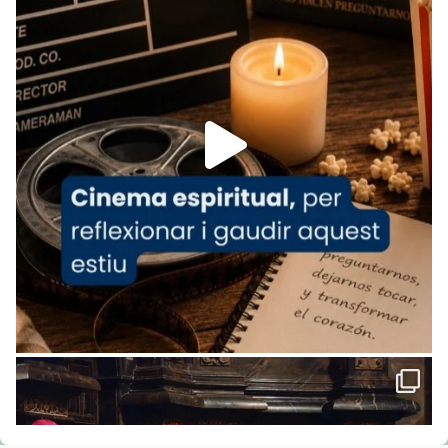
www.vaticannews.va/es/iglesia/news/2026-
07/carmina-historia-depresion-papa-viaje-
espana-testimoni...
Foto
View on Facebook
·
Share
Arquebisbat de Barcelona
1 week ago
«Avui les santes Juliana i Semproniana ens
ajuden a alçar la mirada»
Mons. Sergi Gordo, bisbe de Tortosa, ha
presidit aquest 27 de juliol la missa de Les
Santes de Mataró.
🔗
tinyurl.com/cvu5jmbk
📸 J. Merino