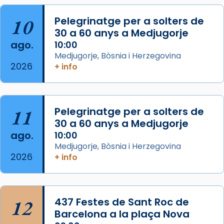
View on Facebook
·
Share
10
Pelegrinatge per a solters de
30 a 60 anys a Medjugorje
Arquebisbat de Barcelona
ago.
10:00
2 weeks ago
Medjugorje, Bòsnia i Herzegovina
2026
Memòria de les santes Juliana i
+ info
Semproniana, verges i màrtirs.
Acompanyant la història de sant Cugat, a
partir de l’Edat Mitjana sorgeix la tradició
11
Pelegrinatge per a solters de
que les santes Juliana (“relatiu a Júlia”) i
30 a 60 anys a Medjugorje
Semproniana (“relatiu a Semprònia =
ago.
10:00
eterna”) són deixebles seves. I l’any 1667, el
Medjugorje, Bòsnia i Herzegovina
2026
+ info
frare Joan Gaspar Roig, afirma en una obra
que les santes són filles de l’antiga Iluro.
Mataró en reivindicarà les relíq
...
Ver más
12
437 Festes de Sant Roc de
Foto
Barcelona a la plaça Nova