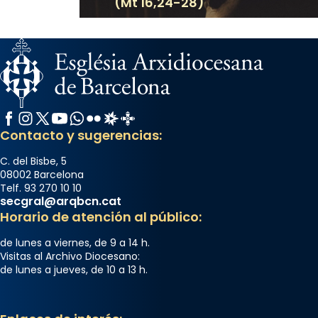
(Mt 16,24-28)
Facebook
Instagram
X / Twitter
YouTube
WhatsApp
Flickr
Radio Estel
Catalunya Cristiana
Contacto y sugerencias:
C. del Bisbe, 5
08002 Barcelona
Telf. 93 270 10 10
secgral@arqbcn.cat
Horario de atención al público:
de lunes a viernes, de 9 a 14 h.
Visitas al Archivo Diocesano:
de lunes a jueves, de 10 a 13 h.