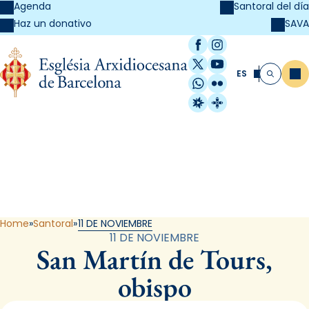
Agenda
Santoral del día
SAVA
Haz un donativo
Facebook
Instagram
X / Twitter
YouTube
ES
Me
Buscar
WhatsApp
Flickr
Radio Estel
Catalunya Cristi
Santoral
Home
Santoral
11 DE NOVIEMBRE
11 DE NOVIEMBRE
San Martín de Tours,
obispo