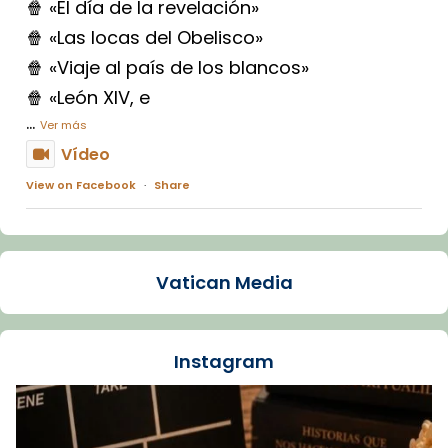
🍿 «El día de la revelación»
🍿 «Las locas del Obelisco»
🍿 «Viaje al país de los blancos»
🍿 «León XIV, e
...
Ver más
Vídeo
View on Facebook
·
Share
Arquebisbat de Barcelona
1 week ago
Vatican Media
La Carmina va patir depressió. Fa gairebé
dos mesos, a l'Estadi Lluís Companys, la
jove va fer arribar el seu testimoni al papa
Instagram
Lleó XIV.
Recupera l'entrevista comp
Vatican
tican News 👇
News