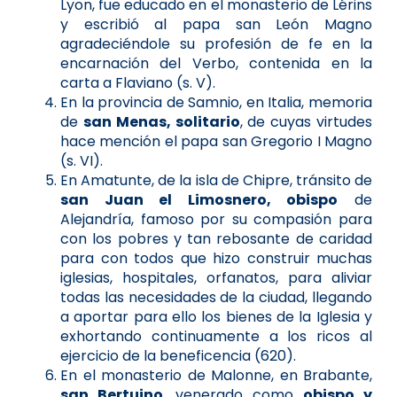
Lyon, fue educado en el monasterio de Lérins
y escribió al papa san León Magno
agradeciéndole su profesión de fe en la
encarnación del Verbo, contenida en la
carta a Flaviano (s. V).
En la provincia de Samnio, en Italia, memoria
de
san Menas, solitario
, de cuyas virtudes
hace mención el papa san Gregorio I Magno
(s. VI).
En Amatunte, de la isla de Chipre, tránsito de
san Juan el Limosnero, obispo
de
Alejandría, famoso por su compasión para
con los pobres y tan rebosante de caridad
para con todos que hizo construir muchas
iglesias, hospitales, orfanatos, para aliviar
todas las necesidades de la ciudad, llegando
a aportar para ello los bienes de la Iglesia y
exhortando continuamente a los ricos al
ejercicio de la beneficencia (620).
En el monasterio de Malonne, en Brabante,
san Bertuino
, venerado como
obispo y