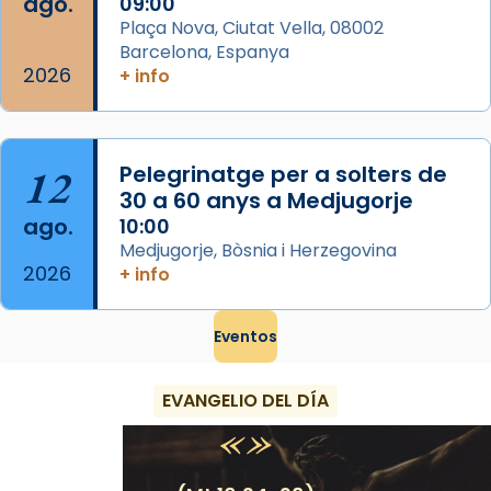
ago.
09:00
View on Facebook
·
Share
Plaça Nova, Ciutat Vella, 08002
Barcelona, Espanya
2026
+ info
12
Pelegrinatge per a solters de
30 a 60 anys a Medjugorje
ago.
10:00
Medjugorje, Bòsnia i Herzegovina
2026
+ info
Eventos
EVANGELIO DEL DÍA