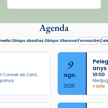
Agenda
mella
Obispo Abadías
Obispo Vilanova
Formación
Cel
9
Peleg
anys
ago.
10:00
l Consell de Cent,
Espanya
Medjugo
2026
+ info
/2026-