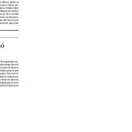
eraciocristians.cat