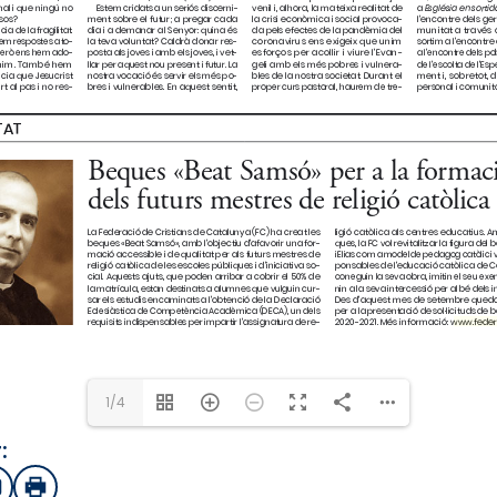
www.fed
2020-2021. Més informació: 
1/4
:
sApp
mail
Imprimir