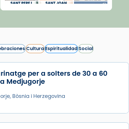
ebraciones
Cultura
Espiritualidad
Social
rinatge per a solters de 30 a 60
Síguenos en Instagram
 a Medjugorje
Cargar más...
rje, Bòsnia i Herzegovina