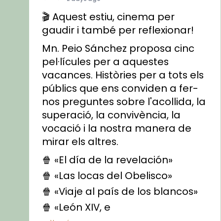
🎬 Aquest estiu, cinema per
gaudir i també per reflexionar!
Mn. Peio Sánchez proposa cinc
pel·lícules per a aquestes
vacances. Històries per a tots els
públics que ens conviden a fer-
nos preguntes sobre l'acollida, la
superació, la convivència, la
vocació i la nostra manera de
mirar els altres.
🍿 «El día de la revelación»
🍿 «Las locas del Obelisco»
🍿 «Viaje al país de los blancos»
🍿 «León XIV, e
...