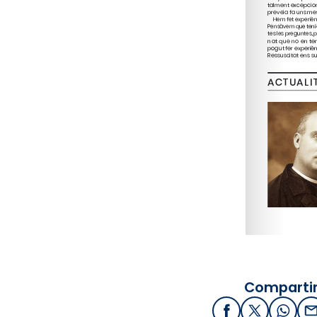
Compartir
Facebook
X / Twitter
What
E