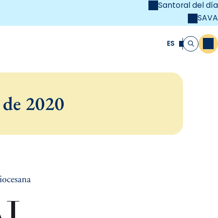
Santoral del día
SAVA
el
unya Cristiana
ES
M
Buscar
 de 2020