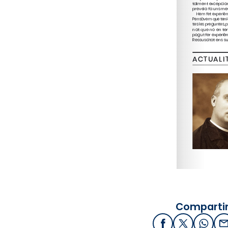
Compartir
Facebook
X / Twitter
What
E