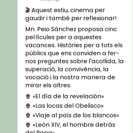
🎬 Aquest estiu, cinema per
gaudir i també per reflexionar!
Mn. Peio Sánchez proposa cinc
pel·lícules per a aquestes
vacances. Històries per a tots els
públics que ens conviden a fer-
nos preguntes sobre l'acollida, la
superació, la convivència, la
vocació i la nostra manera de
mirar els altres.
🍿 «El día de la revelación»
🍿 «Las locas del Obelisco»
🍿 «Viaje al país de los blancos»
🍿 «León XIV, el hombre detrás
del Papa»