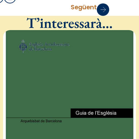
Següent
T’interessarà…