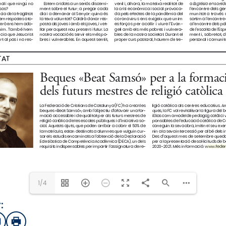
www.fed
2020-2021. Més informació: 
1/4
:
sApp
mail
Imprimir