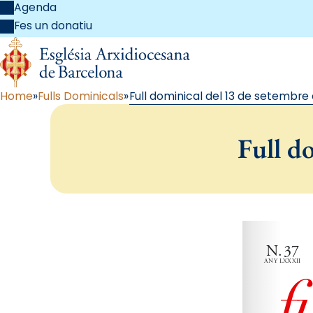
Agenda
Fes un donatiu
Home
Fulls Dominicals
Full dominical del 13 de setembre
Full d