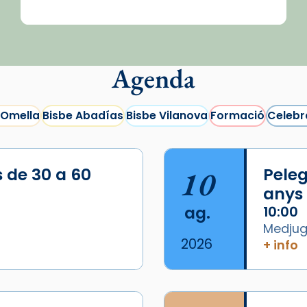
Agenda
 Omella
Bisbe Abadías
Bisbe Vilanova
Formació
Celebr
s de 30 a 60
10
Peleg
anys
ag.
10:00
Medjugo
2026
+ info