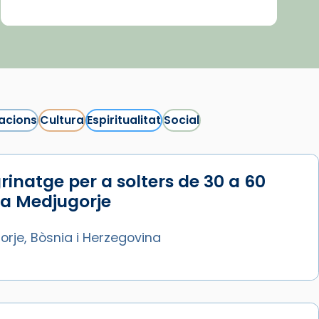
acions
Cultura
Espiritualitat
Social
rinatge per a solters de 30 a 60
 a Medjugorje
rje, Bòsnia i Herzegovina