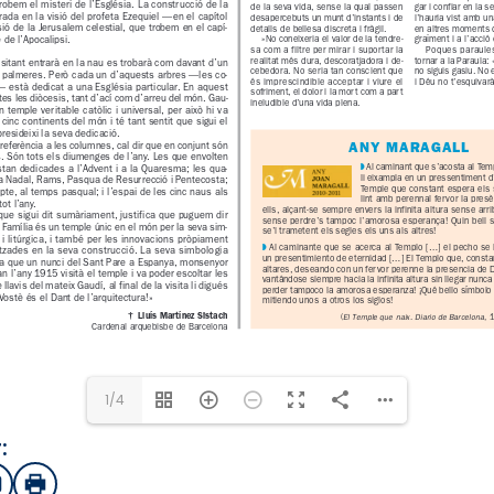
1/4
:
sApp
mail
Imprimir