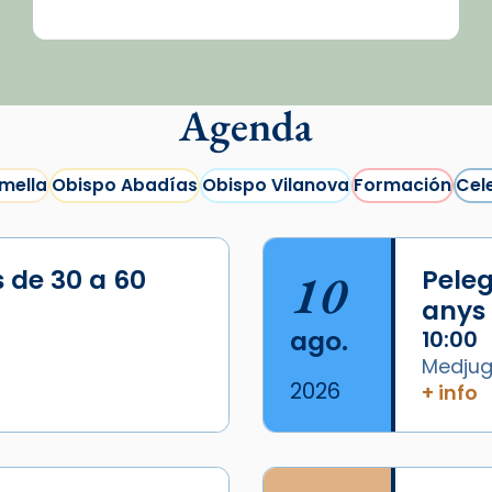
Agenda
mella
Obispo Abadías
Obispo Vilanova
Formación
Cel
s de 30 a 60
10
Peleg
anys
ago.
10:00
Medjugo
2026
+ info
/2026-