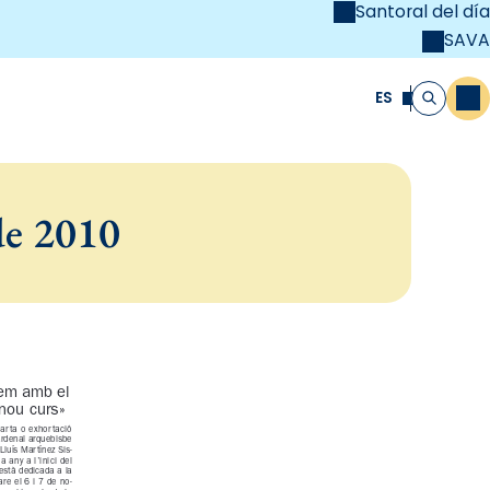
Santoral del día
SAVA
el
unya Cristiana
ES
M
Buscar
de 2010