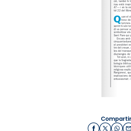
Compartir
Facebook
X / Twitter
What
E