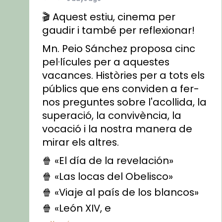
🎬 Aquest estiu, cinema per
gaudir i també per reflexionar!
Mn. Peio Sánchez proposa cinc
pel·lícules per a aquestes
vacances. Històries per a tots els
públics que ens conviden a fer-
nos preguntes sobre l'acollida, la
superació, la convivència, la
vocació i la nostra manera de
mirar els altres.
🍿 «El día de la revelación»
🍿 «Las locas del Obelisco»
🍿 «Viaje al país de los blancos»
🍿 «León XIV, e
...