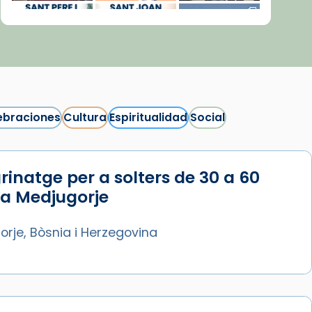
ebraciones
Cultura
Espiritualidad
Social
rinatge per a solters de 30 a 60
Síguenos en Instagram
 a Medjugorje
Cargar más...
rje, Bòsnia i Herzegovina