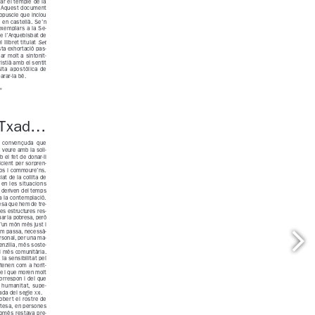
oluntaris@arqbcn.cat