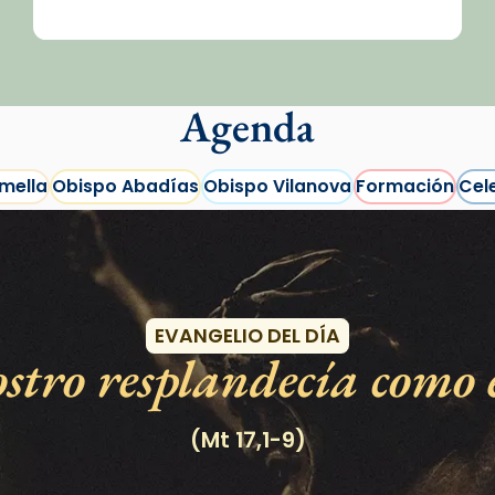
Agenda
mella
Obispo Abadías
Obispo Vilanova
Formación
Cel
Eventos
EVANGELIO DEL DÍA
stro resplandecía como e
/2026-
(Mt 17,1-9)