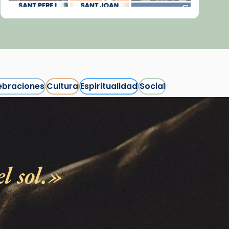
ebraciones
Cultura
Espiritualidad
Social
Síguenos en Instagram
Cargar más...
l sol.