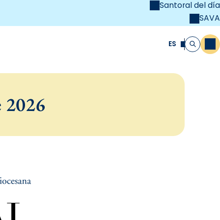
Santoral del día
SAVA
el
unya Cristiana
ES
M
Buscar
e 2026