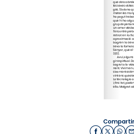
Compartir
Facebook
X / Twitter
What
E