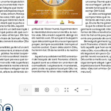
1/4
:
sApp
mail
Imprimir