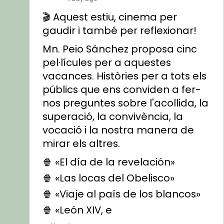
🎬 Aquest estiu, cinema per
gaudir i també per reflexionar!
Mn. Peio Sánchez proposa cinc
pel·lícules per a aquestes
vacances. Històries per a tots els
públics que ens conviden a fer-
nos preguntes sobre l'acollida, la
superació, la convivència, la
vocació i la nostra manera de
mirar els altres.
🍿 «El día de la revelación»
🍿 «Las locas del Obelisco»
🍿 «Viaje al país de los blancos»
🍿 «León XIV, e
...