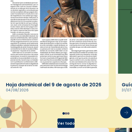
Hoja dominical del 9 de agosto de 2026
Guía
04/08/2026
31/0
Ver todo