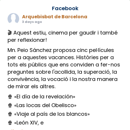
Facebook
Arquebisbat de Barcelona
3 days ago
🎬 Aquest estiu, cinema per gaudir i també
per reflexionar!
Mn. Peio Sánchez proposa cinc pel·lícules
per a aquestes vacances. Històries per a
tots els públics que ens conviden a fer-nos
preguntes sobre l'acollida, la superació, la
convivència, la vocació i la nostra manera
de mirar els altres.
🍿 «El día de la revelación»
🍿 «Las locas del Obelisco»
🍿 «Viaje al país de los blancos»
🍿 «León XIV, e
...