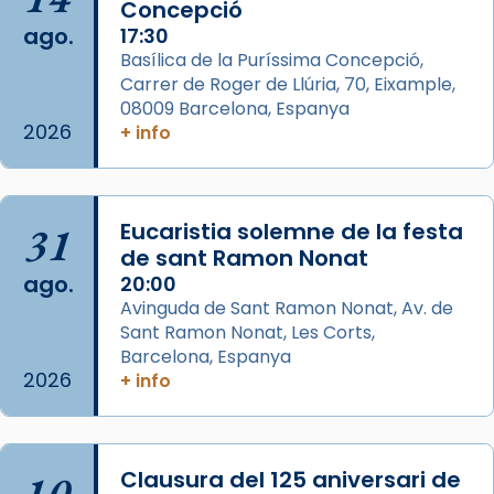
Concepció
2 weeks ago
ago.
17:30
Aquest dilluns, 27 de juliol, ha tingut lloc la
Basílica de la Puríssima Concepció,
missa d’acció de gràcies en agraïment al
Carrer de Roger de Llúria, 70, Eixample,
comitè organitzador de la visita apostòlica
08009 Barcelona, Espanya
del Sant Pare Lleó XIV a Barcelona, i als
2026
+ info
col·laboradors, a la Catedral de Barcelona.
L’arquebisbe de Barcelona, el cardenal Joan
Josep Omella, ha presidit la missa i l’ha
31
Eucaristia solemne de la festa
concelebrat el bisbe auxiliar de Barcelona,
de sant Ramon Nonat
Mons. David Abadías.
ago.
20:00
Avinguda de Sant Ramon Nonat, Av. de
📸 Dr. G. Simón
Sant Ramon Nonat, Les Corts,
Foto
Barcelona, Espanya
2026
+ info
View on Facebook
·
Share
Arquebisbat de Barcelona
2 weeks ago
10
Clausura del 125 aniversari de