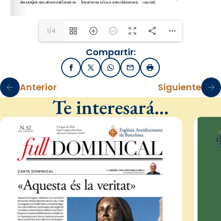
1/4
Compartir:
Facebook
X / Twitter
WhatsApp
Email
Imprimir
Anterior
Siguiente
Te interesará…