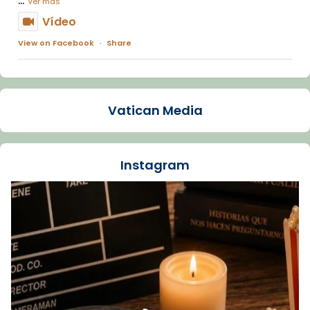
Ver más
Vídeo
View on Facebook
·
Share
Arquebisbat de Barcelona
1 week ago
Vatican Media
La Carmina va patir depressió. Fa gairebé
dos mesos, a l'Estadi Lluís Companys, la
jove va fer arribar el seu testimoni al papa
Instagram
Lleó XIV.
Recupera l'entrevista comp
Vatican
tican News 👇
News
www.vaticannews.va/es/iglesia/news/2026-
07/carmina-historia-depresion-papa-viaje-
espana-testimoni...
Foto