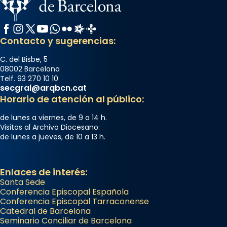
Facebook
Instagram
X / Twitter
YouTube
WhatsApp
Flickr
Radio Estel
Catalunya Cristiana
Contacto y sugerencias:
C. del Bisbe, 5
08002 Barcelona
Telf. 93 270 10 10
secgral@arqbcn.cat
Horario de atención al público:
de lunes a viernes, de 9 a 14 h.
Visitas al Archivo Diocesano:
de lunes a jueves, de 10 a 13 h.
Enlaces de interés:
Santa Sede
Conferencia Episcopal Española
Conferencia Episcopal Tarraconense
Catedral de Barcelona
Seminario Conciliar de Barcelona