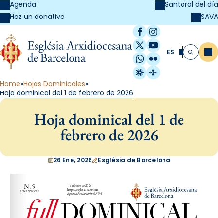
Agenda
Santoral del día
SAVA
Haz un donativo
Facebook
Instagram
X / Twitter
YouTube
ES
Me
Buscar
WhatsApp
Flickr
Radio Estel
Catalunya Cristi
Home
Hojas Dominicales
Hoja dominical del 1 de febrero de 2026
Hoja dominical del 1 de
febrero de 2026
26 Ene, 2026
Església de Barcelona