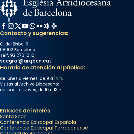
Facebook
Instagram
X / Twitter
YouTube
WhatsApp
Flickr
Radio Estel
Catalunya Cristiana
Contacto y sugerencias:
C. del Bisbe, 5
08002 Barcelona
Telf. 93 270 10 10
secgral@arqbcn.cat
Horario de atención al público:
de lunes a viernes, de 9 a 14 h.
Visitas al Archivo Diocesano:
de lunes a jueves, de 10 a 13 h.
Enlaces de interés:
Santa Sede
Conferencia Episcopal Española
Conferencia Episcopal Tarraconense
Catedral de Barcelona