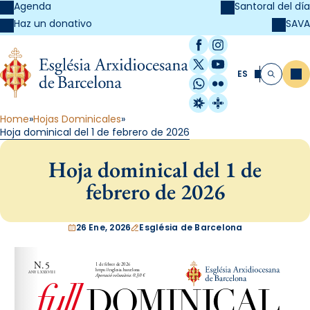
Agenda
Santoral del día
SAVA
Haz un donativo
Facebook
Instagram
X / Twitter
YouTube
ES
Me
Buscar
WhatsApp
Flickr
Radio Estel
Catalunya Cristi
Home
Hojas Dominicales
Hoja dominical del 1 de febrero de 2026
Hoja dominical del 1 de
febrero de 2026
26 Ene, 2026
Església de Barcelona