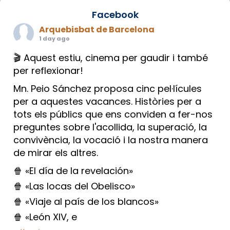
Facebook
Arquebisbat de Barcelona
1 day ago
🎬 Aquest estiu, cinema per gaudir i també
per reflexionar!
Mn. Peio Sánchez proposa cinc pel·lícules
per a aquestes vacances. Històries per a
tots els públics que ens conviden a fer-nos
preguntes sobre l'acollida, la superació, la
convivència, la vocació i la nostra manera
de mirar els altres.
🍿 «El día de la revelación»
🍿 «Las locas del Obelisco»
🍿 «Viaje al país de los blancos»
🍿 «León XIV, e
...