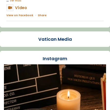
Ver más
Vídeo
View on Facebook
·
Share
Arquebisbat de Barcelona
1 week ago
Vatican Media
La Carmina va patir depressió. Fa gairebé
dos mesos, a l'Estadi Lluís Companys, la
jove va fer arribar el seu testimoni al papa
Instagram
Lleó XIV.
Recupera l'entrevista comp
Vatican
tican News 👇
News
www.vaticannews.va/es/iglesia/news/2026-
07/carmina-historia-depresion-papa-viaje-
espana-testimoni...
Foto