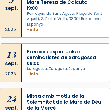
Mare Teresa de Calcuta
1 week ago
sept.
19:00
Aquest dilluns, 27 de juliol, ha tingut lloc la
Parròquia de Sant Agustí, Plaça de Sant
missa d’acció de gràcies en agraïment al
Agustí, 2, Ciutat Vella, 08001 Barcelona,
comitè organitzador de la visita apostòlica
Espanya
del Sant Pare Lleó XIV a Barcelona, i als
2026
+ info
col·laboradors, a la Catedral de Barcelona.
L’arquebisbe de Barcelona, el cardenal Joan
Josep Omella, ha presidit la missa i l’ha
13
Exercicis espirituals a
concelebrat el bisbe auxiliar de Barcelona,
seminaristes de Saragossa
Mons. David Abadías.
sept.
08:00
Saragossa, Zaragoza, Espanya
📸 Dr. G. Simón
2026
+ info
Foto
View on Facebook
·
Share
24
Missa amb motiu de la
Arquebisbat de Barcelona
Solemnitat de la Mare de Déu
2 weeks ago
sept.
de la Mercè