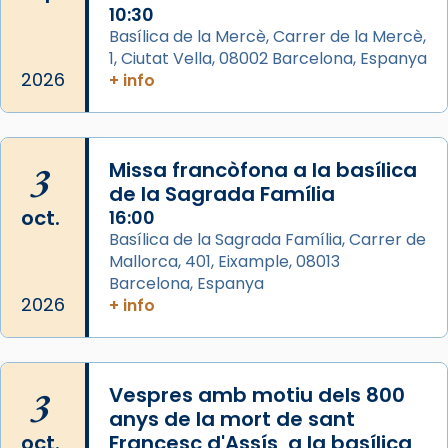
Memòria de les santes Juliana i
10:30
Semproniana, verges i màrtirs.
Basílica de la Mercè, Carrer de la Mercè,
1, Ciutat Vella, 08002 Barcelona, Espanya
Acompanyant la història de sant Cugat, a
2026
+ info
partir de l’Edat Mitjana sorgeix la tradició
que les santes Juliana (“relatiu a Júlia”) i
Semproniana (“relatiu a Semprònia =
3
Missa francòfona a la basílica
eterna”) són deixebles seves. I l’any 1667, el
de la Sagrada Família
frare Joan Gaspar Roig, afirma en una obra
oct.
16:00
que les santes són filles de l’antiga Iluro.
Basílica de la Sagrada Família, Carrer de
Mataró en reivindicarà les relíq
Mallorca, 401, Eixample, 08013
...
Ver más
Barcelona, Espanya
Foto
2026
+ info
View on Facebook
·
Share
3
Vespres amb motiu dels 800
anys de la mort de sant
oct.
Francesc d'Assís, a la basílica