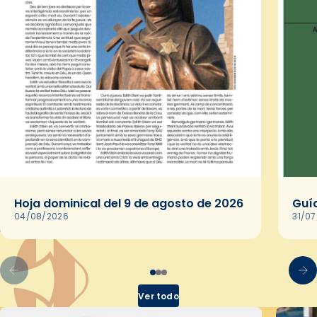
Hoja dominical del 9 de agosto de 2026
Guía
04/08/2026
31/0
Ver todo