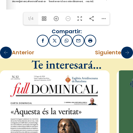
1/4
Compartir:
Facebook
X / Twitter
WhatsApp
Email
Imprimir
Anterior
Siguiente
Te interesará…