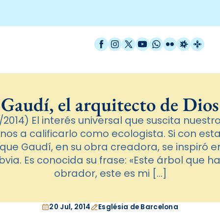
Facebook
Instagram
X / Twitter
YouTube
WhatsApp
Flickr
Radio Est
Catal
Gaudí, el arquitecto de Dios
2014) El interés universal que suscita nuestr
nos a calificarlo como ecologista. Si con est
ue Gaudí, en su obra creadora, se inspiró en
bvia. Es conocida su frase: «Este árbol que h
obrador, este es mi […]
20 Jul, 2014
Església de Barcelona