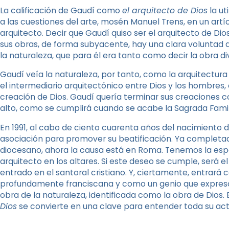
La calificación de Gaudí como
el arquitecto de Dios
la ut
a las cuestiones del arte, mosén Manuel Trens, en un art
arquitecto. Decir que Gaudí quiso ser el arquitecto de Dio
sus obras, de forma subyacente, hay una clara voluntad d
la naturaleza, que para él era tanto como decir la obra di
Gaudí veía la naturaleza, por tanto, como la arquitectur
el intermediario arquitectónico entre Dios y los hombres,
creación de Dios. Gaudí quería terminar sus creaciones c
alto, como se cumplirá cuando se acabe la Sagrada Famil
En 1991, al cabo de ciento cuarenta años del nacimiento 
asociación para promover su beatificación. Ya completado
diocesano, ahora la causa está en Roma. Tenemos la esp
arquitecto en los altares. Si este deseo se cumple, será e
entrado en el santoral cristiano. Y, ciertamente, entrará
profundamente franciscana y como un genio que expresó 
obra de la naturaleza, identificada como la obra de Dios. E
Dios
se convierte en una clave para entender toda su act