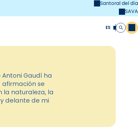
Santoral del día
SAVA
el
unya Cristiana
ES
M
Buscar
o Antoni Gaudí ha
a afirmación se
 la naturaleza, la
ay delante de mi