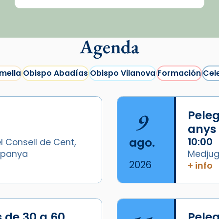
Agenda
mella
Obispo Abadías
Obispo Vilanova
Formación
Cel
9
Peleg
anys
ago.
10:00
l Consell de Cent,
Espanya
Medjugo
2026
+ info
s de 30 a 60
Peleg