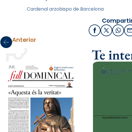
Cardenal arzobispo de Barcelona
Compartir
Facebook
X / Twitter
What
Anterior
Te int