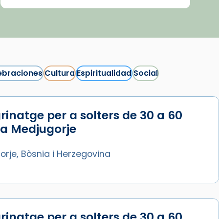
ebraciones
Cultura
Espiritualidad
Social
rinatge per a solters de 30 a 60
Síguenos en Instagram
 a Medjugorje
Cargar más...
rje, Bòsnia i Herzegovina
rinatge per a solters de 30 a 60