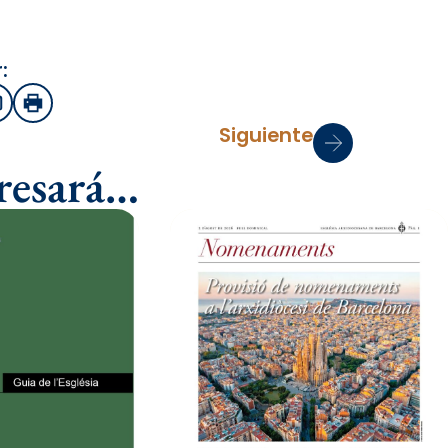
:
sApp
Email
Imprimir
Siguiente
eresará…