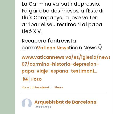
La Carmina va patir depressió.
Fa gairebé dos mesos, a l'Estadi
Lluís Companys, la jove va fer
arribar el seu testimoni al papa
Lleó XIV.
Recupera l'entrevista
comp
tican News 👇
Vatican News
www.vaticannews.va/es/iglesia/news
07/carmina-historia-depresion-
papa-viaje-espana-testimoni...
Foto
View on Facebook
·
Share
Arquebisbat de Barcelona
1 week ago