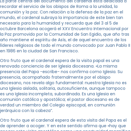
La parte central del documento del cardenal está dedicada a
recordar el servicio de los obispos de Roma a la unidad, la
comunión y la paz. Con relación a la defensa de la paz en el
mundo, el cardenal subraya la importancia de este bien tan
necesario para la humanidad y recuerda que del 3 al 5 de
octubre Barcelona acogerá el XXV Encuentro Internacional por
la Paz promovido por la Comunidad de San Egidio, que año tras
año mantiene el espíritu de Asís, el de aquel encuentro de los
líderes religiosos de todo el mundo convocado por Juan Pablo II
en 1986 en la ciudad de San Francisco.
Otro fruto que el cardenal espera de la visita papal es una
renovada conciencia de ser Iglesia diocesana. «La misma
presencia del Papa -escribe- nos confirma como Iglesia. Su
presencia, acompañado fraternalmente por el obispo
diocesano, nos revela algo fundamental: nuestra Iglesia no es
una Iglesia aislada, solitaria, autosuficiente, aunque tampoco
es una Iglesia incompleta, subordinada. Es una Iglesia en
comunión católica y apostólica; el pastor diocesano es de
verdad un miembro del Colegio episcopal, en comunión
jerárquica con la cabeza”.
Otro fruto que el cardenal espera de esta visita del Papa es el
de aprender a acoger. Y en este sentido afirma que «hay que