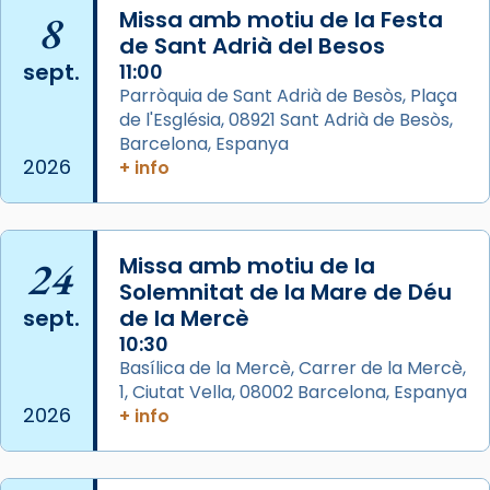
Josep Omella, ha presidit la missa i l’ha
8
Missa amb motiu de la Festa
concelebrat el bisbe auxiliar de Barcelona,
de Sant Adrià del Besos
Mons. David Abadías.
sept.
11:00
Parròquia de Sant Adrià de Besòs, Plaça
📸 Dr. G. Simón
de l'Església, 08921 Sant Adrià de Besòs,
Foto
Barcelona, Espanya
2026
+ info
View on Facebook
·
Share
Arquebisbat de Barcelona
2 weeks ago
24
Missa amb motiu de la
Memòria de les santes Juliana i
Solemnitat de la Mare de Déu
sept.
de la Mercè
Semproniana, verges i màrtirs.
10:30
Acompanyant la història de sant Cugat, a
Basílica de la Mercè, Carrer de la Mercè,
partir de l’Edat Mitjana sorgeix la tradició
1, Ciutat Vella, 08002 Barcelona, Espanya
que les santes Juliana (“relatiu a Júlia”) i
2026
+ info
Semproniana (“relatiu a Semprònia =
eterna”) són deixebles seves. I l’any 1667, el