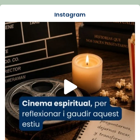
dos mesos, a l'Estadi Lluís Companys, la
jove va fer arribar el seu testimoni al papa
Instagram
Lleó XIV.
Recupera l'entrevista comp
Vatican
tican News 👇
News
www.vaticannews.va/es/iglesia/news/2026-
07/carmina-historia-depresion-papa-viaje-
espana-testimoni...
Foto
View on Facebook
·
Share
Arquebisbat de Barcelona
2 weeks ago
«Avui les santes Juliana i Semproniana ens
ajuden a alçar la mirada»
Mons. Sergi Gordo, bisbe de Tortosa, ha