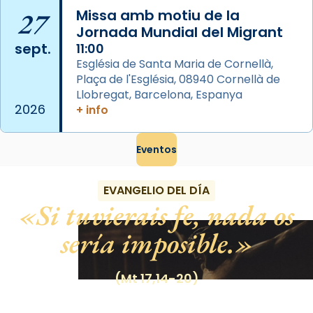
frare Joan Gaspar Roig, afirma en una obra
27
Missa amb motiu de la
que les santes són filles de l’antiga Iluro.
Jornada Mundial del Migrant
Mataró en reivindicarà les relíq
sept.
11:00
...
Ver más
Església de Santa Maria de Cornellà,
Foto
Plaça de l'Església, 08940 Cornellà de
Llobregat, Barcelona, Espanya
View on Facebook
·
Share
2026
+ info
Eventos
EVANGELIO DEL DÍA
Si tuvierais fe, nada os
sería imposible.
(Mt 17,14-20)