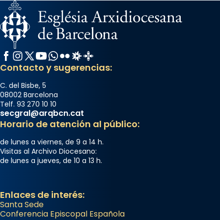
Facebook
Instagram
X / Twitter
YouTube
WhatsApp
Flickr
Radio Estel
Catalunya Cristiana
Contacto y sugerencias:
C. del Bisbe, 5
08002 Barcelona
Telf. 93 270 10 10
secgral@arqbcn.cat
Horario de atención al público:
de lunes a viernes, de 9 a 14 h.
Visitas al Archivo Diocesano:
de lunes a jueves, de 10 a 13 h.
Enlaces de interés:
Santa Sede
Conferencia Episcopal Española