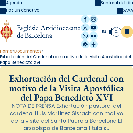
Agenda
Santoral del día
SAVA
Haz un donativo
Facebook
Instagram
X / Twitter
YouTube
ES
Me
Buscar
WhatsApp
Flickr
Radio Estel
Catalunya Cristi
Home
Documentos
Exhortación del Cardenal con motivo de la Visita Apostólica del
Papa Benedicto XVI
Exhortación del Cardenal con
motivo de la Visita Apostólica
del Papa Benedicto XVI
NOTA DE PRENSA Exhortación pastoral del
cardenal Lluís Martínez Sistach con motivo
de la visita del Santo Padre a Barcelona El
arzobispo de Barcelona titula su