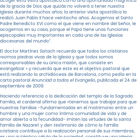
acoger esta visita apostólica como una oportunidad magnífica
de la gracia de Dios que quizás no volverá a tener nuestra
Iglesia durante muchos años; la anterior visita apostólica la
realizó Juan Pablo II hace veintiocho años. Acogemos el Santo
Padre Benedicto XVI como el que viene en nombre del Señor, le
acogemos en su casa, porque el Papa tiene unas funciones
episcopales muy importantes en cada una de las Iglesias
diocesanas del mundo”.
El doctor Martínez Sistach recuerda que todos los cristianos
«somos piedras vivas de la Iglesia y que todos somos
corresponsables de su única misión, que consiste en
evangelizar » y recuerda que este es el objetivo pastoral que
está realizando la archidiócesis de Barcelona, como pedía en la
carta pastoral
Anunciad a todos el Evangelio
, publicada el 24 de
septiembre de 2009.
Haciendo referencia a la dedicación del templo de la Sagrada
Familia, el cardenal afirma que «tenemos que trabajar para que
nuestras familias -fundamentadas en el matrimonio entre un
hombre y una mujer como íntima comunidad de vida y de
amor abierta a la fecundidad- imiten las virtudes de la santa
familia de Nazaret y den testimonio de cómo la familia
cristiana contribuye a la realización personal de sus miembros,
es una auténtica célula de la sociedad, constituye una iglesia