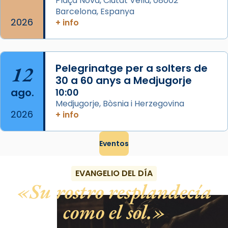
Plaça Nova, Ciutat Vella, 08002
Barcelona, Espanya
2026
+ info
12
Pelegrinatge per a solters de
30 a 60 anys a Medjugorje
ago.
10:00
Medjugorje, Bòsnia i Herzegovina
2026
+ info
Eventos
EVANGELIO DEL DÍA
Su rostro resplandecía
como el sol.