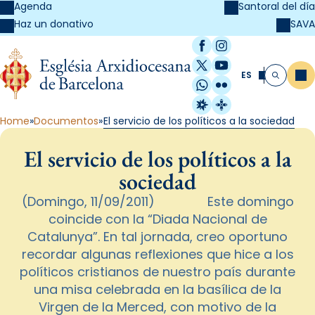
Agenda
Santoral del día
SAVA
Haz un donativo
Facebook
Instagram
X / Twitter
YouTube
ES
Me
Buscar
WhatsApp
Flickr
Radio Estel
Catalunya Cristi
Home
Documentos
El servicio de los políticos a la sociedad
El servicio de los políticos a la
sociedad
(Domingo, 11/09/2011) Este domingo
coincide con la “Diada Nacional de
Catalunya”. En tal jornada, creo oportuno
recordar algunas reflexiones que hice a los
políticos cristianos de nuestro país durante
una misa celebrada en la basílica de la
Virgen de la Merced, con motivo de la