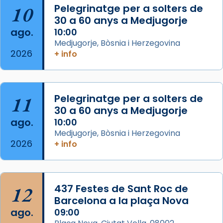
10
Pelegrinatge per a solters de
30 a 60 anys a Medjugorje
Arquebisbat de Barcelona
ago.
10:00
2 weeks ago
Medjugorje, Bòsnia i Herzegovina
2026
Memòria de les santes Juliana i
+ info
Semproniana, verges i màrtirs.
Acompanyant la història de sant Cugat, a
partir de l’Edat Mitjana sorgeix la tradició
11
Pelegrinatge per a solters de
que les santes Juliana (“relatiu a Júlia”) i
30 a 60 anys a Medjugorje
Semproniana (“relatiu a Semprònia =
ago.
10:00
eterna”) són deixebles seves. I l’any 1667, el
Medjugorje, Bòsnia i Herzegovina
2026
+ info
frare Joan Gaspar Roig, afirma en una obra
que les santes són filles de l’antiga Iluro.
Mataró en reivindicarà les relíq
...
Ver más
12
437 Festes de Sant Roc de
Foto
Barcelona a la plaça Nova
ago.
09:00
View on Facebook
·
Share