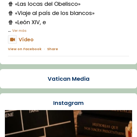
🍿 «Las locas del Obelisco»
🍿 «Viaje al país de los blancos»
🍿 «León XIV, e
...
Ver más
Vídeo
View on Facebook
·
Share
Arquebisbat de Barcelona
1 week ago
Vatican Media
La Carmina va patir depressió. Fa gairebé
dos mesos, a l'Estadi Lluís Companys, la
jove va fer arribar el seu testimoni al papa
Instagram
Lleó XIV.
Recupera l'entrevista comp
Vatican
tican News 👇
News
www.vaticannews.va/es/iglesia/news/2026-