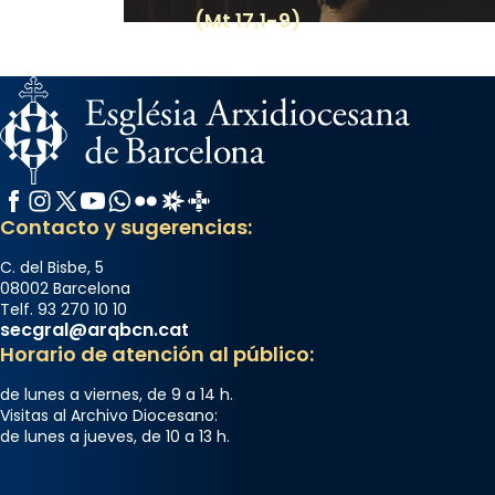
(Mt 17,1-9)
Facebook
Instagram
X / Twitter
YouTube
WhatsApp
Flickr
Radio Estel
Catalunya Cristiana
Contacto y sugerencias:
C. del Bisbe, 5
08002 Barcelona
Telf. 93 270 10 10
secgral@arqbcn.cat
Horario de atención al público:
de lunes a viernes, de 9 a 14 h.
Visitas al Archivo Diocesano:
de lunes a jueves, de 10 a 13 h.