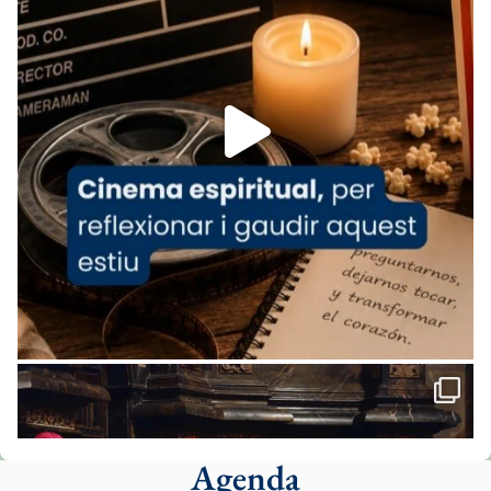
07/carmina-historia-depresion-papa-viaje-
espana-testimoni...
Foto
View on Facebook
·
Share
Arquebisbat de Barcelona
1 week ago
«Avui les santes Juliana i Semproniana ens
ajuden a alçar la mirada»
Mons. Sergi Gordo, bisbe de Tortosa, ha
presidit aquest 27 de juliol la missa de Les
Santes de Mataró.
🔗
tinyurl.com/cvu5jmbk
📸 J. Merino
Agenda
Foto