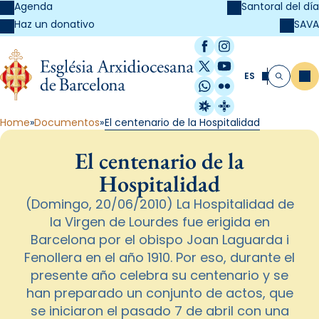
Agenda
Santoral del día
SAVA
Haz un donativo
Facebook
Instagram
X / Twitter
YouTube
ES
Me
Buscar
WhatsApp
Flickr
Radio Estel
Catalunya Cristi
Home
Documentos
El centenario de la Hospitalidad
El centenario de la
Hospitalidad
(Domingo, 20/06/2010) La Hospitalidad de
la Virgen de Lourdes fue erigida en
Barcelona por el obispo Joan Laguarda i
Fenollera en el año 1910. Por eso, durante el
presente año celebra su centenario y se
han preparado un conjunto de actos, que
se iniciaron el pasado 7 de abril con una