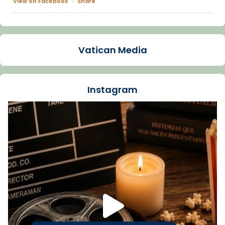
View on Facebook
·
Share
Arquebisbat de Barcelona
1 week ago
Vatican Media
La Carmina va patir depressió. Fa gairebé
dos mesos, a l'Estadi Lluís Companys, la
jove va fer arribar el seu testimoni al papa
Instagram
Lleó XIV.
Recupera l'entrevista comp
Vatican
tican News 👇
News
www.vaticannews.va/es/iglesia/news/2026-
07/carmina-historia-depresion-papa-viaje-
espana-testimoni...
Foto
View on Facebook
·
Share