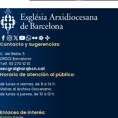
Facebook
Instagram
X / Twitter
YouTube
WhatsApp
Flickr
Radio Estel
Catalunya Cristiana
Contacto y sugerencias:
C. del Bisbe, 5
08002 Barcelona
Telf. 93 270 10 10
secgral@arqbcn.cat
Horario de atención al público:
de lunes a viernes, de 9 a 14 h.
Visitas al Archivo Diocesano:
de lunes a jueves, de 10 a 13 h.
Enlaces de interés:
Santa Sede