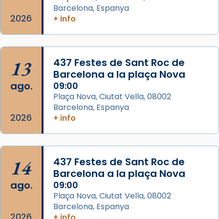
missa d’acció de gràcies en agraïment al
Barcelona, Espanya
comitè organitzador de la visita apostòlica
2026
+ info
del Sant Pare Lleó XIV a Barcelona, i als
col·laboradors, a la Catedral de Barcelona.
L’arquebisbe de Barcelona, el cardenal Joan
13
437 Festes de Sant Roc de
Josep Omella, ha presidit la missa i l’ha
Barcelona a la plaça Nova
concelebrat el bisbe auxiliar de Barcelona,
ago.
09:00
Mons. David Abadías.
Plaça Nova, Ciutat Vella, 08002
Barcelona, Espanya
📸 Dr. G. Simón
2026
+ info
Foto
View on Facebook
·
Share
14
437 Festes de Sant Roc de
Arquebisbat de Barcelona
Barcelona a la plaça Nova
2 weeks ago
ago.
09:00
Memòria de les santes Juliana i
Plaça Nova, Ciutat Vella, 08002
Semproniana, verges i màrtirs.
Barcelona, Espanya
2026
+ info