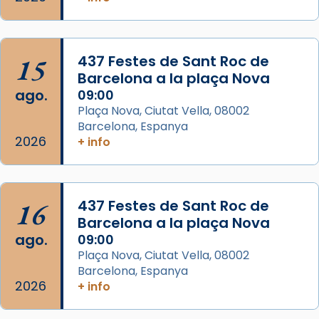
Acompanyant la història de sant Cugat, a
partir de l’Edat Mitjana sorgeix la tradició
que les santes Juliana (“relatiu a Júlia”) i
15
Semproniana (“relatiu a Semprònia =
437 Festes de Sant Roc de
Barcelona a la plaça Nova
eterna”) són deixebles seves. I l’any 1667, el
ago.
09:00
frare Joan Gaspar Roig, afirma en una obra
Plaça Nova, Ciutat Vella, 08002
que les santes són filles de l’antiga Iluro.
Barcelona, Espanya
Mataró en reivindicarà les relíq
2026
+ info
...
Ver más
Foto
View on Facebook
·
Share
16
437 Festes de Sant Roc de
Barcelona a la plaça Nova
ago.
09:00
Plaça Nova, Ciutat Vella, 08002
Barcelona, Espanya
2026
+ info