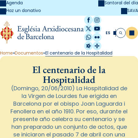
Agenda
Santoral del día
SAVA
Haz un donativo
Facebook
Instagram
X / Twitter
YouTube
ES
Me
Buscar
WhatsApp
Flickr
Radio Estel
Catalunya Cristi
Home
Documentos
El centenario de la Hospitalidad
El centenario de la
Hospitalidad
(Domingo, 20/06/2010) La Hospitalidad de
la Virgen de Lourdes fue erigida en
Barcelona por el obispo Joan Laguarda i
Fenollera en el año 1910. Por eso, durante el
presente año celebra su centenario y se
han preparado un conjunto de actos, que
se iniciaron el pasado 7 de abril con una