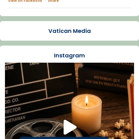
View on Facebook
·
Share
Arquebisbat de Barcelona
1 week ago
Vatican Media
La Carmina va patir depressió. Fa gairebé
dos mesos, a l'Estadi Lluís Companys, la
jove va fer arribar el seu testimoni al papa
Instagram
Lleó XIV.
Recupera l'entrevista comp
Vatican
tican News 👇
News
www.vaticannews.va/es/iglesia/news/2026-
07/carmina-historia-depresion-papa-viaje-
espana-testimoni...
Foto
View on Facebook
·
Share