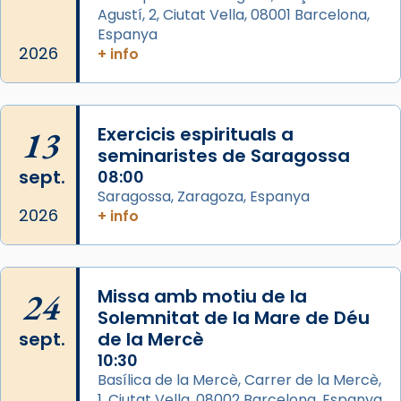
missa d’acció de gràcies en agraïment al
Agustí, 2, Ciutat Vella, 08001 Barcelona,
comitè organitzador de la visita apostòlica
Espanya
del Sant Pare Lleó XIV a Barcelona, i als
2026
+ info
col·laboradors, a la Catedral de Barcelona.
L’arquebisbe de Barcelona, el cardenal Joan
Josep Omella, ha presidit la missa i l’ha
13
Exercicis espirituals a
concelebrat el bisbe auxiliar de Barcelona,
seminaristes de Saragossa
Mons. David Abadías.
sept.
08:00
Saragossa, Zaragoza, Espanya
📸 Dr. G. Simón
2026
+ info
Foto
View on Facebook
·
Share
24
Missa amb motiu de la
Arquebisbat de Barcelona
Solemnitat de la Mare de Déu
2 weeks ago
sept.
de la Mercè
Memòria de les santes Juliana i
10:30
Semproniana, verges i màrtirs.
Basílica de la Mercè, Carrer de la Mercè,
1, Ciutat Vella, 08002 Barcelona, Espanya