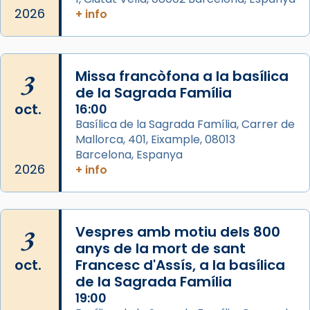
Acompanyant la història de sant Cugat, a
2026
+ info
partir de l’Edat Mitjana sorgeix la tradició
que les santes Juliana (“relatiu a Júlia”) i
Semproniana (“relatiu a Semprònia =
3
Missa francòfona a la basílica
eterna”) són deixebles seves. I l’any 1667, el
de la Sagrada Família
frare Joan Gaspar Roig, afirma en una obra
oct.
16:00
que les santes són filles de l’antiga Iluro.
Basílica de la Sagrada Família, Carrer de
Mataró en reivindicarà les relíq
Mallorca, 401, Eixample, 08013
...
Ver más
Barcelona, Espanya
Foto
2026
+ info
View on Facebook
·
Share
3
Vespres amb motiu dels 800
anys de la mort de sant
oct.
Francesc d'Assís, a la basílica
de la Sagrada Família
19:00