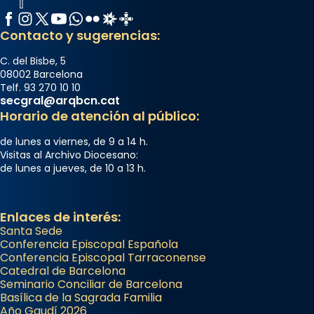
Facebook
Instagram
X / Twitter
YouTube
WhatsApp
Flickr
Radio Estel
Catalunya Cristiana
Contacto y sugerencias:
C. del Bisbe, 5
08002 Barcelona
Telf. 93 270 10 10
secgral@arqbcn.cat
Horario de atención al público:
de lunes a viernes, de 9 a 14 h.
Visitas al Archivo Diocesano:
de lunes a jueves, de 10 a 13 h.
Enlaces de interés:
Santa Sede
Conferencia Episcopal Española
Conferencia Episcopal Tarraconense
Catedral de Barcelona
Seminario Conciliar de Barcelona
Basílica de la Sagrada Familia
Año Gaudí 2026