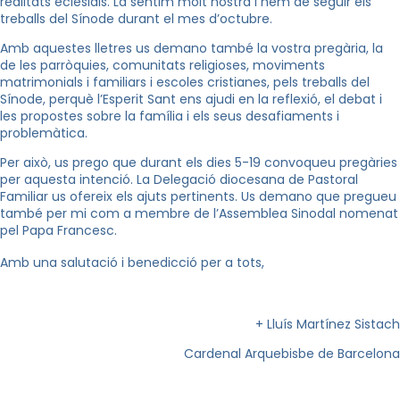
realitats eclesials. La sentim molt nostra i hem de seguir els
treballs del Sínode durant el mes d’octubre.
Amb aquestes lletres us demano també la vostra pregària, la
de les parròquies, comunitats religioses, moviments
matrimonials i familiars i escoles cristianes, pels treballs del
Sínode, perquè l’Esperit Sant ens ajudi en la reflexió, el debat i
les propostes sobre la família i els seus desafiaments i
problemàtica.
Per això, us prego que durant els dies 5-19 convoqueu pregàries
per aquesta intenció. La Delegació diocesana de Pastoral
Familiar us ofereix els ajuts pertinents. Us demano que pregueu
també per mi com a membre de l’Assemblea Sinodal nomenat
pel Papa Francesc.
Amb una salutació i benedicció per a tots,
+ Lluís Martínez Sistach
Cardenal Arquebisbe de Barcelona