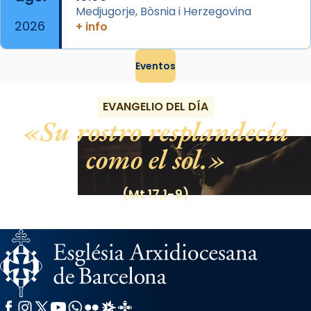
Medjugorje, Bòsnia i Herzegovina
2026
+ info
Eventos
EVANGELIO DEL DÍA
Su rostro resplandecía
como el sol.
(Mt 17,1-9)
Facebook
Instagram
X / Twitter
YouTube
WhatsApp
Flickr
Radio Estel
Catalunya Cristiana