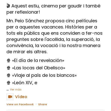
🎬 Aquest estiu, cinema per gaudir i també
per reflexionar!
Mn. Peio Sánchez proposa cinc pel·lícules
per a aquestes vacances. Històries per a
tots els públics que ens conviden a fer-nos
preguntes sobre l'acollida, la superació, la
convivència, la vocació i la nostra manera
de mirar els altres.
🍿 «El día de la revelación»
🍿 «Las locas del Obelisco»
🍿 «Viaje al país de los blancos»
🍿 «León XIV, e
...
Ver más
Vídeo
View on Facebook
·
Share