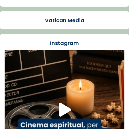
Arquebisbat de Barcelona
1 week ago
Vatican Media
La Carmina va patir depressió. Fa gairebé
dos mesos, a l'Estadi Lluís Companys, la
jove va fer arribar el seu testimoni al papa
Instagram
Lleó XIV.
Recupera l'entrevista comp
Vatican
tican News 👇
News
www.vaticannews.va/es/iglesia/news/2026-
07/carmina-historia-depresion-papa-viaje-
espana-testimoni...
Foto
View on Facebook
·
Share
Arquebisbat de Barcelona
1 week ago