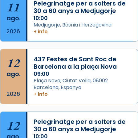
partir de l’Edat Mitjana sorgeix la tradició
11
Pelegrinatge per a solters de
que les santes Juliana (“relatiu a Júlia”) i
30 a 60 anys a Medjugorje
Semproniana (“relatiu a Semprònia =
ago.
10:00
eterna”) són deixebles seves. I l’any 1667, el
Medjugorje, Bòsnia i Herzegovina
2026
+ info
frare Joan Gaspar Roig, afirma en una obra
que les santes són filles de l’antiga Iluro.
Mataró en reivindicarà les relíq
...
Ver más
12
437 Festes de Sant Roc de
Foto
Barcelona a la plaça Nova
ago.
09:00
View on Facebook
·
Share
Plaça Nova, Ciutat Vella, 08002
Barcelona, Espanya
2026
+ info
12
Pelegrinatge per a solters de
30 a 60 anys a Medjugorje
ago.
10:00