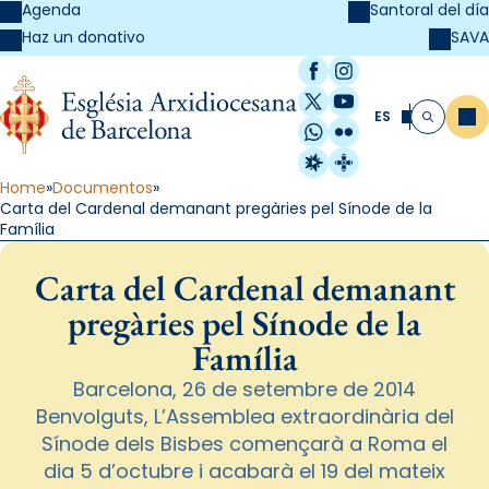
Agenda
Santoral del día
SAVA
Haz un donativo
Facebook
Instagram
X / Twitter
YouTube
ES
Me
Buscar
WhatsApp
Flickr
Radio Estel
Catalunya Cristi
Home
Documentos
Carta del Cardenal demanant pregàries pel Sínode de la
Família
Carta del Cardenal demanant
pregàries pel Sínode de la
Família
Barcelona, 26 de setembre de 2014
Benvolguts, L’Assemblea extraordinària del
Sínode dels Bisbes començarà a Roma el
dia 5 d’octubre i acabarà el 19 del mateix