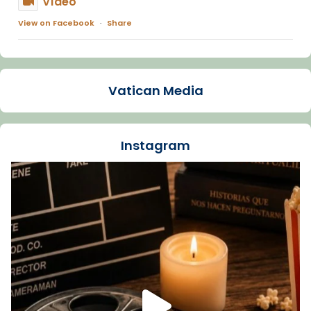
Vídeo
View on Facebook
·
Share
Arquebisbat de Barcelona
1 week ago
Vatican Media
La Carmina va patir depressió. Fa gairebé
dos mesos, a l'Estadi Lluís Companys, la
jove va fer arribar el seu testimoni al papa
Instagram
Lleó XIV.
Recupera l'entrevista comp
Vatican
tican News 👇
News
www.vaticannews.va/es/iglesia/news/2026-
07/carmina-historia-depresion-papa-viaje-
espana-testimoni...
Foto
View on Facebook
·
Share