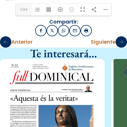
1/84
Compartir:
Facebook
X / Twitter
WhatsApp
Email
Imprimir
Anterior
Siguiente
Te interesará…