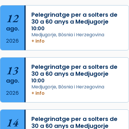
Semproniana, verges i màrtirs.
Acompanyant la història de sant Cugat, a
12
Pelegrinatge per a solters de
partir de l’Edat Mitjana sorgeix la tradició
30 a 60 anys a Medjugorje
que les santes Juliana (“relatiu a Júlia”) i
ago.
10:00
Semproniana (“relatiu a Semprònia =
Medjugorje, Bòsnia i Herzegovina
eterna”) són deixebles seves. I l’any 1667, el
2026
+ info
frare Joan Gaspar Roig, afirma en una obra
que les santes són filles de l’antiga Iluro.
Mataró en reivindicarà les relíq
13
Pelegrinatge per a solters de
...
Ver más
30 a 60 anys a Medjugorje
Foto
ago.
10:00
Medjugorje, Bòsnia i Herzegovina
View on Facebook
·
Share
2026
+ info
14
Pelegrinatge per a solters de
30 a 60 anys a Medjugorje