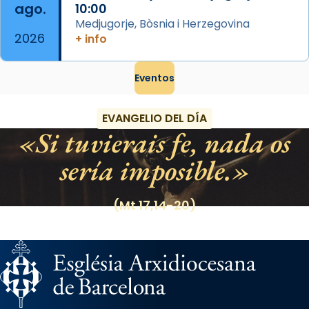
ago.
10:00
Medjugorje, Bòsnia i Herzegovina
2026
+ info
Eventos
EVANGELIO DEL DÍA
Si tuvierais fe, nada os
sería imposible.
(Mt 17,14-20)