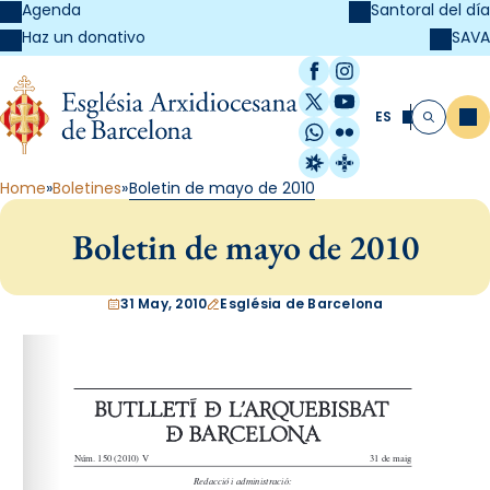
Agenda
Santoral del día
SAVA
Haz un donativo
Facebook
Instagram
X / Twitter
YouTube
ES
Me
Buscar
WhatsApp
Flickr
Radio Estel
Catalunya Cristi
Home
Boletines
Boletin de mayo de 2010
Boletin de mayo de 2010
31 May, 2010
Església de Barcelona