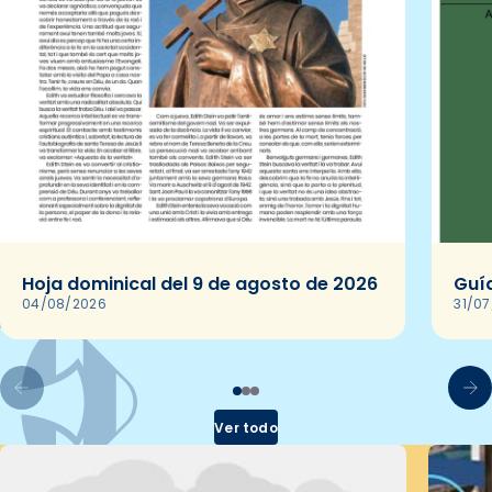
Hoja dominical del 9 de agosto de 2026
Guía
04/08/2026
31/0
Ver todo