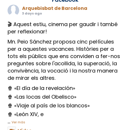
Arquebisbat de Barcelona
3 days ago
🎬 Aquest estiu, cinema per gaudir i també
per reflexionar!
Mn. Peio Sánchez proposa cinc pel·lícules
per a aquestes vacances. Històries per a
tots els públics que ens conviden a fer-nos
preguntes sobre l'acollida, la superació, la
convivència, la vocació i la nostra manera
de mirar els altres.
🍿 «El día de la revelación»
🍿 «Las locas del Obelisco»
🍿 «Viaje al país de los blancos»
🍿 «León XIV, e
...
Ver más