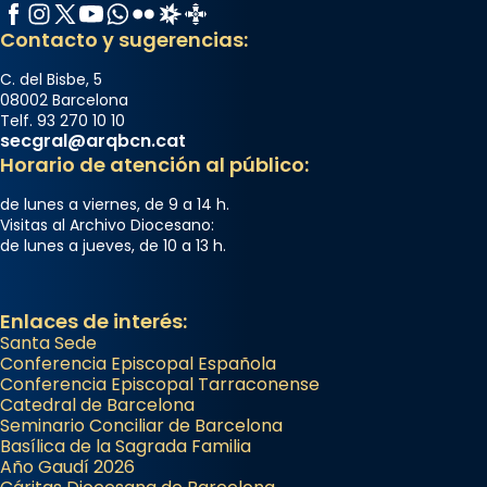
Facebook
Instagram
X / Twitter
YouTube
WhatsApp
Flickr
Radio Estel
Catalunya Cristiana
Contacto y sugerencias:
C. del Bisbe, 5
08002 Barcelona
Telf. 93 270 10 10
secgral@arqbcn.cat
Horario de atención al público:
de lunes a viernes, de 9 a 14 h.
Visitas al Archivo Diocesano:
de lunes a jueves, de 10 a 13 h.
Enlaces de interés:
Santa Sede
Conferencia Episcopal Española
Conferencia Episcopal Tarraconense
Catedral de Barcelona
Seminario Conciliar de Barcelona
Basílica de la Sagrada Familia
Año Gaudí 2026