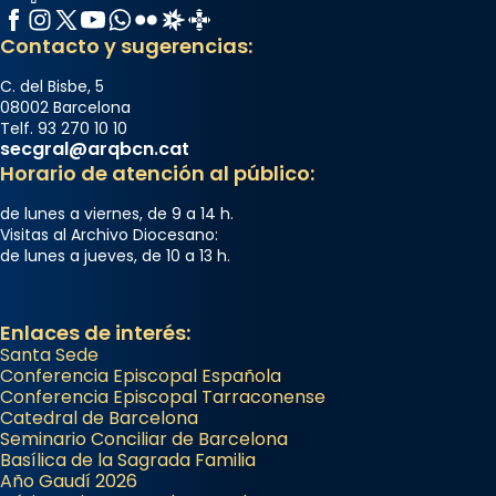
Facebook
Instagram
X / Twitter
YouTube
WhatsApp
Flickr
Radio Estel
Catalunya Cristiana
Contacto y sugerencias:
C. del Bisbe, 5
08002 Barcelona
Telf. 93 270 10 10
secgral@arqbcn.cat
Horario de atención al público:
de lunes a viernes, de 9 a 14 h.
Visitas al Archivo Diocesano:
de lunes a jueves, de 10 a 13 h.
Enlaces de interés:
Santa Sede
Conferencia Episcopal Española
Conferencia Episcopal Tarraconense
Catedral de Barcelona
Seminario Conciliar de Barcelona
Basílica de la Sagrada Familia
Año Gaudí 2026