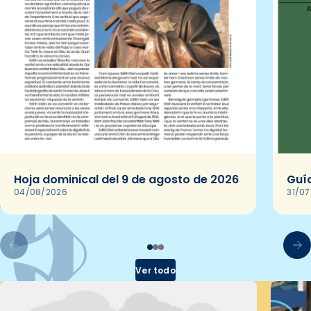
Hoja dominical del 9 de agosto de 2026
Guía
04/08/2026
31/0
Ver todo