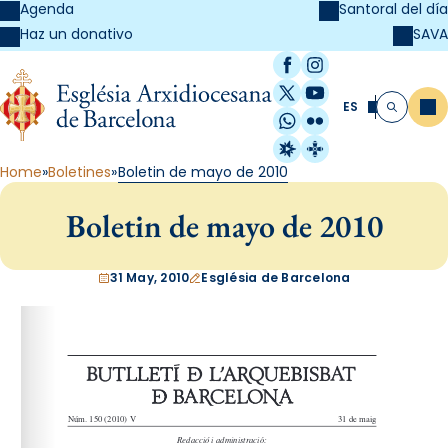
Agenda
Santoral del día
SAVA
Haz un donativo
Facebook
Instagram
X / Twitter
YouTube
ES
Me
Buscar
WhatsApp
Flickr
Radio Estel
Catalunya Cristi
Home
Boletines
Boletin de mayo de 2010
Boletin de mayo de 2010
31 May, 2010
Església de Barcelona