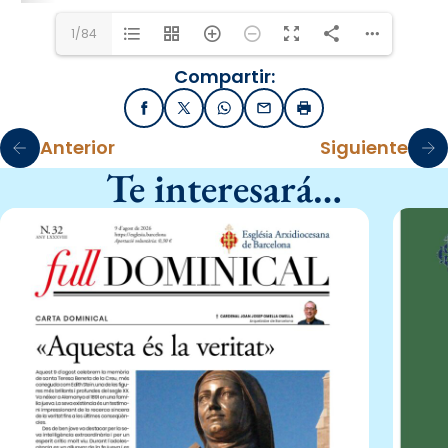
1/84
Compartir:
Facebook
X / Twitter
WhatsApp
Email
Imprimir
Anterior
Siguiente
Te interesará…