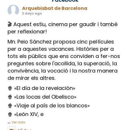
Arquebisbat de Barcelona
2 days ago
🎬 Aquest estiu, cinema per gaudir i també
per reflexionar!
Mn. Peio Sánchez proposa cinc pel·lícules
per a aquestes vacances. Històries per a
tots els públics que ens conviden a fer-nos
preguntes sobre l'acollida, la superació, la
convivència, la vocació i la nostra manera
de mirar els altres.
🍿 «El día de la revelación»
🍿 «Las locas del Obelisco»
🍿 «Viaje al país de los blancos»
🍿 «León XIV, e
...
Ver más