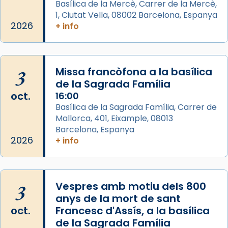
Semproniana, verges i màrtirs.
Basílica de la Mercè, Carrer de la Mercè,
1, Ciutat Vella, 08002 Barcelona, Espanya
Acompanyant la història de sant Cugat, a
2026
+ info
partir de l’Edat Mitjana sorgeix la tradició
que les santes Juliana (“relatiu a Júlia”) i
Semproniana (“relatiu a Semprònia =
3
Missa francòfona a la basílica
eterna”) són deixebles seves. I l’any 1667, el
de la Sagrada Família
frare Joan Gaspar Roig, afirma en una obra
oct.
16:00
que les santes són filles de l’antiga Iluro.
Basílica de la Sagrada Família, Carrer de
Mataró en reivindicarà les relíq
Mallorca, 401, Eixample, 08013
...
Ver más
Barcelona, Espanya
Foto
2026
+ info
View on Facebook
·
Share
3
Vespres amb motiu dels 800
anys de la mort de sant
oct.
Francesc d'Assís, a la basílica
de la Sagrada Família