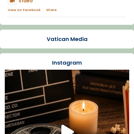
Vídeo
View on Facebook
·
Share
Arquebisbat de Barcelona
1 week ago
Vatican Media
La Carmina va patir depressió. Fa gairebé
dos mesos, a l'Estadi Lluís Companys, la
jove va fer arribar el seu testimoni al papa
Instagram
Lleó XIV.
Recupera l'entrevista comp
Vatican
tican News 👇
News
www.vaticannews.va/es/iglesia/news/2026-
07/carmina-historia-depresion-papa-viaje-
espana-testimoni...
Foto
View on Facebook
·
Share