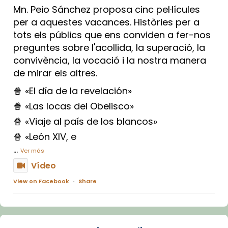
Mn. Peio Sánchez proposa cinc pel·lícules
per a aquestes vacances. Històries per a
tots els públics que ens conviden a fer-nos
preguntes sobre l'acollida, la superació, la
convivència, la vocació i la nostra manera
de mirar els altres.
🍿 «El día de la revelación»
🍿 «Las locas del Obelisco»
🍿 «Viaje al país de los blancos»
🍿 «León XIV, e
...
Ver más
Vídeo
View on Facebook
·
Share
Arquebisbat de Barcelona
1 week ago