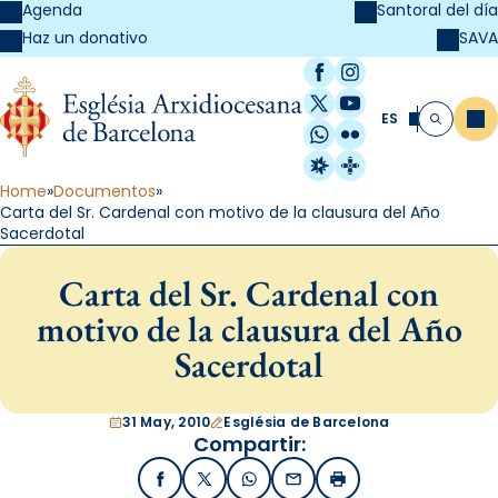
Agenda
Santoral del día
SAVA
Haz un donativo
Facebook
Instagram
X / Twitter
YouTube
ES
Me
Buscar
WhatsApp
Flickr
Radio Estel
Catalunya Cristi
Home
Documentos
Carta del Sr. Cardenal con motivo de la clausura del Año
Sacerdotal
Carta del Sr. Cardenal con
motivo de la clausura del Año
Sacerdotal
31 May, 2010
Església de Barcelona
Compartir:
Facebook
X / Twitter
WhatsApp
Email
Imprimir