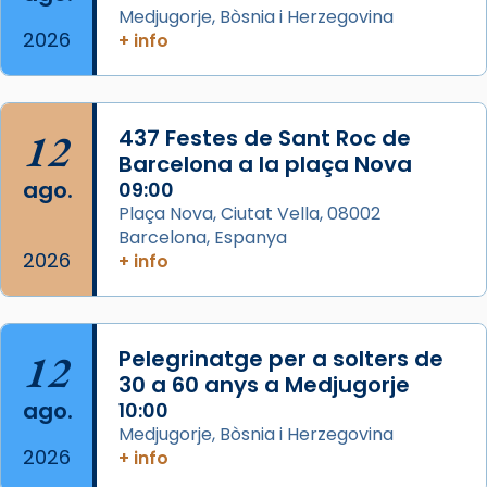
eterna”) són deixebles seves. I l’any 1667, el
Medjugorje, Bòsnia i Herzegovina
2026
+ info
frare Joan Gaspar Roig, afirma en una obra
que les santes són filles de l’antiga Iluro.
Mataró en reivindicarà les relíq
...
Ver más
12
437 Festes de Sant Roc de
Foto
Barcelona a la plaça Nova
ago.
09:00
View on Facebook
·
Share
Plaça Nova, Ciutat Vella, 08002
Barcelona, Espanya
2026
+ info
12
Pelegrinatge per a solters de
30 a 60 anys a Medjugorje
ago.
10:00
Medjugorje, Bòsnia i Herzegovina
2026
+ info