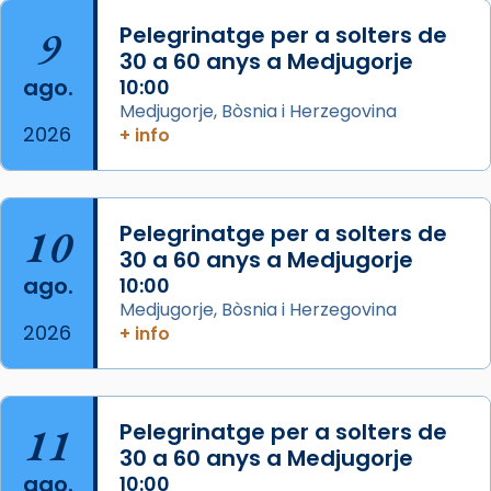
L’arquebisbe de Barcelona, el cardenal Joan
9
Pelegrinatge per a solters de
Josep Omella, ha presidit la missa i l’ha
30 a 60 anys a Medjugorje
concelebrat el bisbe auxiliar de Barcelona,
ago.
10:00
Mons. David Abadías.
Medjugorje, Bòsnia i Herzegovina
2026
+ info
📸 Dr. G. Simón
Foto
View on Facebook
·
Share
10
Pelegrinatge per a solters de
30 a 60 anys a Medjugorje
Arquebisbat de Barcelona
ago.
10:00
2 weeks ago
Medjugorje, Bòsnia i Herzegovina
2026
Memòria de les santes Juliana i
+ info
Semproniana, verges i màrtirs.
Acompanyant la història de sant Cugat, a
partir de l’Edat Mitjana sorgeix la tradició
11
Pelegrinatge per a solters de
que les santes Juliana (“relatiu a Júlia”) i
30 a 60 anys a Medjugorje
Semproniana (“relatiu a Semprònia =
ago.
10:00