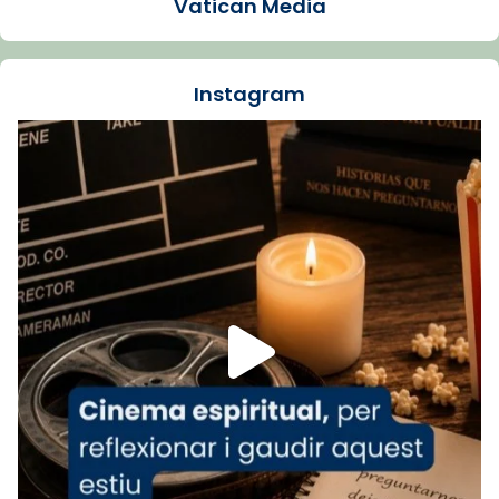
Vatican Media
La Carmina va patir depressió. Fa gairebé
dos mesos, a l'Estadi Lluís Companys, la
jove va fer arribar el seu testimoni al papa
Instagram
Lleó XIV.
Recupera l'entrevista comp
Vatican
tican News 👇
News
www.vaticannews.va/es/iglesia/news/2026-
07/carmina-historia-depresion-papa-viaje-
espana-testimoni...
Foto
View on Facebook
·
Share
Arquebisbat de Barcelona
1 week ago
«Avui les santes Juliana i Semproniana ens
ajuden a alçar la mirada»