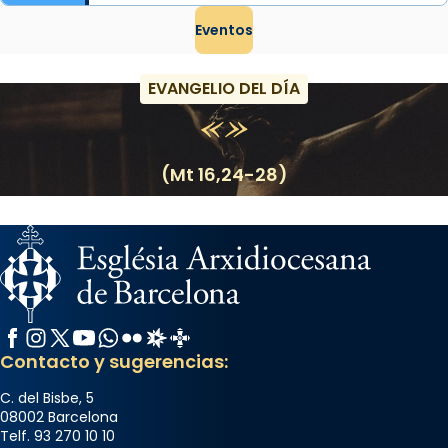
Eventos
EVANGELIO DEL DÍA
(Mt 16,24-28)
Facebook
Instagram
X / Twitter
YouTube
WhatsApp
Flickr
Radio Estel
Catalunya Cristiana
Contacto y sugerencias:
C. del Bisbe, 5
08002 Barcelona
Telf. 93 270 10 10