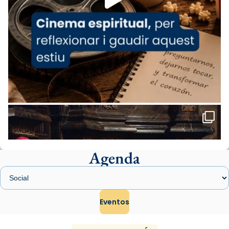
del Sant Pare Lleó XIV a Barcelona, i als
col·laboradors, a la Catedral de Barcelona.
L’arquebisbe de Barcelona, el cardenal Joan
Josep Omella, ha presidit la missa i l’ha
concelebrat el bisbe auxiliar de Barcelona,
Mons. David Abadías.
📸 Dr. G. Simón
Foto
View on Facebook
·
Share
Agenda
Arquebisbat de Barcelona
1 week ago
Memòria de les santes Juliana i
Semproniana, verges i màrtirs.
Eventos
Acompanyant la història de sant Cugat, a