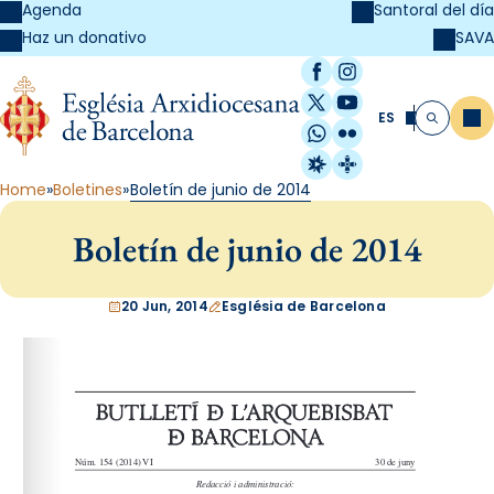
Agenda
Santoral del día
SAVA
Haz un donativo
Facebook
Instagram
X / Twitter
YouTube
ES
Me
Buscar
WhatsApp
Flickr
Radio Estel
Catalunya Cristi
Home
Boletines
Boletín de junio de 2014
Boletín de junio de 2014
20 Jun, 2014
Església de Barcelona