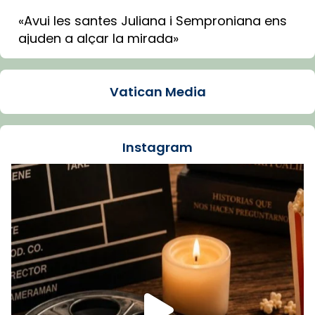
«Avui les santes Juliana i Semproniana ens
ajuden a alçar la mirada»
Mons. Sergi Gordo, bisbe de Tortosa, ha
presidit aquest 27 de juliol la missa de Les
Vatican Media
Santes de Mataró.
🔗
tinyurl.com/cvu5jmbk
📸 J. Merino
Instagram
Foto
View on Facebook
·
Share
Arquebisbat de Barcelona
is at Catedral
de Barcelona.
1 week ago
Aquest dilluns, 27 de juliol, ha tingut lloc la
missa d’acció de gràcies en agraïment al
comitè organitzador de la visita apostòlica