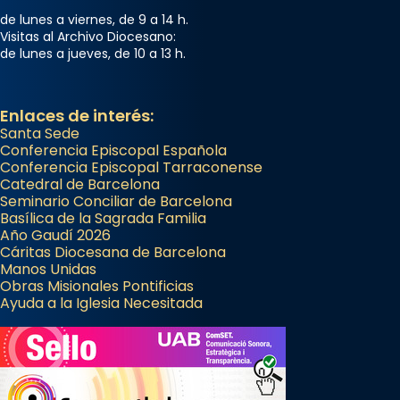
apòstol màrtir, decapitat a Jerusalem per
de lunes a viernes, de 9 a 14 h.
Herodes Agripa (vers l'any 44).
Visitas al Archivo Diocesano:
de lunes a jueves, de 10 a 13 h.
Patró de Galícia, després de les invasions
musulmanes fou venerat com a patró dels
Regnes castellans i més tard de tota
Enlaces de interés:
Santa Sede
Espanya.
Conferencia Episcopal Española
El seu sepulcre a Compostela fou un g
Conferencia Episcopal Tarraconense
Catedral de Barcelona
...
Ver más
Seminario Conciliar de Barcelona
Foto
Basílica de la Sagrada Familia
Año Gaudí 2026
View on Facebook
·
Share
Cáritas Diocesana de Barcelona
Manos Unidas
Obras Misionales Pontificias
Ayuda a la Iglesia Necesitada