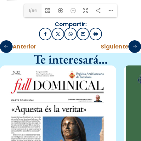
1/56
Compartir:
Facebook
X / Twitter
WhatsApp
Email
Imprimir
Anterior
Siguiente
Te interesará…