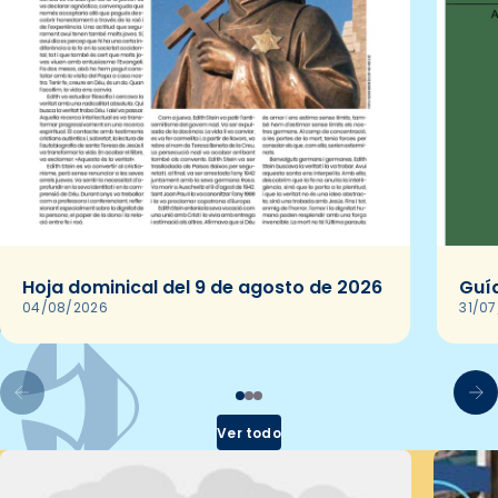
Hoja dominical del 9 de agosto de 2026
Guía
04/08/2026
31/0
Ver todo