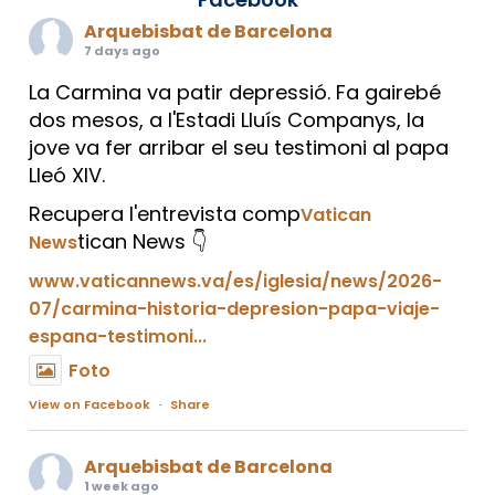
Arquebisbat de Barcelona
7 days ago
La Carmina va patir depressió. Fa gairebé
dos mesos, a l'Estadi Lluís Companys, la
jove va fer arribar el seu testimoni al papa
Lleó XIV.
Recupera l'entrevista comp
Vatican
tican News 👇
News
www.vaticannews.va/es/iglesia/news/2026-
07/carmina-historia-depresion-papa-viaje-
espana-testimoni...
Foto
View on Facebook
·
Share
Arquebisbat de Barcelona
1 week ago