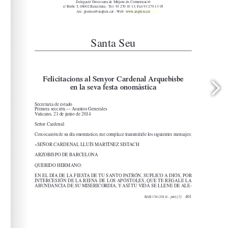
www.arqbcn.cat
arqbcn.cat - Web: 