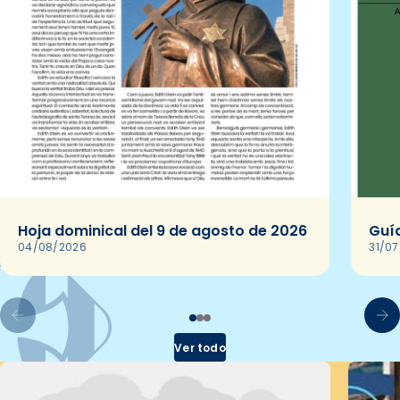
Hoja dominical del 9 de agosto de 2026
Guía
04/08/2026
31/0
Ver todo