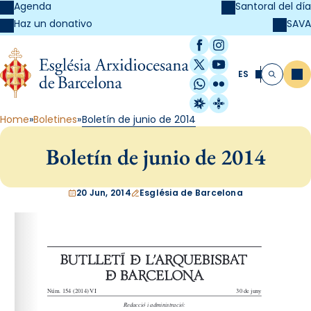
Agenda
Santoral del día
SAVA
Haz un donativo
Facebook
Instagram
X / Twitter
YouTube
ES
Me
Buscar
WhatsApp
Flickr
Radio Estel
Catalunya Cristi
Home
Boletines
Boletín de junio de 2014
Boletín de junio de 2014
20 Jun, 2014
Església de Barcelona