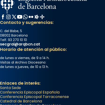
Semproniana, verges i màrtirs.
Acompanyant la història de sant Cugat, a
partir de l’Edat Mitjana sorgeix la tradició
Facebook
Instagram
X / Twitter
YouTube
WhatsApp
Flickr
Radio Estel
Catalunya Cristiana
que les santes Juliana (“relatiu a Júlia”) i
Contacto y sugerencias:
Semproniana (“relatiu a Semprònia =
C. del Bisbe, 5
eterna”) són deixebles seves. I l’any 1667, el
08002 Barcelona
frare Joan Gaspar Roig, afirma en una obra
Telf. 93 270 10 10
secgral@arqbcn.cat
que les santes són filles de l’antiga Iluro.
Horario de atención al público:
Mataró en reivindicarà les relíq
...
Ver más
de lunes a viernes, de 9 a 14 h.
Visitas al Archivo Diocesano:
Foto
de lunes a jueves, de 10 a 13 h.
View on Facebook
·
Share
Enlaces de interés:
Santa Sede
Conferencia Episcopal Española
Conferencia Episcopal Tarraconense
Catedral de Barcelona