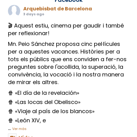
Arquebisbat de Barcelona
3 days ago
🎬 Aquest estiu, cinema per gaudir i també
per reflexionar!
Mn. Peio Sánchez proposa cinc pel·lícules
per a aquestes vacances. Històries per a
tots els públics que ens conviden a fer-nos
preguntes sobre l'acollida, la superació, la
convivència, la vocació i la nostra manera
de mirar els altres.
🍿 «El día de la revelación»
🍿 «Las locas del Obelisco»
🍿 «Viaje al país de los blancos»
🍿 «León XIV, e
...
Ver más