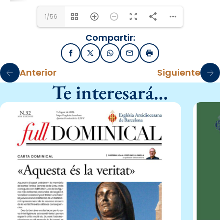
1/56
Compartir:
Facebook
X / Twitter
WhatsApp
Email
Imprimir
Anterior
Siguiente
Te interesará…