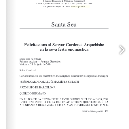
www.arqbcn.cat
arqbcn.cat - Web: 