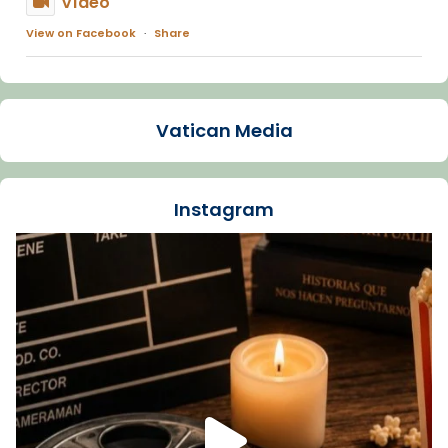
Vídeo
View on Facebook
·
Share
Arquebisbat de Barcelona
1 week ago
Vatican Media
La Carmina va patir depressió. Fa gairebé
dos mesos, a l'Estadi Lluís Companys, la
jove va fer arribar el seu testimoni al papa
Instagram
Lleó XIV.
Recupera l'entrevista comp
Vatican
tican News 👇
News
www.vaticannews.va/es/iglesia/news/2026-
07/carmina-historia-depresion-papa-viaje-
espana-testimoni...
Foto
View on Facebook
·
Share