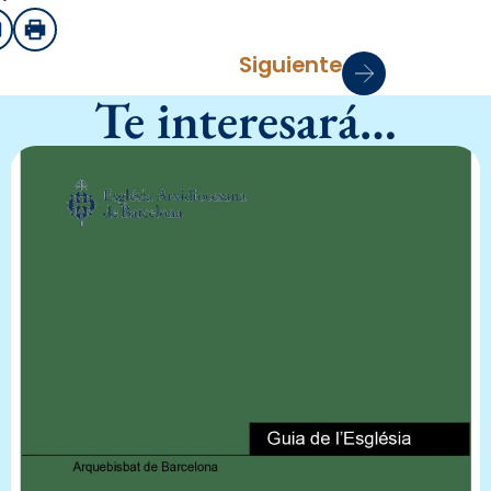
sApp
mail
Imprimir
Siguiente
Te interesará…