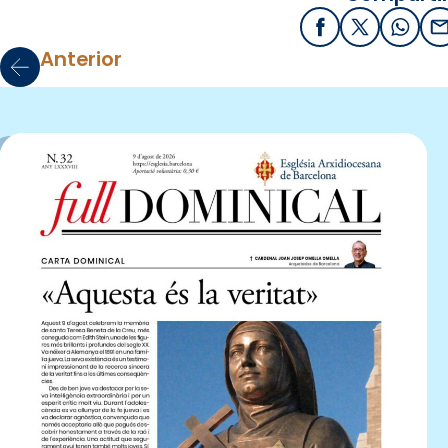
Facebook
X / Twitter
What
E
Anterior