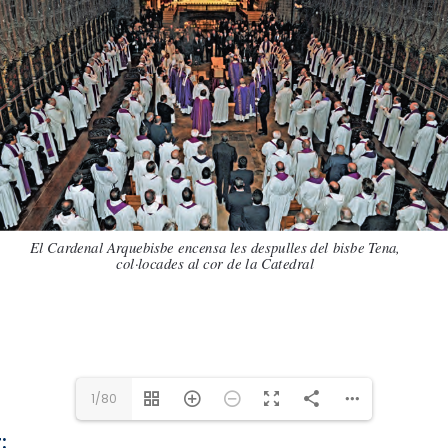
1/80
: