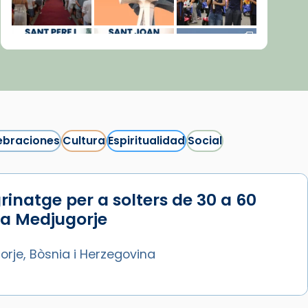
ebraciones
Cultura
Espiritualidad
Social
rinatge per a solters de 30 a 60
Síguenos en Instagram
 a Medjugorje
Cargar más...
rje, Bòsnia i Herzegovina