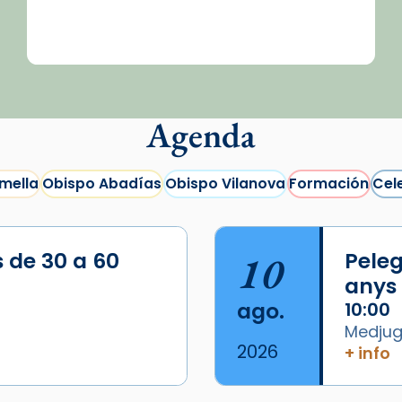
Agenda
mella
Obispo Abadías
Obispo Vilanova
Formación
Cel
s de 30 a 60
10
Peleg
anys
ago.
10:00
Medjugo
2026
+ info
/2026-