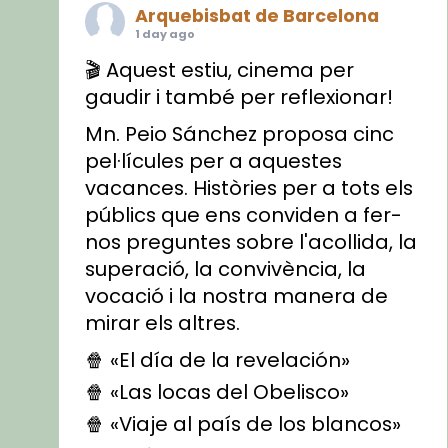
Arquebisbat de Barcelona
1 day ago
🎬 Aquest estiu, cinema per
gaudir i també per reflexionar!
Mn. Peio Sánchez proposa cinc
pel·lícules per a aquestes
vacances. Històries per a tots els
públics que ens conviden a fer-
nos preguntes sobre l'acollida, la
superació, la convivència, la
vocació i la nostra manera de
mirar els altres.
🍿 «El día de la revelación»
🍿 «Las locas del Obelisco»
🍿 «Viaje al país de los blancos»