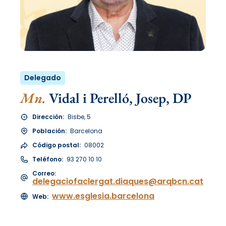
Delegado
Mn.
Vidal i Perelló, Josep, DP
Dirección:
Bisbe, 5
Población:
Barcelona
Código postal:
08002
Teléfono:
93 270 10 10
Correo:
delegaciofaclergat.diaques@arqbcn.cat
www.esglesia.barcelona
Web: