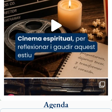
07/carmina-historia-depresion-papa-viaje-
espana-testimoni...
Foto
View on Facebook
·
Share
Arquebisbat de Barcelona
2 weeks ago
«Avui les santes Juliana i Semproniana ens
ajuden a alçar la mirada»
Mons. Sergi Gordo, bisbe de Tortosa, ha
presidit aquest 27 de juliol la missa de Les
Santes de Mataró.
🔗
tinyurl.com/cvu5jmbk
📸 J. Merino
Agenda
Foto
View on Facebook
·
Share