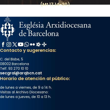
(Mt 17,14-20)
Arquebisbat de Barcelona
2 weeks ago
Memòria de les santes Juliana i
Semproniana, verges i màrtirs.
Acompanyant la història de sant Cugat, a
partir de l’Edat Mitjana sorgeix la tradició
Facebook
Instagram
X / Twitter
YouTube
WhatsApp
Flickr
Radio Estel
Catalunya Cristiana
que les santes Juliana (“relatiu a Júlia”) i
Contacto y sugerencias:
Semproniana (“relatiu a Semprònia =
C. del Bisbe, 5
eterna”) són deixebles seves. I l’any 1667, el
08002 Barcelona
frare Joan Gaspar Roig, afirma en una obra
Telf. 93 270 10 10
secgral@arqbcn.cat
que les santes són filles de l’antiga Iluro.
Horario de atención al público:
Mataró en reivindicarà les relíq
...
Ver más
de lunes a viernes, de 9 a 14 h.
Visitas al Archivo Diocesano:
Foto
de lunes a jueves, de 10 a 13 h.
View on Facebook
·
Share