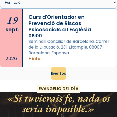
Arquebisbat de Barcelona
is at Catedral
19
Curs d'Orientador en
de Barcelona.
Prevenció de Riscos
2 weeks ago
sept.
Psicosocials a l'Església
Aquest dilluns, 27 de juliol, ha tingut lloc la
08:00
missa d’acció de gràcies en agraïment al
Seminari Conciliar de Barcelona, Carrer
comitè organitzador de la visita apostòlica
de la Diputació, 231, Eixample, 08007
del Sant Pare Lleó XIV a Barcelona, i als
Barcelona, Espanya
col·laboradors, a la Catedral de Barcelona.
2026
+ info
L’arquebisbe de Barcelona, el cardenal Joan
Josep Omella, ha presidit la missa i l’ha
Eventos
concelebrat el bisbe auxiliar de Barcelona,
Mons. David Abadías.
EVANGELIO DEL DÍA
Si tuvierais fe, nada os
📸 Dr. G. Simón
Foto
sería imposible.
View on Facebook
·
Share