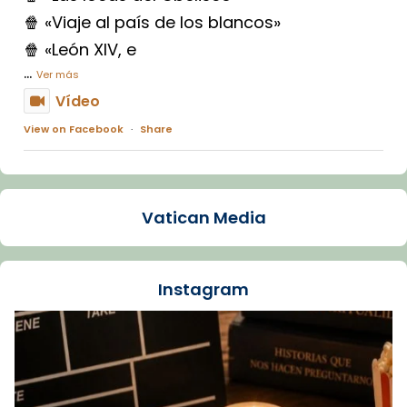
🍿 «Viaje al país de los blancos»
🍿 «León XIV, e
...
Ver más
Vídeo
View on Facebook
·
Share
Arquebisbat de Barcelona
1 week ago
Vatican Media
La Carmina va patir depressió. Fa gairebé
dos mesos, a l'Estadi Lluís Companys, la
jove va fer arribar el seu testimoni al papa
Instagram
Lleó XIV.
Recupera l'entrevista comp
Vatican
tican News 👇
News
www.vaticannews.va/es/iglesia/news/2026-