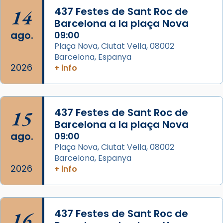
Jaume, fill de Zebedeu, és juntament amb el
14
437 Festes de Sant Roc de
seu germà Joan i Pere un dels que
Barcelona a la plaça Nova
acompanyava més de prop Jesús.
ago.
09:00
Plaça Nova, Ciutat Vella, 08002
Segons el llibre dels Fets (12,2) fou el primer
Barcelona, Espanya
apòstol màrtir, decapitat a Jerusalem per
2026
+ info
Herodes Agripa (vers l'any 44).
Patró de Galícia, després de les invasions
musulmanes fou venerat com a patró dels
15
437 Festes de Sant Roc de
Regnes castellans i més tard de tota
Barcelona a la plaça Nova
Espanya.
ago.
09:00
El seu sepulcre a Compostela fou un g
Plaça Nova, Ciutat Vella, 08002
Barcelona, Espanya
...
Ver más
2026
+ info
Foto
View on Facebook
·
Share
16
437 Festes de Sant Roc de