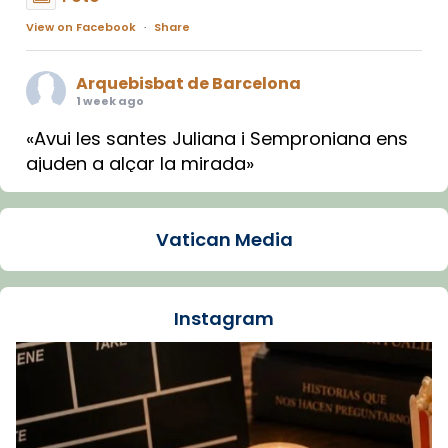
View on Facebook
·
Share
Arquebisbat de Barcelona
1 week ago
«Avui les santes Juliana i Semproniana ens
ajuden a alçar la mirada»
Mons. Sergi Gordo, bisbe de Tortosa, ha
presidit aquest 27 de juliol la missa de Les
Vatican Media
Santes de Mataró.
🔗
tinyurl.com/cvu5jmbk
📸 J. Merino
Instagram
Foto
View on Facebook
·
Share
Arquebisbat de Barcelona
is at Catedral