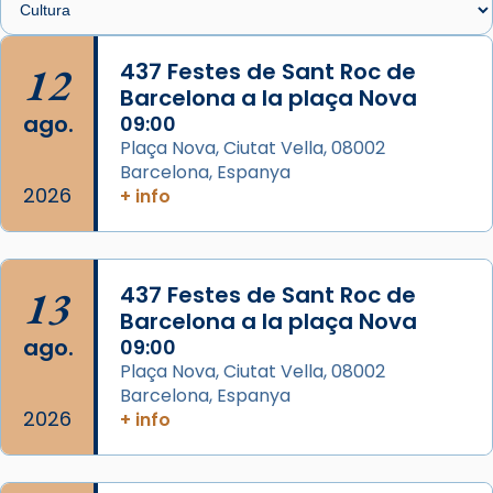
Memòria de les santes Juliana i
Semproniana, verges i màrtirs.
12
437 Festes de Sant Roc de
Barcelona a la plaça Nova
Acompanyant la història de sant Cugat, a
ago.
09:00
partir de l’Edat Mitjana sorgeix la tradició
Plaça Nova, Ciutat Vella, 08002
que les santes Juliana (“relatiu a Júlia”) i
Barcelona, Espanya
Semproniana (“relatiu a Semprònia =
2026
+ info
eterna”) són deixebles seves. I l’any 1667, el
frare Joan Gaspar Roig, afirma en una obra
que les santes són filles de l’antiga Iluro.
Mataró en reivindicarà les relíq
13
437 Festes de Sant Roc de
...
Barcelona a la plaça Nova
Ver más
ago.
09:00
Foto
Plaça Nova, Ciutat Vella, 08002
View on Facebook
·
Share
Barcelona, Espanya
2026
+ info
Arquebisbat de Barcelona
2 weeks ago