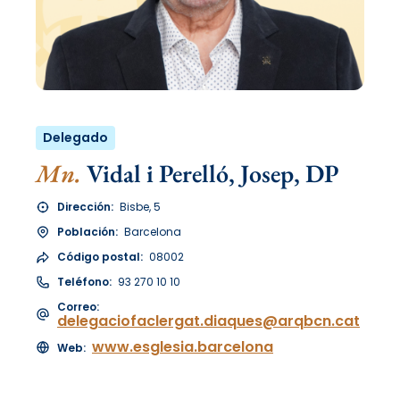
Delegado
Mn.
Vidal i Perelló, Josep, DP
Dirección:
Bisbe, 5
Población:
Barcelona
Código postal:
08002
Teléfono:
93 270 10 10
Correo:
delegaciofaclergat.diaques@arqbcn.cat
www.esglesia.barcelona
Web: