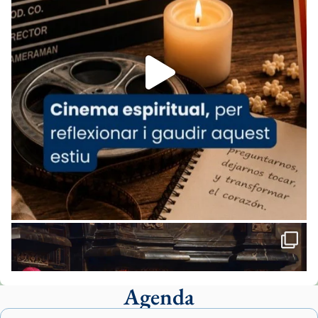
de Barcelona.
1 week ago
Aquest dilluns, 27 de juliol, ha tingut lloc la
missa d’acció de gràcies en agraïment al
comitè organitzador de la visita apostòlica
del Sant Pare Lleó XIV a Barcelona, i als
col·laboradors, a la Catedral de Barcelona.
L’arquebisbe de Barcelona, el cardenal Joan
Josep Omella, ha presidit la missa i l’ha
concelebrat el bisbe auxiliar de Barcelona,
Mons. David Abadías.
📸 Dr. G. Simón
Foto
View on Facebook
·
Share
Agenda
Arquebisbat de Barcelona
1 week ago