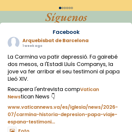
Síguenos
Facebook
Arquebisbat de Barcelona
1 week ago
La Carmina va patir depressió. Fa gairebé
dos mesos, a l'Estadi Lluís Companys, la
jove va fer arribar el seu testimoni al papa
Lleó XIV.
Recupera l'entrevista comp
Vatican
tican News 👇
News
www.vaticannews.va/es/iglesia/news/2026-
07/carmina-historia-depresion-papa-viaje-
espana-testimoni...
Foto