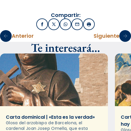
Compartir:
Facebook
X / Twitter
WhatsApp
Email
Imprimir
Anterior
Siguiente
Te interesará…
Carta dominical | «Esta es la verdad»
Cart
Glosa del arzobispo de Barcelona, el
hay
cardenal Joan Josep Omella, que esta
Glos