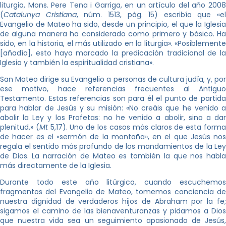
liturgia, Mons. Pere Tena i Garriga, en un artículo del año 2008
(
Catalunya Cristiana
, núm. 1513, pág. 15) escribía que «el
Evangelio de Mateo ha sido, desde un principio, el que la Iglesia
de alguna manera ha considerado como primero y básico. Ha
sido, en la historia, el más utilizado en la liturgia». «Posiblemente
[añadía], esto haya marcado la predicación tradicional de la
Iglesia y también la espiritualidad cristiana».
San Mateo dirige su Evangelio a personas de cultura judía, y, por
ese motivo, hace referencias frecuentes al Antiguo
Testamento. Estas referencias son para él el punto de partida
para hablar de Jesús y su misión: «No creáis que he venido a
abolir la Ley y los Profetas: no he venido a abolir, sino a dar
plenitud.» (
Mt
5,17). Uno de los casos más claros de esta form
de hacer es el «sermón de la montaña», en el que Jesús nos
regala el sentido más profundo de los mandamientos de la Ley
de Dios. La narración de Mateo es también la que nos habla
más directamente de la Iglesia.
Durante todo este año litúrgico, cuando escuchemos
fragmentos del Evangelio de Mateo, tomemos conciencia de
nuestra dignidad de verdaderos hijos de Abraham por la fe;
sigamos el camino de las bienaventuranzas y pidamos a Dios
que nuestra vida sea un seguimiento apasionado de Jesús,