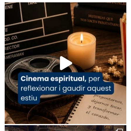
Recupera l'entrevista comp
Vatican
tican News 👇
News
www.vaticannews.va/es/iglesia/news/2026-
07/carmina-historia-depresion-papa-viaje-
espana-testimoni...
Foto
View on Facebook
·
Share
Arquebisbat de Barcelona
2 weeks ago
«Avui les santes Juliana i Semproniana ens
ajuden a alçar la mirada»
Mons. Sergi Gordo, bisbe de Tortosa, ha
presidit aquest 27 de juliol la missa de Les
Santes de Mataró.