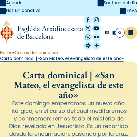
Agenda
Santoral del día
SAVA
Haz un donativo
Facebook
Instagram
X / Twitter
YouTube
ES
Me
Buscar
WhatsApp
Flickr
Radio Estel
Catalunya Cristi
Home
Cartas dominicales
Carta dominical | «San Mateo, el evangelista de este año»
Carta dominical | «San
Mateo, el evangelista de este
año»
Este domingo empezamos un nuevo año
litúrgico, en el curso del cual meditaremos
y conmemoraremos todo el misterio de
Dios revelado en Jesucristo. Es un recorrido
desde la encarnación, pasando por la cruz,