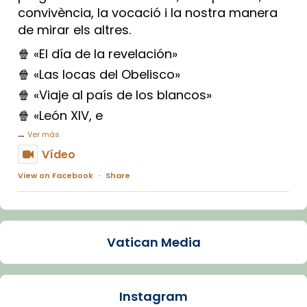
convivència, la vocació i la nostra manera
de mirar els altres.
🍿 «El día de la revelación»
🍿 «Las locas del Obelisco»
🍿 «Viaje al país de los blancos»
🍿 «León XIV, e
...
Ver más
Vídeo
View on Facebook
·
Share
Arquebisbat de Barcelona
1 week ago
Vatican Media
La Carmina va patir depressió. Fa gairebé
dos mesos, a l'Estadi Lluís Companys, la
jove va fer arribar el seu testimoni al papa
Instagram
Lleó XIV.