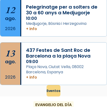
...
Ver más
12
Pelegrinatge per a solters de
Foto
30 a 60 anys a Medjugorje
ago.
10:00
View on Facebook
·
Share
Medjugorje, Bòsnia i Herzegovina
2026
+ info
13
437 Festes de Sant Roc de
Barcelona a la plaça Nova
ago.
09:00
Plaça Nova, Ciutat Vella, 08002
Barcelona, Espanya
2026
+ info
Eventos
EVANGELIO DEL DÍA