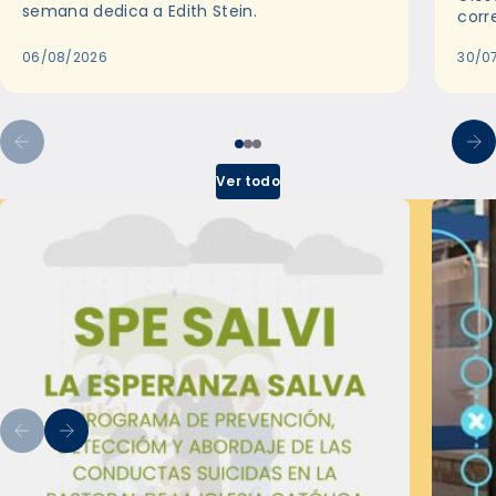
semana dedica a Edith Stein.
corr
06/08/2026
30/0
Ver todo