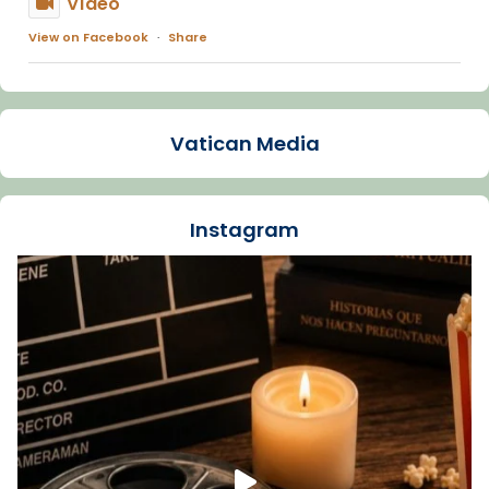
Vídeo
View on Facebook
·
Share
Arquebisbat de Barcelona
1 week ago
Vatican Media
La Carmina va patir depressió. Fa gairebé
dos mesos, a l'Estadi Lluís Companys, la
jove va fer arribar el seu testimoni al papa
Instagram
Lleó XIV.
Recupera l'entrevista comp
Vatican
tican News 👇
News
www.vaticannews.va/es/iglesia/news/2026-
07/carmina-historia-depresion-papa-viaje-
espana-testimoni...
Foto
View on Facebook
·
Share