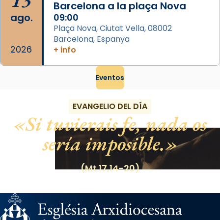
13
Barcelona a la plaça Nova
ago.
09:00
Plaça Nova, Ciutat Vella, 08002
Barcelona, Espanya
2026
+ info
Eventos
EVANGELIO DEL DÍA
Si tuvierais fe, nada os
sería imposible.
(Mt 17,14-20)