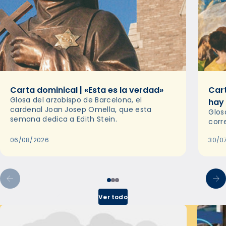
Carta dominical | «Esta es la verdad»
Cart
Glosa del arzobispo de Barcelona, el
hay
cardenal Joan Josep Omella, que esta
Glos
semana dedica a Edith Stein.
corr
06/08/2026
30/0
Ver todo