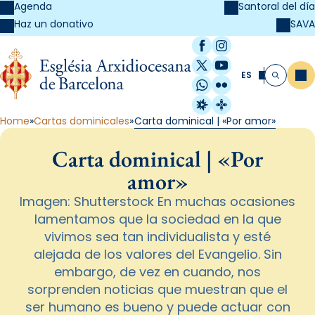
Agenda
Santoral del día
SAVA
Haz un donativo
Facebook
Instagram
X / Twitter
YouTube
ES
Me
Buscar
WhatsApp
Flickr
Radio Estel
Catalunya Cristi
Home
Cartas dominicales
Carta dominical | «Por amor»
Carta dominical | «Por
amor»
Imagen: Shutterstock En muchas ocasiones
lamentamos que la sociedad en la que
vivimos sea tan individualista y esté
alejada de los valores del Evangelio. Sin
embargo, de vez en cuando, nos
sorprenden noticias que muestran que el
ser humano es bueno y puede actuar con