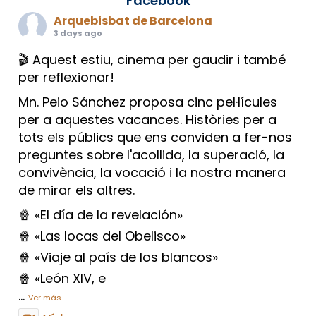
Facebook
Arquebisbat de Barcelona
3 days ago
🎬 Aquest estiu, cinema per gaudir i també
per reflexionar!
Mn. Peio Sánchez proposa cinc pel·lícules
per a aquestes vacances. Històries per a
tots els públics que ens conviden a fer-nos
preguntes sobre l'acollida, la superació, la
convivència, la vocació i la nostra manera
de mirar els altres.
🍿 «El día de la revelación»
🍿 «Las locas del Obelisco»
🍿 «Viaje al país de los blancos»
🍿 «León XIV, e
...
Ver más