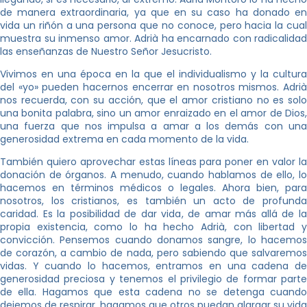
de manera extraordinaria, ya que en su caso ha donado en
vida un riñón a una persona que no conoce, pero hacia la cual
muestra su inmenso amor. Adrià ha encarnado con radicalidad
las enseñanzas de Nuestro Señor Jesucristo.
Vivimos en una época en la que el individualismo y la cultura
del «yo» pueden hacernos encerrar en nosotros mismos. Adrià
nos recuerda, con su acción, que el amor cristiano no es solo
una bonita palabra, sino un amor enraizado en el amor de Dios,
una fuerza que nos impulsa a amar a los demás con una
generosidad extrema en cada momento de la vida.
También quiero aprovechar estas líneas para poner en valor la
donación de órganos. A menudo, cuando hablamos de ello, lo
hacemos en términos médicos o legales. Ahora bien, para
nosotros, los cristianos, es también un acto de profunda
caridad. Es la posibilidad de dar vida, de amar más allá de la
propia existencia, como lo ha hecho Adrià, con libertad y
convicción. Pensemos cuando donamos sangre, lo hacemos
de corazón, a cambio de nada, pero sabiendo que salvaremos
vidas. Y cuando lo hacemos, entramos en una cadena de
generosidad preciosa y tenemos el privilegio de formar parte
de ella. Hagamos que esta cadena no se detenga cuando
dejemos de respirar, hagamos que otros puedan alargar su vida