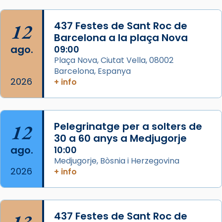
Semproniana, verges i màrtirs.
Acompanyant la història de sant Cugat, a
12
437 Festes de Sant Roc de
partir de l’Edat Mitjana sorgeix la tradició
Barcelona a la plaça Nova
que les santes Juliana (“relatiu a Júlia”) i
ago.
09:00
Semproniana (“relatiu a Semprònia =
Plaça Nova, Ciutat Vella, 08002
eterna”) són deixebles seves. I l’any 1667, el
Barcelona, Espanya
2026
frare Joan Gaspar Roig, afirma en una obra
+ info
que les santes són filles de l’antiga Iluro.
Mataró en reivindicarà les relíq
...
Ver más
12
Pelegrinatge per a solters de
Foto
30 a 60 anys a Medjugorje
ago.
10:00
View on Facebook
·
Share
Medjugorje, Bòsnia i Herzegovina
2026
+ info
437 Festes de Sant Roc de