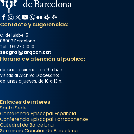
Facebook
Instagram
X / Twitter
YouTube
WhatsApp
Flickr
Radio Estel
Catalunya Cristiana
Contacto y sugerencias:
C. del Bisbe, 5
08002 Barcelona
Telf. 93 270 10 10
secgral@arqbcn.cat
Horario de atención al público:
de lunes a viernes, de 9 a 14 h.
Visitas al Archivo Diocesano:
de lunes a jueves, de 10 a 13 h.
Enlaces de interés:
Santa Sede
Conferencia Episcopal Española
Conferencia Episcopal Tarraconense
Catedral de Barcelona
Seminario Conciliar de Barcelona