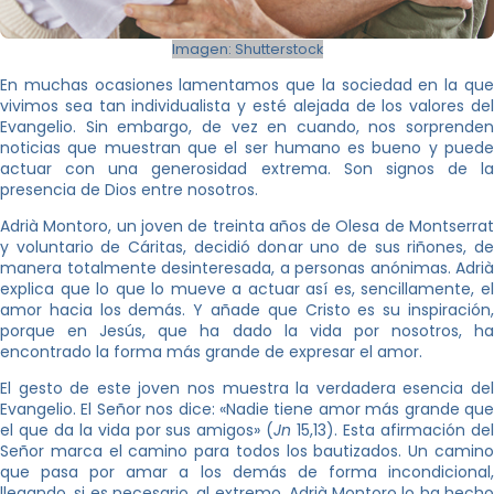
Imagen: Shutterstock
En muchas ocasiones lamentamos que la sociedad en la que
vivimos sea tan individualista y esté alejada de los valores del
Evangelio. Sin embargo, de vez en cuando, nos sorprenden
noticias que muestran que el ser humano es bueno y puede
actuar con una generosidad extrema. Son signos de la
presencia de Dios entre nosotros.
Adrià Montoro, un joven de treinta años de Olesa de Montserrat
y voluntario de Cáritas, decidió donar uno de sus riñones, de
manera totalmente desinteresada, a personas anónimas. Adrià
explica que lo que lo mueve a actuar así es, sencillamente, el
amor hacia los demás. Y añade que Cristo es su inspiración,
porque en Jesús, que ha dado la vida por nosotros, ha
encontrado la forma más grande de expresar el amor.
El gesto de este joven nos muestra la verdadera esencia del
Evangelio. El Señor nos dice: «Nadie tiene amor más grande que
el que da la vida por sus amigos» (
Jn
15,13). Esta afirmación de
Señor marca el camino para todos los bautizados. Un camino
que pasa por amar a los demás de forma incondicional,
llegando, si es necesario, al extremo. Adrià Montoro lo ha hecho