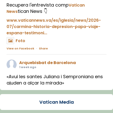
Recupera l'entrevista comp
Vatican
tican News 👇
News
www.vaticannews.va/es/iglesia/news/2026-
07/carmina-historia-depresion-papa-viaje-
espana-testimoni...
Foto
View on Facebook
·
Share
Arquebisbat de Barcelona
1 week ago
«Avui les santes Juliana i Semproniana ens
ajuden a alçar la mirada»
Mons. Sergi Gordo, bisbe de Tortosa, ha
presidit aquest 27 de juliol la missa de Les
Vatican Media
Santes de Mataró.