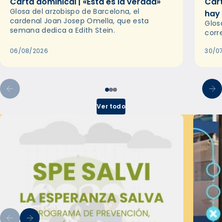
Carta dominical | «Esta es la verdad»
Cart
Glosa del arzobispo de Barcelona, el
hay
cardenal Joan Josep Omella, que esta
Glos
semana dedica a Edith Stein.
corr
06/08/2026
30/0
Ver todo