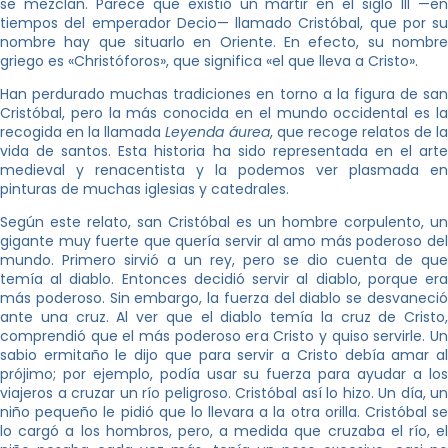
se mezclan. Parece que existió un mártir en el siglo III —en
tiempos del emperador Decio— llamado Cristóbal, que por su
nombre hay que situarlo en Oriente. En efecto, su nombre
griego es «Christóforos», que significa «el que lleva a Cristo».
Han perdurado muchas tradiciones en torno a la figura de san
Cristóbal, pero la más conocida en el mundo occidental es la
recogida en la llamada
Leyenda áurea
, que recoge relatos de l
vida de santos. Esta historia ha sido representada en el arte
medieval y renacentista y la podemos ver plasmada en
pinturas de muchas iglesias y catedrales.
Según este relato, san Cristóbal es un hombre corpulento, un
gigante muy fuerte que quería servir al amo más poderoso del
mundo. Primero sirvió a un rey, pero se dio cuenta de que
temía al diablo. Entonces decidió servir al diablo, porque era
más poderoso. Sin embargo, la fuerza del diablo se desvaneció
ante una cruz. Al ver que el diablo temía la cruz de Cristo,
comprendió que el más poderoso era Cristo y quiso servirle. Un
sabio ermitaño le dijo que para servir a Cristo debía amar al
prójimo; por ejemplo, podía usar su fuerza para ayudar a los
viajeros a cruzar un río peligroso. Cristóbal así lo hizo. Un día, un
niño pequeño le pidió que lo llevara a la otra orilla. Cristóbal se
lo cargó a los hombros, pero, a medida que cruzaba el río, el