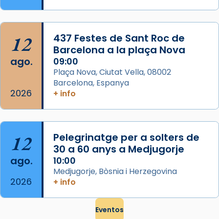
El seu sepulcre a Compostela fou un g
...
Ver más
Foto
12
437 Festes de Sant Roc de
Barcelona a la plaça Nova
View on Facebook
·
Share
ago.
09:00
Plaça Nova, Ciutat Vella, 08002
Barcelona, Espanya
2026
+ info
12
Pelegrinatge per a solters de
30 a 60 anys a Medjugorje
ago.
10:00
Medjugorje, Bòsnia i Herzegovina
2026
+ info
Eventos