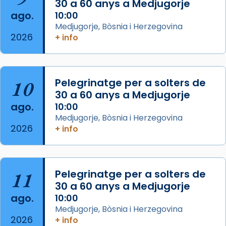
...
30 a 60 anys a Medjugorje
Ver más
ago.
10:00
Foto
Medjugorje, Bòsnia i Herzegovina
View on Facebook
·
Share
2026
+ info
Arquebisbat de Barcelona
2 weeks ago
10
Pelegrinatge per a solters de
Jaume, fill de Zebedeu, és juntament amb el
30 a 60 anys a Medjugorje
seu germà Joan i Pere un dels que
ago.
10:00
acompanyava més de prop Jesús.
Medjugorje, Bòsnia i Herzegovina
2026
+ info
Segons el llibre dels Fets (12,2) fou el primer
apòstol màrtir, decapitat a Jerusalem per
Herodes Agripa (vers l'any 44).
11
Pelegrinatge per a solters de
Patró de Galícia, després de les invasions
30 a 60 anys a Medjugorje
musulmanes fou venerat com a patró dels
ago.
10:00
Regnes castellans i més tard de tota
Medjugorje, Bòsnia i Herzegovina
Espanya.
2026
+ info