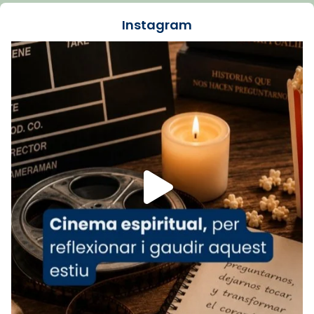
🔗
tinyurl.com/cvu5jmbk
📸 J. Merino
Instagram
Foto
View on Facebook
·
Share
Arquebisbat de Barcelona
is at Catedral
de Barcelona.
1 week ago
Aquest dilluns, 27 de juliol, ha tingut lloc la
missa d’acció de gràcies en agraïment al
comitè organitzador de la visita apostòlica
del Sant Pare Lleó XIV a Barcelona, i als
col·laboradors, a la Catedral de Barcelona.
L’arquebisbe de Barcelona, el cardenal Joan
Josep Omella, ha presidit la missa i l’ha
concelebrat el bisbe auxiliar de Barcelona,
Mons. David Abadías.