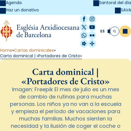
Agenda
Santoral del día
SAVA
Haz un donativo
Facebook
Instagram
X / Twitter
YouTube
ES
Me
Buscar
WhatsApp
Flickr
Radio Estel
Catalunya Cristi
Home
Cartas dominicales
Carta dominical | «Portadores de Cristo»
Carta dominical |
«Portadores de Cristo»
Imagen: Freepik El mes de julio es un mes
de cambio de rutinas para muchas
personas. Los niños ya no van a la escuela
y empieza el período de vacaciones para
muchas familias. Muchos sienten la
necesidad y la ilusión de coger el coche o