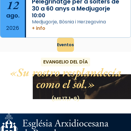
12
Pelegrinatge per a solters de
30 a 60 anys a Medjugorje
ago.
10:00
Medjugorje, Bòsnia i Herzegovina
2026
+ info
Eventos
EVANGELIO DEL DÍA
Su rostro resplandecía
como el sol.
(Mt 17,1-9)