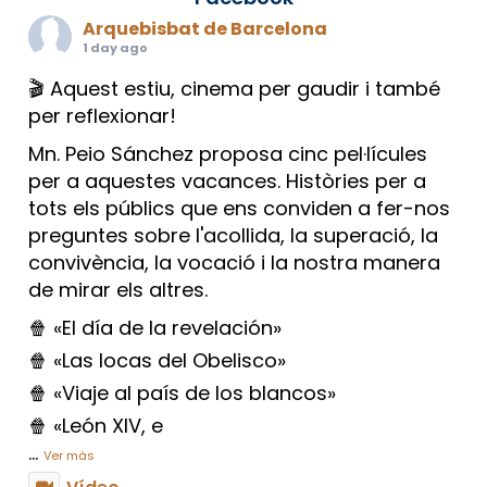
Arquebisbat de Barcelona
1 day ago
🎬 Aquest estiu, cinema per gaudir i també
per reflexionar!
Mn. Peio Sánchez proposa cinc pel·lícules
per a aquestes vacances. Històries per a
tots els públics que ens conviden a fer-nos
preguntes sobre l'acollida, la superació, la
convivència, la vocació i la nostra manera
de mirar els altres.
🍿 «El día de la revelación»
🍿 «Las locas del Obelisco»
🍿 «Viaje al país de los blancos»
🍿 «León XIV, e
...
Ver más