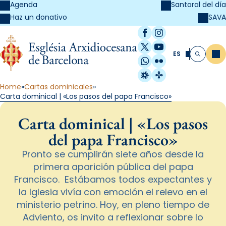
Agenda
Santoral del día
SAVA
Haz un donativo
Facebook
Instagram
X / Twitter
YouTube
ES
Me
Buscar
WhatsApp
Flickr
Radio Estel
Catalunya Cristi
Home
Cartas dominicales
Carta dominical | «Los pasos del papa Francisco»
Carta dominical | «Los pasos
del papa Francisco»
Pronto se cumplirán siete años desde la
primera aparición pública del papa
Francisco. Estábamos todos expectantes y
la Iglesia vivía con emoción el relevo en el
ministerio petrino. Hoy, en pleno tiempo de
Adviento, os invito a reflexionar sobre lo