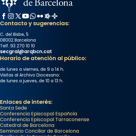
Facebook
Instagram
X / Twitter
YouTube
WhatsApp
Flickr
Radio Estel
Catalunya Cristiana
Contacto y sugerencias:
C. del Bisbe, 5
08002 Barcelona
Telf. 93 270 10 10
secgral@arqbcn.cat
Horario de atención al público:
de lunes a viernes, de 9 a 14 h.
Visitas al Archivo Diocesano:
de lunes a jueves, de 10 a 13 h.
Enlaces de interés:
Santa Sede
Conferencia Episcopal Española
Conferencia Episcopal Tarraconense
Catedral de Barcelona
Seminario Conciliar de Barcelona