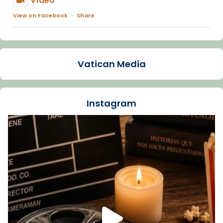
Vídeo
View on Facebook
·
Share
Arquebisbat de Barcelona
1 week ago
Vatican Media
La Carmina va patir depressió. Fa gairebé
dos mesos, a l'Estadi Lluís Companys, la
jove va fer arribar el seu testimoni al papa
Instagram
Lleó XIV.
Recupera l'entrevista comp
Vatican
tican News 👇
News
www.vaticannews.va/es/iglesia/news/2026-
07/carmina-historia-depresion-papa-viaje-
espana-testimoni...
Foto
View on Facebook
·
Share