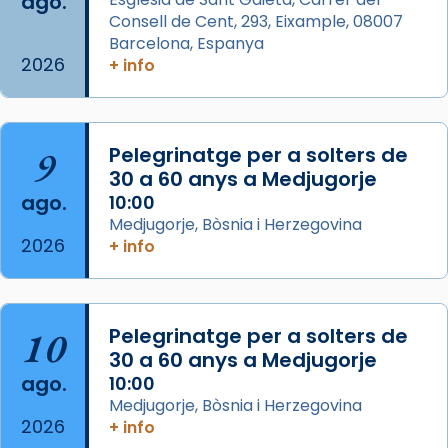
ago.
Aquest dilluns, 27 de juliol, ha tingut lloc la
Consell de Cent, 293, Eixample, 08007
missa d’acció de gràcies en agraïment al
Barcelona, Espanya
comitè organitzador de la visita apostòlica
2026
+ info
del Sant Pare Lleó XIV a Barcelona, i als
col·laboradors, a la Catedral de Barcelona.
L’arquebisbe de Barcelona, el cardenal Joan
9
Pelegrinatge per a solters de
Josep Omella, ha presidit la missa i l’ha
30 a 60 anys a Medjugorje
concelebrat el bisbe auxiliar de Barcelona,
ago.
10:00
Mons. David Abadías.
Medjugorje, Bòsnia i Herzegovina
2026
+ info
📸 Dr. G. Simón
Foto
View on Facebook
·
Share
10
Pelegrinatge per a solters de
30 a 60 anys a Medjugorje
Arquebisbat de Barcelona
ago.
10:00
2 weeks ago
Medjugorje, Bòsnia i Herzegovina
2026
Memòria de les santes Juliana i
+ info