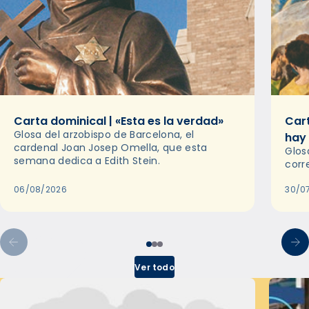
Carta dominical | «Esta es la verdad»
Cart
Glosa del arzobispo de Barcelona, el
hay
cardenal Joan Josep Omella, que esta
Glos
semana dedica a Edith Stein.
corr
06/08/2026
30/0
Ver todo