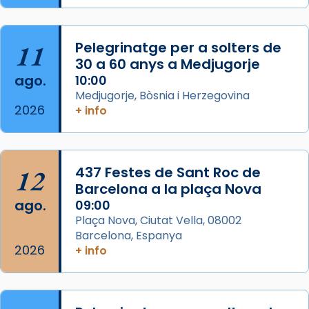
Semproniana, verges i màrtirs.
Acompanyant la història de sant Cugat, a
partir de l’Edat Mitjana sorgeix la tradició
11
Pelegrinatge per a solters de
que les santes Juliana (“relatiu a Júlia”) i
30 a 60 anys a Medjugorje
Semproniana (“relatiu a Semprònia =
ago.
10:00
eterna”) són deixebles seves. I l’any 1667, el
Medjugorje, Bòsnia i Herzegovina
2026
+ info
frare Joan Gaspar Roig, afirma en una obra
que les santes són filles de l’antiga Iluro.
Mataró en reivindicarà les relíq
...
Ver más
12
437 Festes de Sant Roc de
Foto
Barcelona a la plaça Nova
ago.
09:00
View on Facebook
·
Share
Plaça Nova, Ciutat Vella, 08002
Barcelona, Espanya
2026
+ info