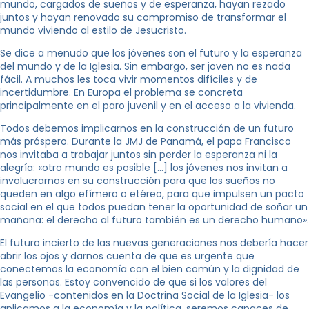
mundo, cargados de sueños y de esperanza, hayan rezado
juntos y hayan renovado su compromiso de transformar el
mundo viviendo al estilo de Jesucristo.
Se dice a menudo que los jóvenes son el futuro y la esperanza
del mundo y de la Iglesia. Sin embargo, ser joven no es nada
fácil. A muchos les toca vivir momentos difíciles y de
incertidumbre. En Europa el problema se concreta
principalmente en el paro juvenil y en el acceso a la vivienda.
Todos debemos implicarnos en la construcción de un futuro
más próspero. Durante la JMJ de Panamá, el papa Francisco
nos invitaba a trabajar juntos sin perder la esperanza ni la
alegría: «otro mundo es posible […] los jóvenes nos invitan a
involucrarnos en su construcción para que los sueños no
queden en algo efímero o etéreo, para que impulsen un pacto
social en el que todos puedan tener la oportunidad de soñar un
mañana: el derecho al futuro también es un derecho humano».
El futuro incierto de las nuevas generaciones nos debería hacer
abrir los ojos y darnos cuenta de que es urgente que
conectemos la economía con el bien común y la dignidad de
las personas. Estoy convencido de que si los valores del
Evangelio -contenidos en la Doctrina Social de la Iglesia- los
aplicamos a la economía y la política, seremos capaces de