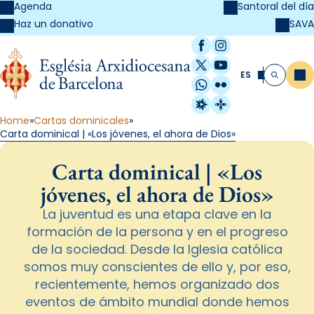
Agenda
Santoral del día
SAVA
Haz un donativo
Facebook
Instagram
X / Twitter
YouTube
ES
Me
Buscar
WhatsApp
Flickr
Radio Estel
Catalunya Cristi
Home
Cartas dominicales
Carta dominical | «Los jóvenes, el ahora de Dios»
Carta dominical | «Los
jóvenes, el ahora de Dios»
La juventud es una etapa clave en la
formación de la persona y en el progreso
de la sociedad. Desde la Iglesia católica
somos muy conscientes de ello y, por eso,
recientemente, hemos organizado dos
eventos de ámbito mundial donde hemos