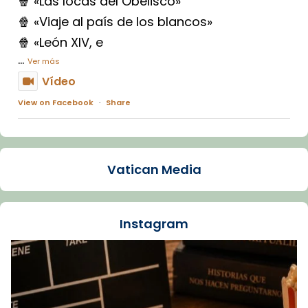
🍿 «Las locas del Obelisco»
🍿 «Viaje al país de los blancos»
🍿 «León XIV, e
...
Ver más
Vídeo
View on Facebook
·
Share
Arquebisbat de Barcelona
1 week ago
Vatican Media
La Carmina va patir depressió. Fa gairebé
dos mesos, a l'Estadi Lluís Companys, la
jove va fer arribar el seu testimoni al papa
Instagram
Lleó XIV.
Recupera l'entrevista comp
Vatican
tican News 👇
News
www.vaticannews.va/es/iglesia/news/2026-