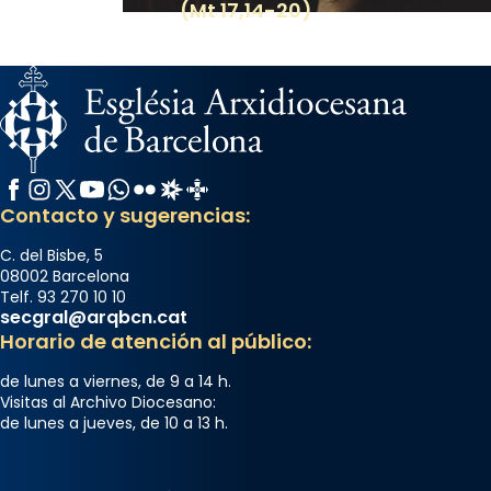
(Mt 17,14-20)
Facebook
Instagram
X / Twitter
YouTube
WhatsApp
Flickr
Radio Estel
Catalunya Cristiana
Contacto y sugerencias:
C. del Bisbe, 5
08002 Barcelona
Telf. 93 270 10 10
secgral@arqbcn.cat
Horario de atención al público:
de lunes a viernes, de 9 a 14 h.
Visitas al Archivo Diocesano:
de lunes a jueves, de 10 a 13 h.