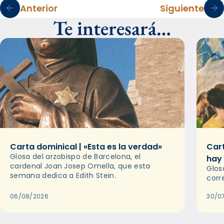
Anterior
Siguiente
Te interesará…
Carta dominical | «Esta es la verdad»
Cart
Glosa del arzobispo de Barcelona, el
hay
cardenal Joan Josep Omella, que esta
Glos
semana dedica a Edith Stein.
corr
06/08/2026
30/0