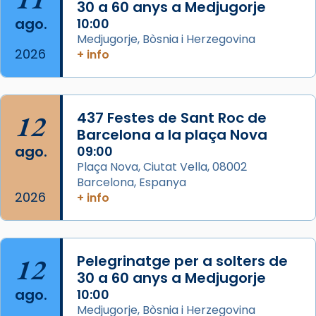
30 a 60 anys a Medjugorje
ago.
10:00
Arquebisbat de Barcelona
Medjugorje, Bòsnia i Herzegovina
2 weeks ago
2026
+ info
Memòria de les santes Juliana i
Semproniana, verges i màrtirs.
Acompanyant la història de sant Cugat, a
12
437 Festes de Sant Roc de
partir de l’Edat Mitjana sorgeix la tradició
Barcelona a la plaça Nova
que les santes Juliana (“relatiu a Júlia”) i
ago.
09:00
Semproniana (“relatiu a Semprònia =
Plaça Nova, Ciutat Vella, 08002
eterna”) són deixebles seves. I l’any 1667, el
Barcelona, Espanya
2026
frare Joan Gaspar Roig, afirma en una obra
+ info
que les santes són filles de l’antiga Iluro.
Mataró en reivindicarà les relíq
...
Ver más
12
Pelegrinatge per a solters de
Foto
30 a 60 anys a Medjugorje
ago.
10:00
View on Facebook
·
Share
Medjugorje, Bòsnia i Herzegovina