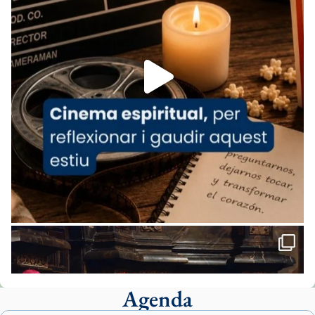
07/carmina-historia-depresion-papa-viaje-
espana-testimoni...
Foto
View on Facebook
·
Share
Arquebisbat de Barcelona
2 weeks ago
«Avui les santes Juliana i Semproniana ens
ajuden a alçar la mirada»
Mons. Sergi Gordo, bisbe de Tortosa, ha
presidit aquest 27 de juliol la missa de Les
Santes de Mataró.
🔗
tinyurl.com/cvu5jmbk
📸 J. Merino
Agenda
Foto