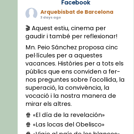
Facebook
Arquebisbat de Barcelona
3 days ago
🎬 Aquest estiu, cinema per
gaudir i també per reflexionar!
Mn. Peio Sánchez proposa cinc
pel·lícules per a aquestes
vacances. Històries per a tots els
públics que ens conviden a fer-
nos preguntes sobre l'acollida, la
superació, la convivència, la
vocació i la nostra manera de
mirar els altres.
🍿 «El día de la revelación»
🍿 «Las locas del Obelisco»
🍿 «Viaje al país de los blancos»