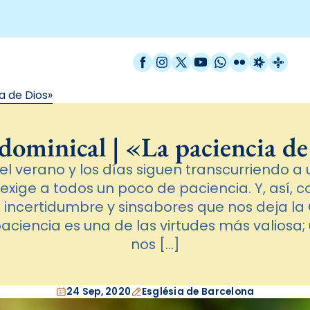
Facebook
Instagram
X / Twitter
YouTube
WhatsApp
Flickr
Radio Est
Catal
a de Dios»
dominical | «La paciencia d
l verano y los días siguen transcurriendo a u
 exige a todos un poco de paciencia. Y, así, 
incertidumbre y sinsabores que nos deja la 
ciencia es una de las virtudes más valiosa;
nos […]
24 Sep, 2020
Església de Barcelona