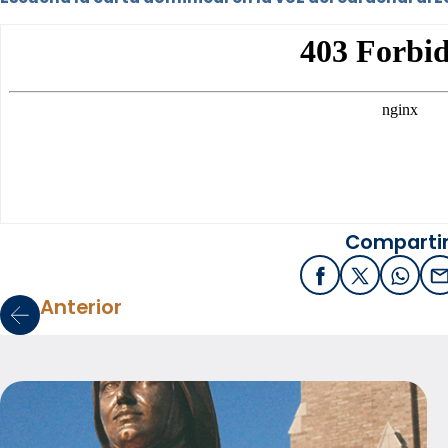
Compartir
Facebook
X / Twitter
What
E
Anterior