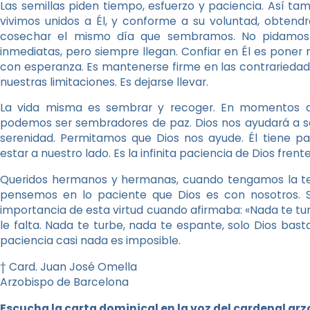
Las semillas piden tiempo, esfuerzo y paciencia. Así tam
vivimos unidos a Él, y conforme a su voluntad, obtend
cosechar el mismo día que sembramos. No pidamos 
inmediatas, pero siempre llegan. Confiar en Él es poner 
con esperanza. Es mantenerse firme en las contrariedades
nuestras limitaciones. Es dejarse llevar.
La vida misma es sembrar y recoger. En momentos difí
podemos ser sembradores de paz. Dios nos ayudará a se
serenidad. Permitamos que Dios nos ayude. Él tiene p
estar a nuestro lado. Es la infinita paciencia de Dios fren
Queridos hermanos y hermanas, cuando tengamos la ten
pensemos en lo paciente que Dios es con nosotros. 
importancia de esta virtud cuando afirmaba: «Nada te tur
le falta. Nada te turbe, nada te espante, solo Dios bast
paciencia casi nada es imposible.
† Card. Juan José Omella
Arzobispo de Barcelona
Escucha la carta dominical en la voz del cardenal ar