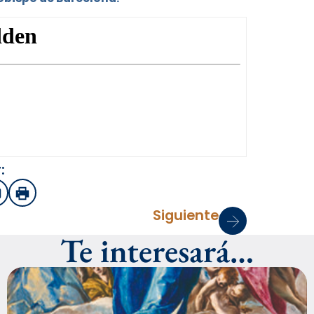
:
sApp
mail
Imprimir
Siguiente
Te interesará…