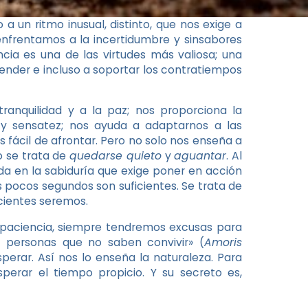
a un ritmo inusual, distinto, que nos exige a
 enfrentamos a la incertidumbre y sinsabores
cia es una de las virtudes más valiosa; una
ender e incluso a soportar los contratiempos
tranquilidad y a la paz; nos proporciona la
o y sensatez; nos ayuda a adaptarnos a las
fácil de afrontar. Pero no solo nos enseña a
o se trata de
quedarse quieto
y
aguantar
. Al
da en la sabiduría que exige poner en acción
 pocos segundos son suficientes. Se trata de
cientes seremos.
la paciencia, siempre tendremos excusas para
 personas que no saben convivir» (
Amoris
esperar. Así nos lo enseña la naturaleza. Para
perar el tiempo propicio. Y su secreto es,