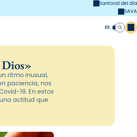
Santoral del día
SAVA
el
unya Cristiana
ES
M
Buscar
e Dios»
n ritmo inusual,
con paciencia, nos
Covid-19. En estos
 una actitud que