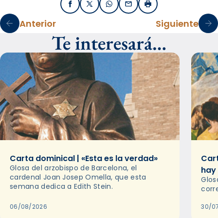
Facebook
X / Twitter
WhatsApp
Email
Imprimir
Anterior
Siguiente
Te interesará…
Carta dominical | «Esta es la verdad»
Cart
Glosa del arzobispo de Barcelona, el
hay
cardenal Joan Josep Omella, que esta
Glos
semana dedica a Edith Stein.
corr
06/08/2026
30/0