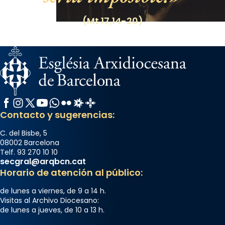
(Mt 17,14-20)
Facebook
Instagram
X / Twitter
YouTube
WhatsApp
Flickr
Radio Estel
Catalunya Cristiana
Contacto y sugerencias:
C. del Bisbe, 5
08002 Barcelona
Telf. 93 270 10 10
secgral@arqbcn.cat
Horario de atención al público:
de lunes a viernes, de 9 a 14 h.
Visitas al Archivo Diocesano:
de lunes a jueves, de 10 a 13 h.