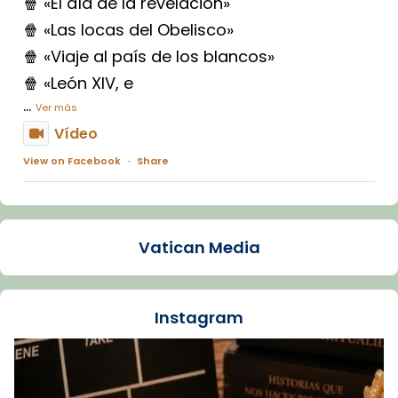
🍿 «El día de la revelación»
🍿 «Las locas del Obelisco»
🍿 «Viaje al país de los blancos»
🍿 «León XIV, e
...
Ver más
Vídeo
View on Facebook
·
Share
Arquebisbat de Barcelona
1 week ago
Vatican Media
La Carmina va patir depressió. Fa gairebé
dos mesos, a l'Estadi Lluís Companys, la
jove va fer arribar el seu testimoni al papa
Instagram
Lleó XIV.
Recupera l'entrevista comp
Vatican
tican News 👇
News