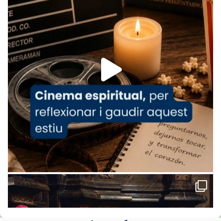
www.vaticannews.va/es/iglesia/news/2026-
07/carmina-historia-depresion-papa-viaje-
espana-testimoni...
Foto
View on Facebook
·
Share
Arquebisbat de Barcelona
2 weeks ago
«Avui les santes Juliana i Semproniana ens
ajuden a alçar la mirada»
Mons. Sergi Gordo, bisbe de Tortosa, ha
presidit aquest 27 de juliol la missa de Les
Santes de Mataró.
🔗
tinyurl.com/cvu5jmbk
📸 J. Merino