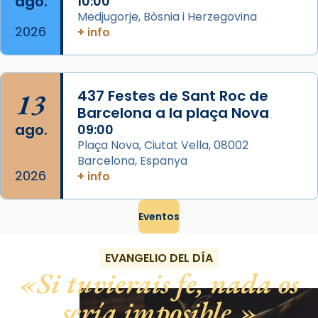
ago.
10:00
View on Facebook
·
Share
Medjugorje, Bòsnia i Herzegovina
2026
+ info
13
437 Festes de Sant Roc de
Barcelona a la plaça Nova
ago.
09:00
Plaça Nova, Ciutat Vella, 08002
Barcelona, Espanya
2026
+ info
Eventos
EVANGELIO DEL DÍA
Si tuvierais fe, nada os
sería imposible.