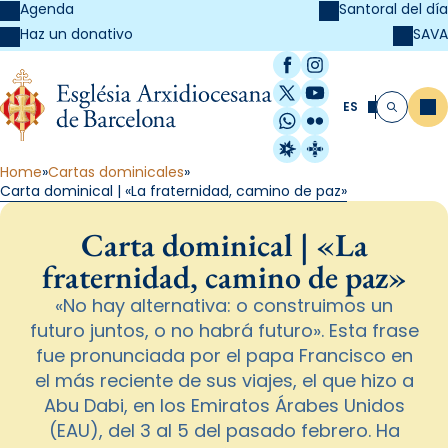
Agenda
Santoral del día
SAVA
Haz un donativo
Facebook
Instagram
X / Twitter
YouTube
ES
Me
Buscar
WhatsApp
Flickr
Radio Estel
Catalunya Cristi
Home
Cartas dominicales
Carta dominical | «La fraternidad, camino de paz»
Carta dominical | «La
fraternidad, camino de paz»
«No hay alternativa: o construimos un
futuro juntos, o no habrá futuro». Esta frase
fue pronunciada por el papa Francisco en
el más reciente de sus viajes, el que hizo a
Abu Dabi, en los Emiratos Árabes Unidos
(EAU), del 3 al 5 del pasado febrero. Ha