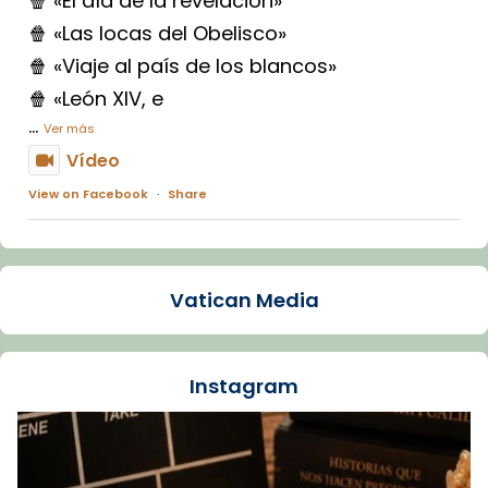
🍿 «El día de la revelación»
🍿 «Las locas del Obelisco»
🍿 «Viaje al país de los blancos»
🍿 «León XIV, e
...
Ver más
Vídeo
View on Facebook
·
Share
Arquebisbat de Barcelona
1 week ago
Vatican Media
La Carmina va patir depressió. Fa gairebé
dos mesos, a l'Estadi Lluís Companys, la
jove va fer arribar el seu testimoni al papa
Instagram
Lleó XIV.
Recupera l'entrevista comp
Vatican
tican News 👇
News