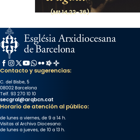
(Mt 14,22-36)
Facebook
Instagram
X / Twitter
YouTube
WhatsApp
Flickr
Radio Estel
Catalunya Cristiana
Contacto y sugerencias:
C. del Bisbe, 5
08002 Barcelona
Telf. 93 270 10 10
secgral@arqbcn.cat
Horario de atención al público:
de lunes a viernes, de 9 a 14 h.
Visitas al Archivo Diocesano:
de lunes a jueves, de 10 a 13 h.