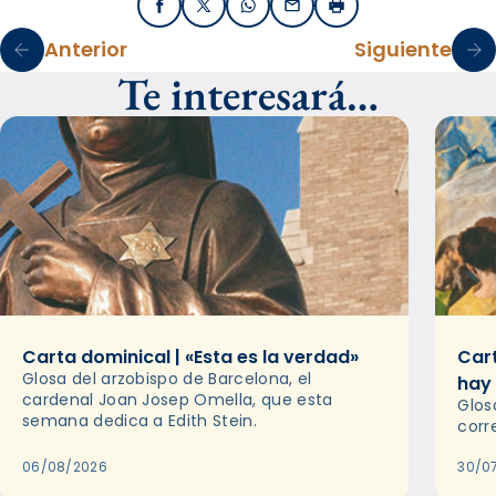
Facebook
X / Twitter
WhatsApp
Email
Imprimir
Anterior
Siguiente
Te interesará…
Carta dominical | «Esta es la verdad»
Cart
Glosa del arzobispo de Barcelona, el
hay
cardenal Joan Josep Omella, que esta
Glos
semana dedica a Edith Stein.
corr
06/08/2026
30/0