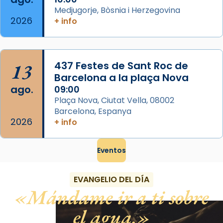
Medjugorje, Bòsnia i Herzegovina
2026
+ info
13
437 Festes de Sant Roc de
Barcelona a la plaça Nova
ago.
09:00
Plaça Nova, Ciutat Vella, 08002
Barcelona, Espanya
2026
+ info
Eventos
EVANGELIO DEL DÍA
Mándame ir a ti sobre
el agua.