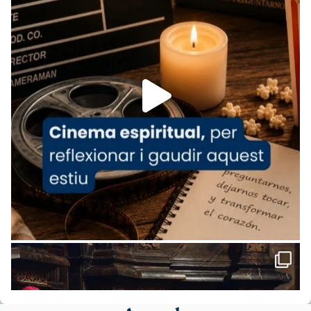
www.vaticannews.va/es/iglesia/news/2026-
07/carmina-historia-depresion-papa-viaje-
espana-testimoni...
Foto
View on Facebook
·
Share
Arquebisbat de Barcelona
2 weeks ago
«Avui les santes Juliana i Semproniana ens
ajuden a alçar la mirada»
Mons. Sergi Gordo, bisbe de Tortosa, ha
presidit aquest 27 de juliol la missa de Les
Santes de Mataró.
🔗
tinyurl.com/cvu5jmbk
📸 J. Merino
Foto