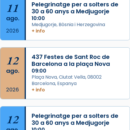
11
Pelegrinatge per a solters de
View on Facebook
·
Share
30 a 60 anys a Medjugorje
ago.
10:00
Arquebisbat de Barcelona
Medjugorje, Bòsnia i Herzegovina
2 weeks ago
2026
+ info
Memòria de les santes Juliana i
Semproniana, verges i màrtirs.
Acompanyant la història de sant Cugat, a
12
437 Festes de Sant Roc de
partir de l’Edat Mitjana sorgeix la tradició
Barcelona a la plaça Nova
que les santes Juliana (“relatiu a Júlia”) i
ago.
09:00
Semproniana (“relatiu a Semprònia =
Plaça Nova, Ciutat Vella, 08002
eterna”) són deixebles seves. I l’any 1667, el
Barcelona, Espanya
2026
frare Joan Gaspar Roig, afirma en una obra
+ info
que les santes són filles de l’antiga Iluro.
Mataró en reivindicarà les relíq
...
Ver más
12
Pelegrinatge per a solters de
Foto
30 a 60 anys a Medjugorje
ago.
10:00
View on Facebook
·
Share