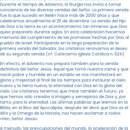
Durante el tiempo de Adviento, la liturgia nos invita a tomar
conciencia de las diversas venidas del Señor. La primera venida
fue la que sucedió en Belén hace más de 2000 años y que
celebramos anualmente el 25 de diciembre. La venida del Hijo
de Dios a la tierra es un acontecimiento tan inmenso que Dios
quiso prepararlo durante siglos. En esta celebración hacemos
memoria del cumplimiento de las promesas hechas por Dios al
pueblo de Israel. Participando en la larga preparación de la
primera venida del Salvador, los cristianos renovamos el deseo
de su segunda venida (cf. Catecismo Iglesia Católica n. 524).
En efecto, el Adviento nos prepara también para la venida
definitiva del Señor Jesús. Aquel que tomó nuestra carne y que
nació pobre y humilde en un establo se nos manifestará en
gloria y majestad al final de los tiempos para instaurar el cielo
nuevo y la tierra nueva, la eternidad con Dios en la gloria del
cielo. Los cristianos tenemos que mirar también el futuro, ya
que hemos sido creados a imagen y semejanza de Dios y, por
tanto, para la eternidad. Las últimas palabras que leemos en la
Biblia, en el libro del Apocalipsis, después de decir que Dios es el
Alfa y la Omega de la historia, nos hacen exclamar a todos:
«Ven, Señor Jesús».
A menudo, las preocupaciones del mundo, la aceleración de la