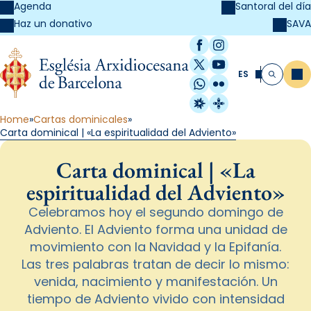
Agenda
Santoral del día
SAVA
Haz un donativo
Facebook
Instagram
X / Twitter
YouTube
ES
Me
Buscar
WhatsApp
Flickr
Radio Estel
Catalunya Cristi
Home
Cartas dominicales
Carta dominical | «La espiritualidad del Adviento»
Carta dominical | «La
espiritualidad del Adviento»
Celebramos hoy el segundo domingo de
Adviento. El Adviento forma una unidad de
movimiento con la Navidad y la Epifanía.
Las tres palabras tratan de decir lo mismo:
venida, nacimiento y manifestación. Un
tiempo de Adviento vivido con intensidad