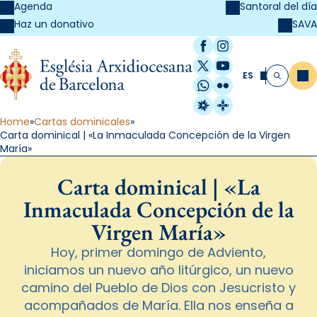
Agenda
Santoral del día
SAVA
Haz un donativo
Facebook
Instagram
X / Twitter
YouTube
ES
Me
Buscar
WhatsApp
Flickr
Radio Estel
Catalunya Cristi
Home
Cartas dominicales
Carta dominical | «La Inmaculada Concepción de la Virgen
María»
Carta dominical | «La
Inmaculada Concepción de la
Virgen María»
Hoy, primer domingo de Adviento,
iniciamos un nuevo año litúrgico, un nuevo
camino del Pueblo de Dios con Jesucristo y
acompañados de María. Ella nos enseña a