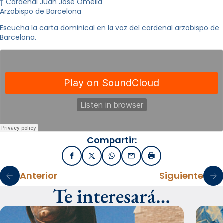
† Cardenal Juan José Omella
Arzobispo de Barcelona
Escucha la carta dominical en la voz del cardenal arzobispo de
Barcelona.
Compartir:
Facebook
X / Twitter
WhatsApp
Email
Imprimir
Anterior
Siguiente
Te interesará…