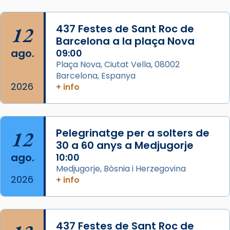
Semproniana, verges i màrtirs.
Acompanyant la història de sant Cugat, a
12
437 Festes de Sant Roc de
partir de l’Edat Mitjana sorgeix la tradició
Barcelona a la plaça Nova
que les santes Juliana (“relatiu a Júlia”) i
ago.
09:00
Semproniana (“relatiu a Semprònia =
Plaça Nova, Ciutat Vella, 08002
eterna”) són deixebles seves. I l’any 1667, el
Barcelona, Espanya
2026
frare Joan Gaspar Roig, afirma en una obra
+ info
que les santes són filles de l’antiga Iluro.
Mataró en reivindicarà les relíq
...
Ver más
12
Pelegrinatge per a solters de
Foto
30 a 60 anys a Medjugorje
ago.
10:00
View on Facebook
·
Share
Medjugorje, Bòsnia i Herzegovina
2026
+ info
437 Festes de Sant Roc de