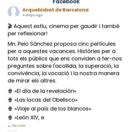
Facebook
Arquebisbat de Barcelona
4 days ago
🎬 Aquest estiu, cinema per gaudir i també
per reflexionar!
Mn. Peio Sánchez proposa cinc pel·lícules
per a aquestes vacances. Històries per a
tots els públics que ens conviden a fer-nos
preguntes sobre l'acollida, la superació, la
convivència, la vocació i la nostra manera
de mirar els altres.
🍿 «El día de la revelación»
🍿 «Las locas del Obelisco»
🍿 «Viaje al país de los blancos»
🍿 «León XIV, e
...
Ver más