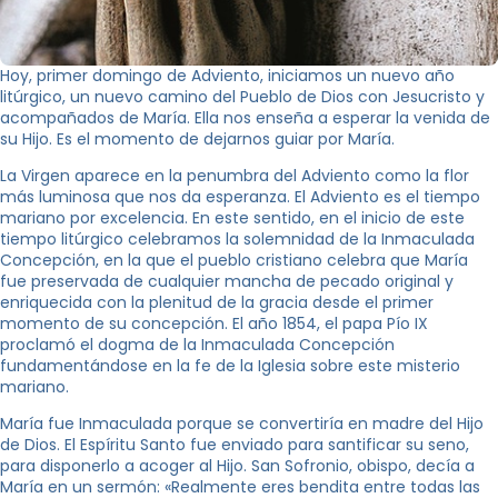
Hoy, primer domingo de Adviento, iniciamos un nuevo año
litúrgico, un nuevo camino del Pueblo de Dios con Jesucristo y
acompañados de María. Ella nos enseña a esperar la venida de
su Hijo. Es el momento de dejarnos guiar por María.
La Virgen aparece en la penumbra del Adviento como la flor
más luminosa que nos da esperanza. El Adviento es el tiempo
mariano por excelencia. En este sentido, en el inicio de este
tiempo litúrgico celebramos la solemnidad de la Inmaculada
Concepción, en la que el pueblo cristiano celebra que María
fue preservada de cualquier mancha de pecado original y
enriquecida con la plenitud de la gracia desde el primer
momento de su concepción. El año 1854, el papa Pío IX
proclamó el dogma de la Inmaculada Concepción
fundamentándose en la fe de la Iglesia sobre este misterio
mariano.
María fue Inmaculada porque se convertiría en madre del Hijo
de Dios. El Espíritu Santo fue enviado para santificar su seno,
para disponerlo a acoger al Hijo. San Sofronio, obispo, decía a
María en un sermón: «Realmente eres bendita entre todas las