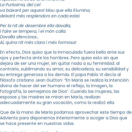
La Puríssima, del cel
va baixant per aquest blau que ella il·lumina,
deixant més resplendors en cada estel.
Per la nit de desembre ella davalla,
i l’aire se tempera, i el món calla.
Davalla silenciosa…
Ai, quina nit més clara i més formosa!
En efecto, Dios quiso que la Inmaculada fuera bella ante sus
ojos y perfecta ante los hombres. Pero quiso esto sin que
dejara de ser una mujer, sin quitar nada a su feminidad; al
contrario, sublimando su amor, su delicadeza, su sensibilidad y
su entrega generosa a los demás. El papa Pablo VI decía al
filósofo cristiano Jean Guitton: “En María se realiza la intención
divina de hacer del ser humano el reflejo, la imagen, la
fotografía, la semejanza de Dios”. Cuando las mujeres, las
esposas y las madres se miran en María, realizan
adecuadamente su gran vocación, como la realizó ella.
Que de la mano de María podamos aprovechar este tiempo de
Adviento para disponernos interiormente a acoger a Dios que
se hace presente en nuestras vidas.