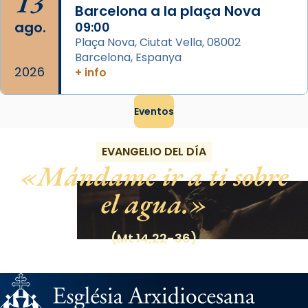
13
Barcelona a la plaça Nova
ago.
09:00
Plaça Nova, Ciutat Vella, 08002
Barcelona, Espanya
2026
+ info
Eventos
EVANGELIO DEL DÍA
Mándame ir a ti sobre
el agua.
(Mt 14,22-36)