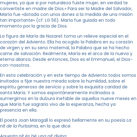
mujeres, ya que si por naturaleza fuiste mujer, en verdad te
convertiste en madre de Dios.» Para ser la Madre del Salvador,
María fue «dotada con unos dones a la medida de una misión
tan importante» (cf. LG 56). María fue guiada en todo
momento por la gracia de Dios.
La figura de María de Nazaret toma un relieve especial en el
corazón del Adviento. Ella ha acogido la Palabra en su corazón
de virgen y en su seno maternal, la Palabra que se ha hecho
carne de salvación. Realmente, María es el arca de la nueva y
eterna alianza. Desde entonces, Dios es el Emmanuel, el Dios-
con-nosotros.
En esta celebración y en este tiempo de Adviento todos somos
invitados a fijar nuestra mirada sobre la humildad, sobre el
espíritu generoso de servicio y sobre la exquisita caridad de
santa María. Y somos espontáneamente inclinados a
sumergirnos en la dulzura inefable de aquellos nueve meses en
que María fue sagrario vivo de la esperanza, hecha ya
presencia en ella.
El poeta Joan Maragall lo expresó bellamente en su poesía
La
nit de la Puríssima
, en la que dice:
Aquesta nit és bé una nit divina.