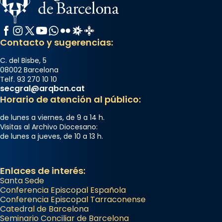
Facebook
Instagram
X / Twitter
YouTube
WhatsApp
Flickr
Radio Estel
Catalunya Cristiana
Contacto y sugerencias:
C. del Bisbe, 5
08002 Barcelona
Telf. 93 270 10 10
secgral@arqbcn.cat
Horario de atención al público:
de lunes a viernes, de 9 a 14 h.
Visitas al Archivo Diocesano:
de lunes a jueves, de 10 a 13 h.
Enlaces de interés:
Santa Sede
Conferencia Episcopal Española
Conferencia Episcopal Tarraconense
Catedral de Barcelona
Seminario Conciliar de Barcelona