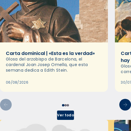
Carta dominical | «Esta es la verdad»
Cart
Glosa del arzobispo de Barcelona, el
hay
cardenal Joan Josep Omella, que esta
Glos
semana dedica a Edith Stein.
corr
06/08/2026
30/0
Ver todo