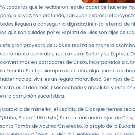
“A todos los que le recibieron les dio poder de hacerse hij
pero, a la vez, tan profunda, san Juan expresa el proyec
todos lleguen a conseguir la dignidad infinita, eterna, de 
los que son guiados por el Espíritu de Dios son hijos de Dio
Este gran proyecto de Dios se realiza de manera asombro
sacramento admirable recibimos al Señor y su Espíritu. 
convertimos en portadores de Cristo, incorporados a Crist
su Espíritu. Ser hijo siempre es un don, algo que se recib
haber nacido, vivir, es un regalo maravilloso. Ser hijos de 
Cristo, es el don más insospechado y absoluto; y este
en 
en la comunión eucarística.
¡Maravilla de misterio!, el Espíritu de Dios que hemos rec
“¡Abba, Padre!” (
Rm
8,15) Somos realmente hijos de Dios, y
santo Tomás de Aquino: “En efecto, lo propio de la Eucari
la divinización” (Sent. IV, dist. 12).
Habiendo, pues, recibid