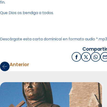
fin.
Que Dios os bendiga a todos.
Descárgate esta carta dominical en formato audio *.mp
Compartir
Facebook
X / Twitter
What
E
Anterior