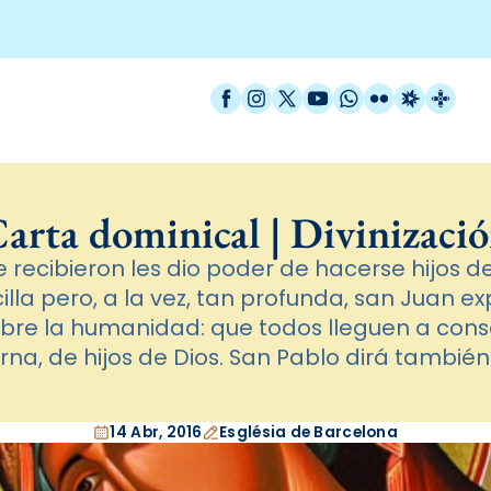
Facebook
Instagram
X / Twitter
YouTube
WhatsApp
Flickr
Radio Est
Catal
arta dominical | Divinizaci
e recibieron les dio poder de hacerse hijos de 
lla pero, a la vez, tan profunda, san Juan ex
bre la humanidad: que todos lleguen a cons
terna, de hijos de Dios. San Pablo dirá también
14 Abr, 2016
Església de Barcelona