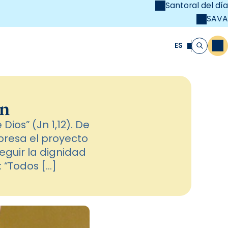
Santoral del día
SAVA
el
unya Cristiana
ES
M
Buscar
ón
Dios” (Jn 1,12). De
presa el proyecto
eguir la dignidad
: “Todos […]