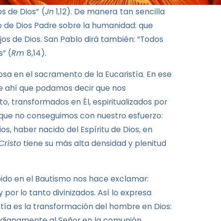
os de Dios”
(
Jn
1,12). De manera
tan
sencilla
to de Dios Padre sobre la humanidad: que
hijos de Dios. San Pablo dirá también: “Todos
s” (
Rm
8,14).
sa en el sacramento de la Eucaristía. En ese
De ahí que podamos decir que nos
o, transformados en Él, espiritualizados por
e, que no conseguimos con nuestro esfuerzo:
Dios, haber nacido del Espíritu de Dios, en
Cristo
tiene su más alta densidad y plenitud
ibido en el Bautismo nos hace exclamar:
 por lo tanto divinizados. Así lo expresa
stía es la transformación del hombre en Dios:
o dignamente al Señor en la comunión