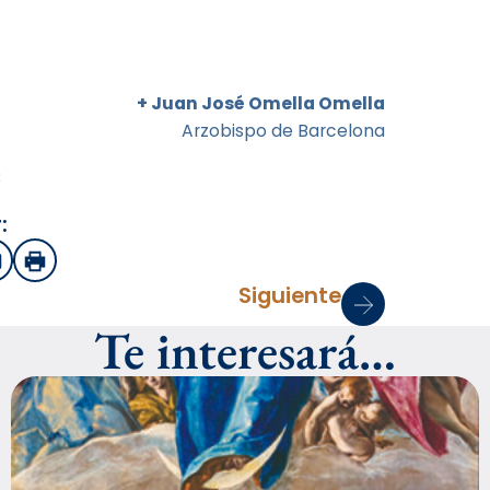
+ Juan José Omella Omella
Arzobispo de Barcelona
3
:
sApp
mail
Imprimir
Siguiente
Te interesará…