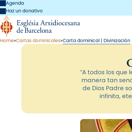
Agenda
Haz un donativo
Home
Cartas dominicales
Carta dominical | Divinización
C
“A todos los que l
manera tan senci
de Dios Padre so
infinita, e