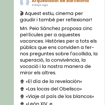
Arquebisbat de Barcelona
4 days ago
🎬 Aquest estiu, cinema per
gaudir i també per reflexionar!
Mn. Peio Sánchez proposa cinc
pel·lícules per a aquestes
vacances. Històries per a tots els
públics que ens conviden a fer-
nos preguntes sobre l'acollida, la
superació, la convivència, la
vocació i la nostra manera de
mirar els altres.
🍿 «El día de la revelación»
🍿 «Las locas del Obelisco»
🍿 «Viaje al país de los blancos»
🍿 «León XIV, e