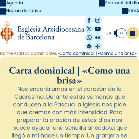
Agenda
Santoral del día
SAVA
Haz un donativo
Facebook
Instagram
X / Twitter
YouTube
ES
Me
Buscar
WhatsApp
Flickr
Radio Estel
Catalunya Cristi
Home
Cartas dominicales
Carta dominical | «Como una brisa»
Carta dominical | «Como una
brisa»
Nos encontramos en el corazón de la
Cuaresma. Durante estas semanas que
conducen a la Pascua la Iglesia nos pide
que oremos con más intensidad. Para
preparar la oración de estos días nos
puede ayudar una sencilla anécdota que
llegó a mí hace un tiempo. Un granjero se