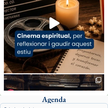
espana-testimoni...
Foto
View on Facebook
·
Share
Arquebisbat de Barcelona
2 weeks ago
«Avui les santes Juliana i Semproniana ens
ajuden a alçar la mirada»
Mons. Sergi Gordo, bisbe de Tortosa, ha
presidit aquest 27 de juliol la missa de Les
Santes de Mataró.
🔗
tinyurl.com/cvu5jmbk
📸 J. Merino
Agenda
Foto
View on Facebook
·
Share