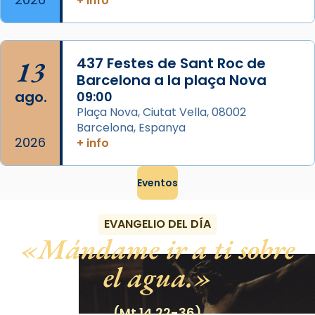
+ info
13
437 Festes de Sant Roc de
Barcelona a la plaça Nova
ago.
09:00
Plaça Nova, Ciutat Vella, 08002
Barcelona, Espanya
2026
+ info
Eventos
EVANGELIO DEL DÍA
Mándame ir a ti sobre
el agua.
(Mt 14,22-36)