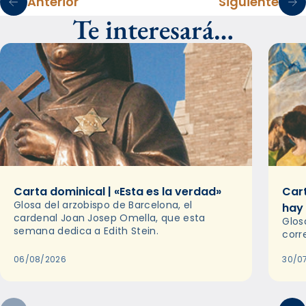
Anterior
Siguiente
Te interesará…
Carta dominical | «Esta es la verdad»
Cart
Glosa del arzobispo de Barcelona, el
hay
cardenal Joan Josep Omella, que esta
Glos
semana dedica a Edith Stein.
corr
06/08/2026
30/0