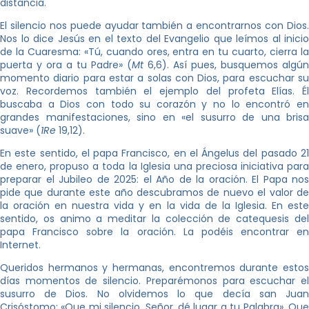
distancia.
El silencio nos puede ayudar también a encontrarnos con Dios.
Nos lo dice Jesús en el texto del Evangelio que leímos al inicio
de la Cuaresma: «Tú, cuando ores, entra en tu cuarto, cierra la
puerta y ora a tu Padre» (
Mt
6,6). Así pues, busquemos algún
momento diario para estar a solas con Dios, para escuchar su
voz. Recordemos también el ejemplo del profeta Elías. Él
buscaba a Dios con todo su corazón y no lo encontró en
grandes manifestaciones, sino en «el susurro de una brisa
suave» (
1Re
19,12).
En este sentido, el papa Francisco, en el Ángelus del pasado 21
de enero, propuso a toda la Iglesia una preciosa iniciativa para
preparar el Jubileo de 2025: el Año de la oración. El Papa nos
pide que durante este año descubramos de nuevo el valor de
la oración en nuestra vida y en la vida de la Iglesia. En este
sentido, os animo a meditar la colección de catequesis del
papa Francisco sobre la oración. La podéis encontrar en
Internet.
Queridos hermanos y hermanas, encontremos durante estos
días momentos de silencio. Preparémonos para escuchar el
susurro de Dios. No olvidemos lo que decía san Juan
Crisóstomo: «Que mi silencio, Señor, dé lugar a tu Palabra». Que