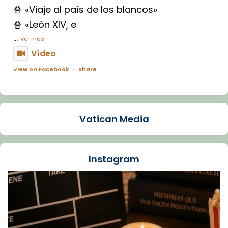
🍿 «Viaje al país de los blancos»
🍿 «León XIV, e
...
Ver más
Vídeo
View on Facebook
·
Share
Arquebisbat de Barcelona
1 week ago
Vatican Media
La Carmina va patir depressió. Fa gairebé
dos mesos, a l'Estadi Lluís Companys, la
jove va fer arribar el seu testimoni al papa
Instagram
Lleó XIV.
Recupera l'entrevista comp
Vatican
tican News 👇
News
www.vaticannews.va/es/iglesia/news/2026-
07/carmina-historia-depresion-papa-viaje-