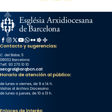
Facebook
Instagram
X / Twitter
YouTube
WhatsApp
Flickr
Radio Estel
Catalunya Cristiana
Contacto y sugerencias:
C. del Bisbe, 5
08002 Barcelona
Telf. 93 270 10 10
secgral@arqbcn.cat
Horario de atención al público:
de lunes a viernes, de 9 a 14 h.
Visitas al Archivo Diocesano:
de lunes a jueves, de 10 a 13 h.
Enlaces de interés: