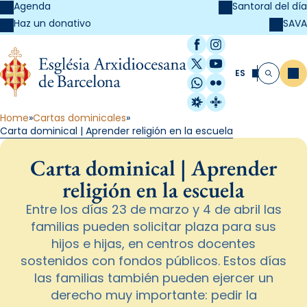
Agenda
Santoral del día
SAVA
Haz un donativo
Facebook
Instagram
X / Twitter
YouTube
ES
Me
Buscar
WhatsApp
Flickr
Radio Estel
Catalunya Cristi
Home
Cartas dominicales
Carta dominical | Aprender religión en la escuela
Carta dominical | Aprender
religión en la escuela
Entre los días 23 de marzo y 4 de abril las
familias pueden solicitar plaza para sus
hijos e hijas, en centros docentes
sostenidos con fondos públicos. Estos días
las familias también pueden ejercer un
derecho muy importante: pedir la