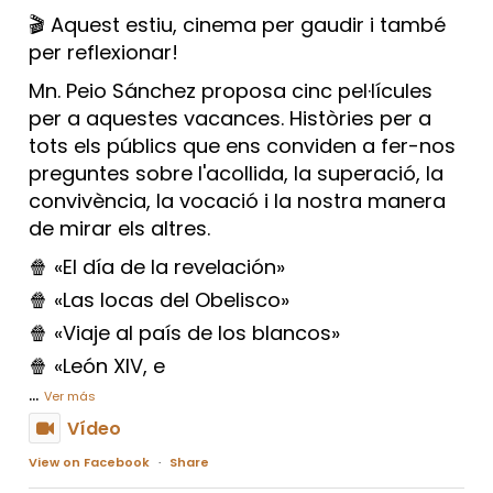
🎬 Aquest estiu, cinema per gaudir i també
per reflexionar!
Mn. Peio Sánchez proposa cinc pel·lícules
per a aquestes vacances. Històries per a
tots els públics que ens conviden a fer-nos
preguntes sobre l'acollida, la superació, la
convivència, la vocació i la nostra manera
de mirar els altres.
🍿 «El día de la revelación»
🍿 «Las locas del Obelisco»
🍿 «Viaje al país de los blancos»
🍿 «León XIV, e
...
Ver más
Vídeo
View on Facebook
·
Share