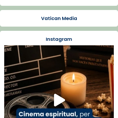
Arquebisbat de Barcelona
1 week ago
Vatican Media
La Carmina va patir depressió. Fa gairebé
dos mesos, a l'Estadi Lluís Companys, la
jove va fer arribar el seu testimoni al papa
Instagram
Lleó XIV.
Recupera l'entrevista comp
Vatican
tican News 👇
News
www.vaticannews.va/es/iglesia/news/2026-
07/carmina-historia-depresion-papa-viaje-
espana-testimoni...
Foto
View on Facebook
·
Share
Arquebisbat de Barcelona
2 weeks ago