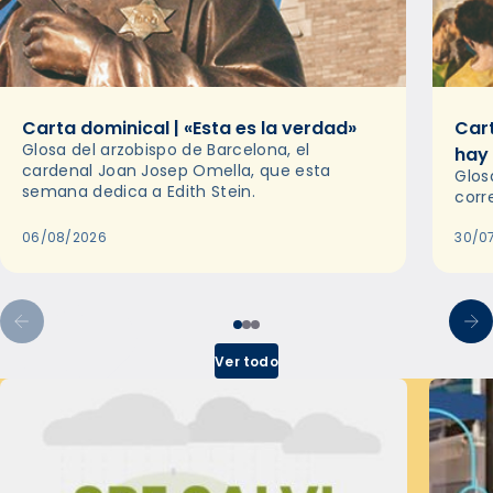
Carta dominical | «Esta es la verdad»
Cart
Glosa del arzobispo de Barcelona, el
hay
cardenal Joan Josep Omella, que esta
Glos
semana dedica a Edith Stein.
corr
06/08/2026
30/0
Ver todo