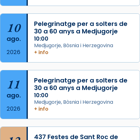
del Sant Pare Lleó XIV a Barcelona, i als
col·laboradors, a la Catedral de Barcelona.
10
Pelegrinatge per a solters de
L’arquebisbe de Barcelona, el cardenal Joan
30 a 60 anys a Medjugorje
Josep Omella, ha presidit la missa i l’ha
ago.
10:00
concelebrat el bisbe auxiliar de Barcelona,
Medjugorje, Bòsnia i Herzegovina
Mons. David Abadías.
2026
+ info
📸 Dr. G. Simón
Foto
11
Pelegrinatge per a solters de
View on Facebook
·
Share
30 a 60 anys a Medjugorje
ago.
10:00
Arquebisbat de Barcelona
Medjugorje, Bòsnia i Herzegovina
2 weeks ago
2026
+ info
Memòria de les santes Juliana i
Semproniana, verges i màrtirs.
Acompanyant la història de sant Cugat, a
437 Festes de Sant Roc de