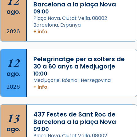
12
partir de l’Edat Mitjana sorgeix la tradició
Barcelona a la plaça Nova
que les santes Juliana (“relatiu a Júlia”) i
ago.
09:00
Semproniana (“relatiu a Semprònia =
Plaça Nova, Ciutat Vella, 08002
eterna”) són deixebles seves. I l’any 1667, el
Barcelona, Espanya
2026
frare Joan Gaspar Roig, afirma en una obra
+ info
que les santes són filles de l’antiga Iluro.
Mataró en reivindicarà les relíq
...
Ver más
12
Pelegrinatge per a solters de
Foto
30 a 60 anys a Medjugorje
ago.
10:00
View on Facebook
·
Share
Medjugorje, Bòsnia i Herzegovina
2026
+ info
13
437 Festes de Sant Roc de
Barcelona a la plaça Nova
ago.
09:00
Plaça Nova, Ciutat Vella, 08002