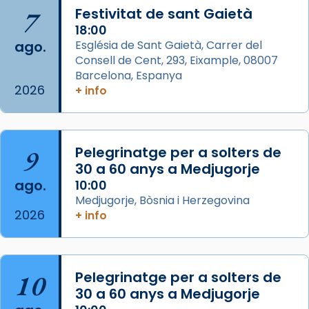
Arquebisbat de Barcelona
is at Catedral
7
Festivitat de sant Gaietà
de Barcelona.
2 weeks ago
18:00
ago.
Església de Sant Gaietà, Carrer del
Aquest dilluns, 27 de juliol, ha tingut lloc la
Consell de Cent, 293, Eixample, 08007
missa d’acció de gràcies en agraïment al
Barcelona, Espanya
comitè organitzador de la visita apostòlica
2026
+ info
del Sant Pare Lleó XIV a Barcelona, i als
col·laboradors, a la Catedral de Barcelona.
L’arquebisbe de Barcelona, el cardenal Joan
9
Pelegrinatge per a solters de
Josep Omella, ha presidit la missa i l’ha
30 a 60 anys a Medjugorje
concelebrat el bisbe auxiliar de Barcelona,
ago.
10:00
Mons. David Abadías.
Medjugorje, Bòsnia i Herzegovina
2026
+ info
📸 Dr. G. Simón
Foto
View on Facebook
·
Share
10
Pelegrinatge per a solters de
30 a 60 anys a Medjugorje
Arquebisbat de Barcelona