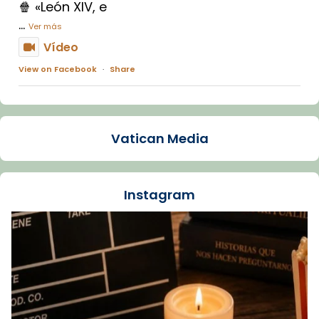
🍿 «León XIV, e
...
Ver más
Vídeo
View on Facebook
·
Share
Arquebisbat de Barcelona
1 week ago
Vatican Media
La Carmina va patir depressió. Fa gairebé
dos mesos, a l'Estadi Lluís Companys, la
jove va fer arribar el seu testimoni al papa
Instagram
Lleó XIV.
Recupera l'entrevista comp
Vatican
tican News 👇
News
www.vaticannews.va/es/iglesia/news/2026-
07/carmina-historia-depresion-papa-viaje-
espana-testimoni...