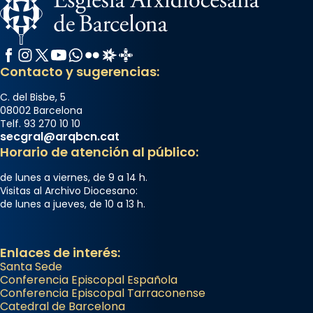
Facebook
Instagram
X / Twitter
YouTube
WhatsApp
Flickr
Radio Estel
Catalunya Cristiana
Contacto y sugerencias:
C. del Bisbe, 5
08002 Barcelona
Telf. 93 270 10 10
secgral@arqbcn.cat
Horario de atención al público:
de lunes a viernes, de 9 a 14 h.
Visitas al Archivo Diocesano:
de lunes a jueves, de 10 a 13 h.
Enlaces de interés:
Santa Sede
Conferencia Episcopal Española
Conferencia Episcopal Tarraconense
Catedral de Barcelona