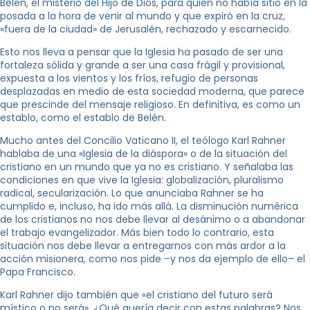
Belén, el misterio del Hijo de Dios, para quien no había sitio en la
posada a la hora de venir al mundo y que expiró en la cruz,
«fuera de la ciudad» de Jerusalén, rechazado y escarnecido.
Esto nos lleva a pensar que la Iglesia ha pasado de ser una
fortaleza sólida y grande a ser una casa frágil y provisional,
expuesta a los vientos y los fríos, refugio de personas
desplazadas en medio de esta sociedad moderna, que parece
que prescinde del mensaje religioso. En definitiva, es como un
establo, como el establo de Belén.
Mucho antes del Concilio Vaticano II, el teólogo Karl Rahner
hablaba de una «Iglesia de la diáspora» o de la situación del
cristiano en un mundo que ya no es cristiano. Y señalaba las
condiciones en que vive la Iglesia: globalización, pluralismo
radical, secularización. Lo que anunciaba Rahner se ha
cumplido e, incluso, ha ido más allá. La disminución numérica
de los cristianos no nos debe llevar al desánimo o a abandonar
el trabajo evangelizador. Más bien todo lo contrario, esta
situación nos debe llevar a entregarnos con más ardor a la
acción misionera, como nos pide –y nos da ejemplo de ello– el
Papa Francisco.
Karl Rahner dijo también que «el cristiano del futuro será
místico o no será». ¿Qué quería decir con estas palabras? Nos