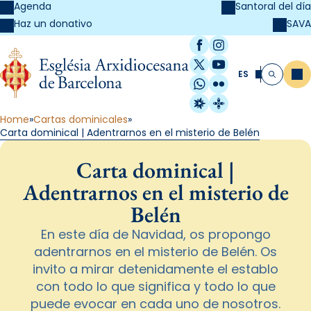
Agenda
Santoral del día
SAVA
Haz un donativo
Facebook
Instagram
X / Twitter
YouTube
ES
Me
Buscar
WhatsApp
Flickr
Radio Estel
Catalunya Cristi
Home
Cartas dominicales
Carta dominical | Adentrarnos en el misterio de Belén
Carta dominical |
Adentrarnos en el misterio de
Belén
En este día de Navidad, os propongo
adentrarnos en el misterio de Belén. Os
invito a mirar detenidamente el establo
con todo lo que significa y todo lo que
puede evocar en cada uno de nosotros.