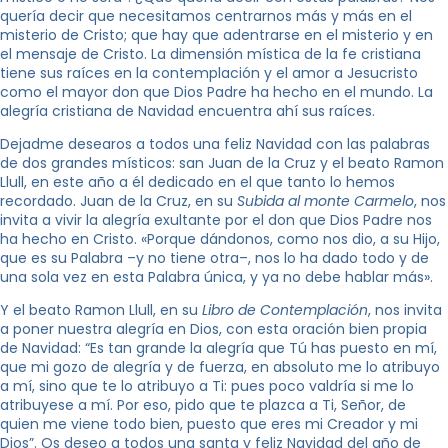
quería decir que necesitamos centrarnos más y más en el
misterio de Cristo; que hay que adentrarse en el misterio y en
el mensaje de Cristo. La dimensión mística de la fe cristiana
tiene sus raíces en la contemplación y el amor a Jesucristo
como el mayor don que Dios Padre ha hecho en el mundo. La
alegría cristiana de Navidad encuentra ahí sus raíces.
Dejadme desearos a todos una feliz Navidad con las palabras
de dos grandes místicos: san Juan de la Cruz y el beato Ramon
Llull, en este año a él dedicado en el que tanto lo hemos
recordado. Juan de la Cruz, en su
Subida al monte Carmelo
, nos
invita a vivir la alegría exultante por el don que Dios Padre nos
ha hecho en Cristo. «Porque dándonos, como nos dio, a su Hijo,
que es su Palabra –y no tiene otra–, nos lo ha dado todo y de
una sola vez en esta Palabra única, y ya no debe hablar más».
Y el beato Ramon Llull, en su
Libro de Contemplación
, nos invita
a poner nuestra alegría en Dios, con esta oración bien propia
de Navidad: “Es tan grande la alegría que Tú has puesto en mí,
que mi gozo de alegría y de fuerza, en absoluto me lo atribuyo
a mí, sino que te lo atribuyo a Ti: pues poco valdría si me lo
atribuyese a mí. Por eso, pido que te plazca a Ti, Señor, de
quien me viene todo bien, puesto que eres mi Creador y mi
Dios”. Os deseo a todos una santa y feliz Navidad del año de