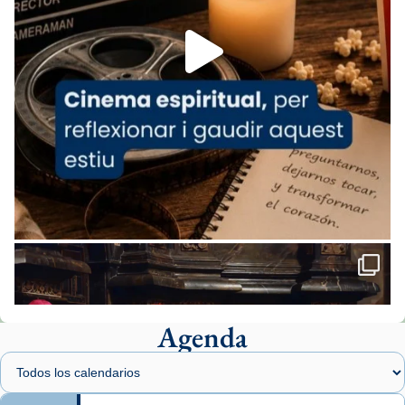
Foto
View on Facebook
·
Share
Arquebisbat de Barcelona
1 week ago
«Avui les santes Juliana i Semproniana ens
ajuden a alçar la mirada»
Mons. Sergi Gordo, bisbe de Tortosa, ha
presidit aquest 27 de juliol la missa de Les
Santes de Mataró.
🔗
tinyurl.com/cvu5jmbk
📸 J. Merino
Agenda
Foto
View on Facebook
·
Share