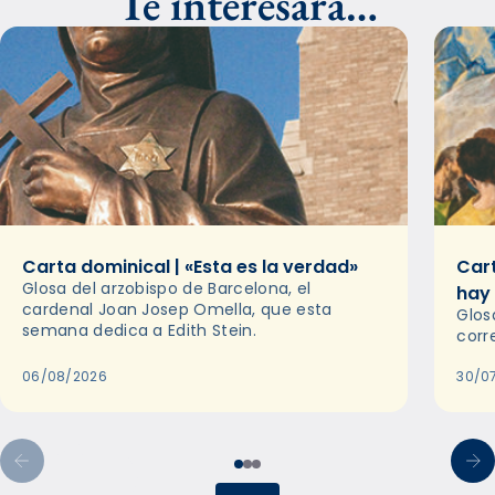
Te interesará…
Carta dominical | «Esta es la verdad»
Cart
Glosa del arzobispo de Barcelona, el
hay
cardenal Joan Josep Omella, que esta
Glos
semana dedica a Edith Stein.
corr
06/08/2026
30/0