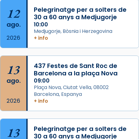
partir de l’Edat Mitjana sorgeix la tradició
12
Pelegrinatge per a solters de
que les santes Juliana (“relatiu a Júlia”) i
30 a 60 anys a Medjugorje
Semproniana (“relatiu a Semprònia =
ago.
10:00
eterna”) són deixebles seves. I l’any 1667, el
Medjugorje, Bòsnia i Herzegovina
2026
frare Joan Gaspar Roig, afirma en una obra
+ info
que les santes són filles de l’antiga Iluro.
Mataró en reivindicarà les relíq
...
Ver más
13
437 Festes de Sant Roc de
Foto
Barcelona a la plaça Nova
ago.
09:00
View on Facebook
·
Share
Plaça Nova, Ciutat Vella, 08002
Barcelona, Espanya
2026
+ info
13
Pelegrinatge per a solters de
30 a 60 anys a Medjugorje