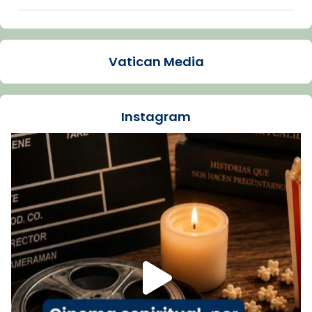
Arquebisbat de Barcelona
2 weeks ago
Vatican Media
La Carmina va patir depressió. Fa gairebé
dos mesos, a l'Estadi Lluís Companys, la
jove va fer arribar el seu testimoni al papa
Instagram
Lleó XIV.
Recupera l'entrevista comp
Vatican
tican News 👇
News
www.vaticannews.va/es/iglesia/news/2026-
07/carmina-historia-depresion-papa-viaje-
espana-testimoni...
Foto
View on Facebook
·
Share
Arquebisbat de Barcelona