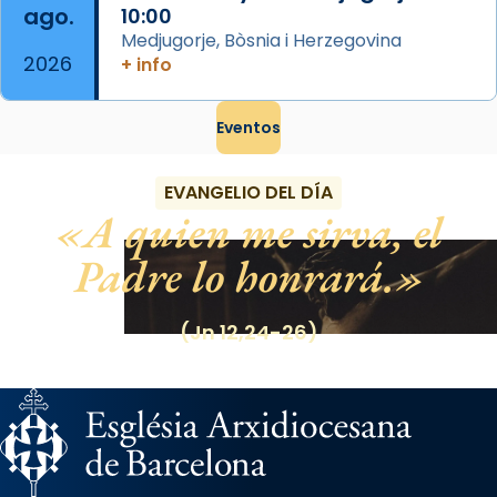
ago.
10:00
Medjugorje, Bòsnia i Herzegovina
2026
+ info
Eventos
EVANGELIO DEL DÍA
A quien me sirva, el
Padre lo honrará.
(Jn 12,24-26)