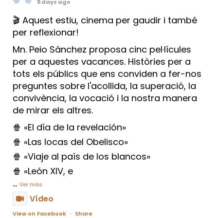
5 days ago
🎬 Aquest estiu, cinema per gaudir i també
per reflexionar!
Mn. Peio Sánchez proposa cinc pel·lícules
per a aquestes vacances. Històries per a
tots els públics que ens conviden a fer-nos
preguntes sobre l'acollida, la superació, la
convivència, la vocació i la nostra manera
de mirar els altres.
🍿 «El día de la revelación»
🍿 «Las locas del Obelisco»
🍿 «Viaje al país de los blancos»
🍿 «León XIV, e
...
Ver más
Vídeo
View on Facebook
·
Share