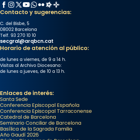
Facebook
Instagram
X / Twitter
YouTube
WhatsApp
Flickr
Radio Estel
Catalunya Cristiana
Contacto y sugerencias:
C. del Bisbe, 5
08002 Barcelona
Telf. 93 270 10 10
secgral@arqbcn.cat
Horario de atención al público:
de lunes a viernes, de 9 a 14 h.
Visitas al Archivo Diocesano:
de lunes a jueves, de 10 a 13 h.
Enlaces de interés:
Santa Sede
Conferencia Episcopal Española
Conferencia Episcopal Tarraconense
Catedral de Barcelona
Seminario Conciliar de Barcelona
Basílica de la Sagrada Familia
Año Gaudí 2026