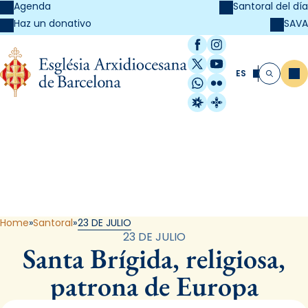
Agenda
Santoral del día
SAVA
Haz un donativo
Facebook
Instagram
X / Twitter
YouTube
ES
Me
Buscar
WhatsApp
Flickr
Radio Estel
Catalunya Cristi
Santoral
Home
Santoral
23 DE JULIO
23 DE JULIO
Santa Brígida, religiosa,
patrona de Europa