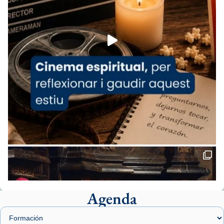
espana-testimoni...
Foto
View on Facebook
·
Share
Arquebisbat de Barcelona
2 weeks ago
«Avui les santes Juliana i Semproniana ens
ajuden a alçar la mirada»
Mons. Sergi Gordo, bisbe de Tortosa, ha
presidit aquest 27 de juliol la missa de Les
Santes de Mataró.
🔗
tinyurl.com/cvu5jmbk
📸 J. Merino
Agenda
Foto
View on Facebook
·
Share