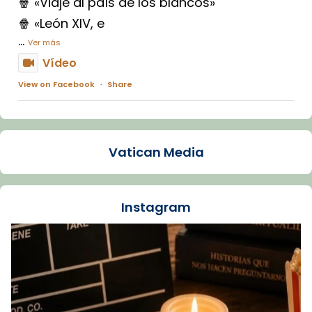
🍿 «Viaje al país de los blancos»
🍿 «León XIV, e
...
Ver más
Vídeo
View on Facebook
·
Share
Arquebisbat de Barcelona
1 week ago
Vatican Media
La Carmina va patir depressió. Fa gairebé
dos mesos, a l'Estadi Lluís Companys, la
jove va fer arribar el seu testimoni al papa
Instagram
Lleó XIV.
Recupera l'entrevista comp
Vatican
tican News 👇
News
www.vaticannews.va/es/iglesia/news/2026-
07/carmina-historia-depresion-papa-viaje-