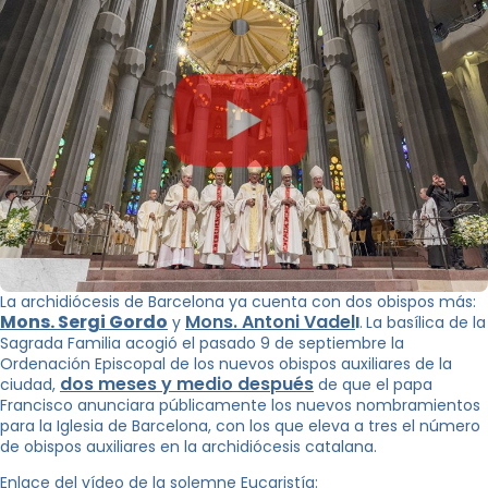
La archidiócesis de Barcelona ya cuenta con dos obispos más:
Mons. Sergi Gordo
Mons. Antoni Vadel
y
l
.
La basílica de la
Sagrada Familia acogió el pasado 9 de septiembre la
Ordenación Episcopal de los nuevos obispos auxiliares de la
dos meses y medio despué
s
ciudad,
de que el papa
Francisco anunciara públicamente los nuevos nombramientos
para la Iglesia de Barcelona, con los que eleva a tres el número
de obispos auxiliares en la archidiócesis catalana.
Enlace del vídeo de la solemne Eucaristía: