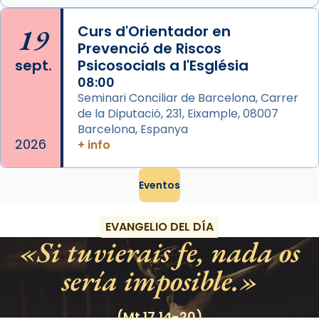
Arquebisbat de Barcelona
is at Catedral
19
Curs d'Orientador en
de Barcelona.
Prevenció de Riscos
2 weeks ago
sept.
Psicosocials a l'Església
Aquest dilluns, 27 de juliol, ha tingut lloc la
08:00
missa d’acció de gràcies en agraïment al
Seminari Conciliar de Barcelona, Carrer
comitè organitzador de la visita apostòlica
de la Diputació, 231, Eixample, 08007
del Sant Pare Lleó XIV a Barcelona, i als
Barcelona, Espanya
col·laboradors, a la Catedral de Barcelona.
2026
+ info
L’arquebisbe de Barcelona, el cardenal Joan
Josep Omella, ha presidit la missa i l’ha
Eventos
concelebrat el bisbe auxiliar de Barcelona,
Mons. David Abadías.
EVANGELIO DEL DÍA
Si tuvierais fe, nada os
📸 Dr. G. Simón
Foto
sería imposible.
View on Facebook
·
Share
(Mt 17,14-20)