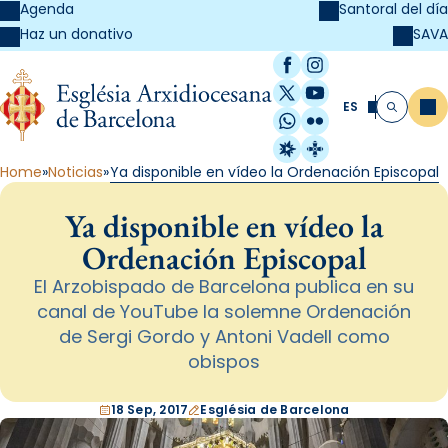
Agenda
Santoral del día
SAVA
Haz un donativo
Facebook
Instagram
X / Twitter
YouTube
ES
Me
Buscar
WhatsApp
Flickr
Radio Estel
Catalunya Cristi
Home
Noticias
Ya disponible en vídeo la Ordenación Episcopal
Ya disponible en vídeo la
Ordenación Episcopal
El Arzobispado de Barcelona publica en su
canal de YouTube la solemne Ordenación
de Sergi Gordo y Antoni Vadell como
obispos
18 Sep, 2017
Església de Barcelona