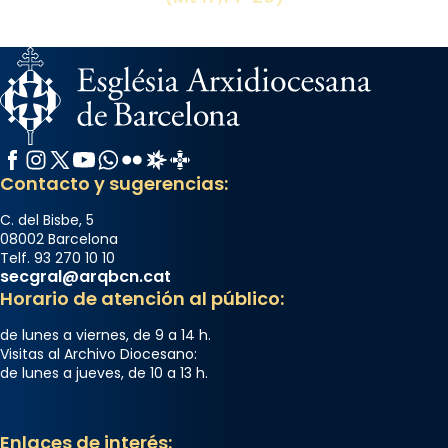
Arquebisbat de Barcelona
2 weeks ago
Memòria de les santes Juliana i
Semproniana, verges i màrtirs.
Acompanyant la història de sant Cugat, a
partir de l’Edat Mitjana sorgeix la tradició
Facebook
Instagram
X / Twitter
YouTube
WhatsApp
Flickr
Radio Estel
Catalunya Cristiana
que les santes Juliana (“relatiu a Júlia”) i
Contacto y sugerencias:
Semproniana (“relatiu a Semprònia =
C. del Bisbe, 5
eterna”) són deixebles seves. I l’any 1667, el
08002 Barcelona
frare Joan Gaspar Roig, afirma en una obra
Telf. 93 270 10 10
secgral@arqbcn.cat
que les santes són filles de l’antiga Iluro.
Horario de atención al público:
Mataró en reivindicarà les relíq
...
Ver más
de lunes a viernes, de 9 a 14 h.
Visitas al Archivo Diocesano:
Foto
de lunes a jueves, de 10 a 13 h.
View on Facebook
·
Share
Enlaces de interés: