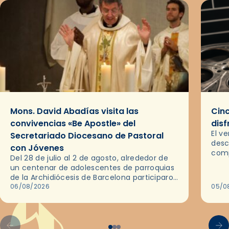
Mons. David Abadías visita las
Cinc
convivencias «Be Apostle» del
disf
El v
Secretariado Diocesano de Pastoral
desc
con Jóvenes
comp
Del 28 de julio al 2 de agosto, alrededor de
ocas
un centenar de adolescentes de parroquias
histo
de la Archidiócesis de Barcelona participaron
sobr
en las convivencias Be Apostle, organizadas
06/08/2026
05/0
por el Secretariado Diocesano…