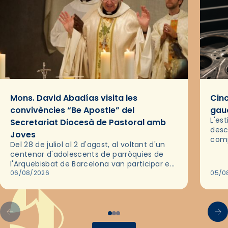
Mons. David Abadías visita les
Cinc
convivències “Be Apostle” del
gaud
L'es
Secretariat Diocesà de Pastoral amb
desc
Joves
comp
Del 28 de juliol al 2 d'agost, al voltant d'un
deix
centenar d'adolescents de parròquies de
trav
l'Arquebisbat de Barcelona van participar en
les convivències Be Apostle, organitzades
06/08/2026
05/0
pel Secretariat Diocesà de Pastoral amb…