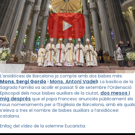
L’arxidiòcesi de Barcelona ja compte amb dos bisbes més:
Mons. Sergi Gordo
Mons. Antoni Vadel
i
l
. La basílica de la
Sagrada Família va acollir el passat 9 de setembre l’Ordenació
dos mesos i
Episcopal dels nous bisbes auxiliars de la ciutat,
mig després
que el papa Francesc anunciés públicament els
nous nomenaments per a l’Església de Barcelona, amb els quals
s’eleva a tres el nombre de bisbes auxiliars a l’arxidiòcesi
catalana.
Enllaç del vídeo de la solemne Eucaristia: