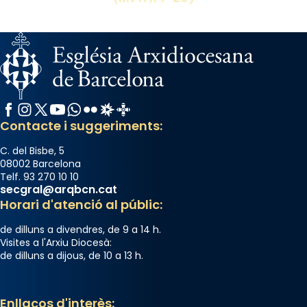
Facebook
Instagram
X / Twitter
YouTube
WhatsApp
Flickr
Radio Estel
Catalunya Cristiana
Contacte i suggeriments:
C. del Bisbe, 5
08002 Barcelona
Telf. 93 270 10 10
secgral@arqbcn.cat
Horari d'atenció al públic:
de dilluns a divendres, de 9 a 14 h.
Visites a l'Arxiu Diocesà:
de dilluns a dijous, de 10 a 13 h.
Enllaços d'interès: