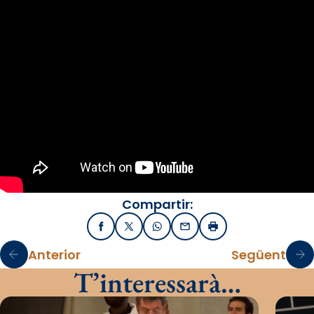
Compartir:
Facebook
X / Twitter
WhatsApp
Email
Imprimir
Anterior
Següent
T’interessarà…