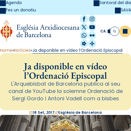
Agenda
Santoral del dia
SAVA
Fes un donatiu
Facebook
Instagram
X / Twitter
YouTube
CA
Me
Cerca
WhatsApp
Flickr
Radio Estel
Catalunya Cristi
Home
Notícies
Ja disponible en vídeo l’Ordenació Episcopal
Ja disponible en vídeo
l’Ordenació Episcopal
L'Arquebisbat de Barcelona publica al seu
canal de YouTube la solemne Ordenació de
Sergi Gordo i Antoni Vadell com a bisbes
18 Set, 2017
Església de Barcelona