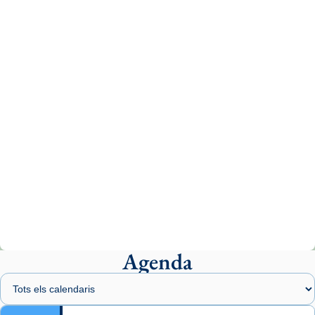
tican News 👇
News
www.vaticannews.va/es/iglesia/news/2026-
07/carmina-historia-depresion-papa-viaje-
espana-testimoni...
Photo
View on Facebook
·
Share
Arquebisbat de Barcelona
2 weeks ago
«Avui les santes Juliana i Semproniana ens
ajuden a alçar la mirada»
Mons. Sergi Gordo, bisbe de Tortosa, ha
presidit aquest 27 de juliol la missa de Les
Agenda
Santes de Mataró.
🔗
tinyurl.com/cvu5jmbk