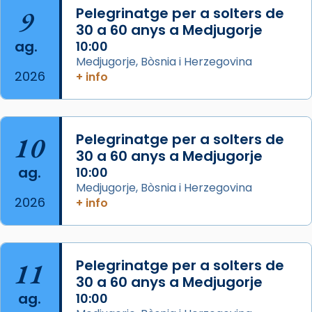
📸 J. Merino
9
Pelegrinatge per a solters de
30 a 60 anys a Medjugorje
Photo
ag.
10:00
View on Facebook
·
Share
Medjugorje, Bòsnia i Herzegovina
2026
+ info
Arquebisbat de Barcelona
is at Catedral
de Barcelona.
2 weeks ago
Aquest dilluns, 27 de juliol, ha tingut lloc la
10
Pelegrinatge per a solters de
missa d’acció de gràcies en agraïment al
30 a 60 anys a Medjugorje
ag.
comitè organitzador de la visita apostòlica
10:00
Medjugorje, Bòsnia i Herzegovina
del Sant Pare Lleó XIV a Barcelona, i als
2026
+ info
col·laboradors, a la Catedral de Barcelona.
L’arquebisbe de Barcelona, el cardenal Joan
Josep Omella, ha presidit la missa i l’ha
11
Pelegrinatge per a solters de
concelebrat el bisbe auxiliar de Barcelona,
30 a 60 anys a Medjugorje
Mons. David Abadías.
ag.
10:00
📸 Dr. G. Simón