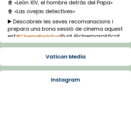
🍿 «León XIV, el hombre detrás del Papa»
🍿 «Las ovejas detectives»
▶️ Descobreix les seves recomanacions i
prepara una bona sessió de cinema aquest
est
itual @cinemaspiritcat
#CinemaEspiritual
Imatge: Generada amb IA (OpenAI)
Video
Vatican Media
View on Facebook
·
Share
Instagram
Arquebisbat de Barcelona
1 week ago
La Carmina va patir depressió. Fa gairebé
dos mesos, a l'Estadi Lluís Companys, la
jove va fer arribar el seu testimoni al papa
Lleó XIV.
Recupera l'entrevista comp
Vatican