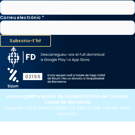
Correu electrònic
*
Avís Legal
Protecció de Dades
Política de Cookies
Canal de denúncia
Copyright 2026 ©ARQUEBISBAT DE BARCELONA, tots els drets
reservats.