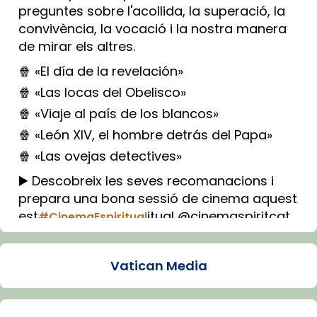
preguntes sobre l'acollida, la superació, la
convivència, la vocació i la nostra manera
de mirar els altres.
🍿 «El día de la revelación»
🍿 «Las locas del Obelisco»
🍿 «Viaje al país de los blancos»
🍿 «León XIV, el hombre detrás del Papa»
🍿 «Las ovejas detectives»
▶️ Descobreix les seves recomanacions i
prepara una bona sessió de cinema aquest
est
itual @cinemaspiritcat
#CinemaEspiritual
Imatge: Generada amb IA (OpenAI)
Video
Vatican Media
View on Facebook
·
Share