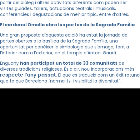
partir del diàleg i altres activitats diferents com poden ser
visites guiades, tallers, actuacions teatrals i musicals,
conferències i degustacions de menjar típic, entre d’altres.
El cardenal Omella obre les portes de la Sagrada Família
Una gran proposta d’aquesta edició ha estat la jornada de
portes obertes a la basílica de la Sagrada Família, una
oportunitat per conèixer la simbologia que s’amaga, tant a
l’interior com a l’exterior, en el temple d’Antoni Gaudí.
Enguany
han participat un total de 33 comunitats
de
diverses tradicions religioses. És a dir, nou incorporacions més
respecte l’any passat
. El que es tradueix com un èxit rotund
que fa que Barcelona “normalitzi i visibilitzi la diversitat”.