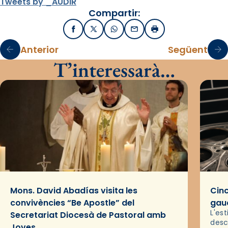
Tweets by _AUDIR
Compartir:
Facebook
X / Twitter
WhatsApp
Email
Imprimir
Anterior
Següent
T’interessarà…
Mons. David Abadías visita les
Cinc
convivències “Be Apostle” del
gaud
L'es
Secretariat Diocesà de Pastoral amb
desc
Joves