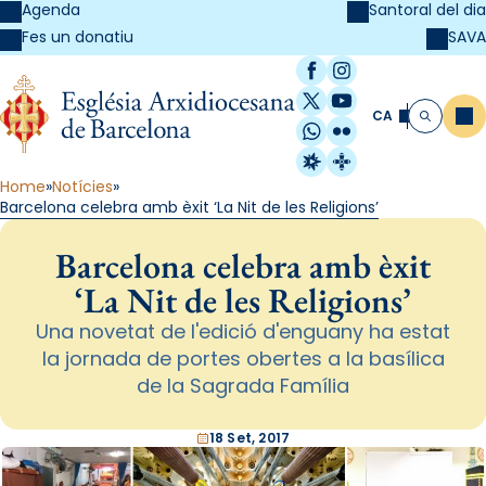
Agenda
Santoral del dia
SAVA
Fes un donatiu
Facebook
Instagram
X / Twitter
YouTube
CA
Me
Cerca
WhatsApp
Flickr
Radio Estel
Catalunya Cristi
Home
Notícies
Barcelona celebra amb èxit ‘La Nit de les Religions’
Barcelona celebra amb èxit
‘La Nit de les Religions’
Una novetat de l'edició d'enguany ha estat
la jornada de portes obertes a la basílica
de la Sagrada Família
18 Set, 2017