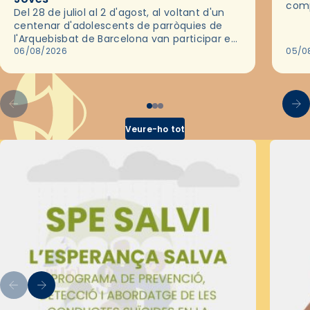
comp
Del 28 de juliol al 2 d'agost, al voltant d'un
deix
centenar d'adolescents de parròquies de
trav
l'Arquebisbat de Barcelona van participar en
les convivències Be Apostle, organitzades
06/08/2026
05/0
pel Secretariat Diocesà de Pastoral amb…
Veure-ho tot