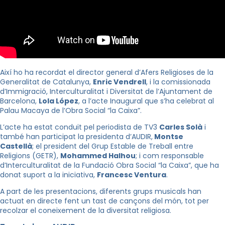
Així ho ha recordat el director general d’Afers Religioses de la
Generalitat de Catalunya,
Enric Vendrell
, i la comissionada
d’Immigració, Interculturalitat i Diversitat de l’Ajuntament de
Barcelona,
Lola López
, a l’acte Inaugural que s’ha celebrat al
Palau Macaya de l’Obra Social “la Caixa”.
L’acte ha estat conduit pel periodista de TV3
Carles Solà
i
també han participat la presidenta d’AUDIR,
Montse
Castellà
; el president del Grup Estable de Treball entre
Religions (GETR),
Mohammed Halhou
; i com responsable
d’Interculturalitat de la Fundació Obra Social “la Caixa”, que ha
donat suport a la iniciativa,
Francesc Ventura
.
A part de les presentacions, diferents grups musicals han
actuat en directe fent un tast de cançons del món, tot per
recolzar el coneixement de la diversitat religiosa.