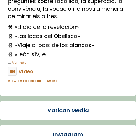
preguntes sobre l'acollida, la superació, la
convivència, la vocació i la nostra manera
de mirar els altres.
🍿 «El día de la revelación»
🍿 «Las locas del Obelisco»
🍿 «Viaje al país de los blancos»
🍿 «León XIV, e
...
Ver más
Vídeo
View on Facebook
·
Share
Arquebisbat de Barcelona
1 week ago
Vatican Media
La Carmina va patir depressió. Fa gairebé
dos mesos, a l'Estadi Lluís Companys, la
jove va fer arribar el seu testimoni al papa
Instagram