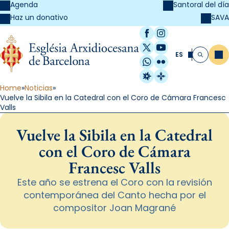
Agenda
Santoral del día
SAVA
Haz un donativo
Facebook
Instagram
X / Twitter
YouTube
ES
Me
Buscar
WhatsApp
Flickr
Radio Estel
Catalunya Cristi
Home
Noticias
Vuelve la Sibila en la Catedral con el Coro de Cámara Francesc
Valls
Vuelve la Sibila en la Catedral
con el Coro de Cámara
Francesc Valls
Este año se estrena el Coro con la revisión
contemporánea del Canto hecha por el
compositor Joan Magrané