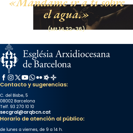
Mándame ir a ti sobre
Mataró en reivindicarà les relíq
...
Ver más
el agua.
Foto
View on Facebook
·
Share
(Mt 14,22-36)
Facebook
Instagram
X / Twitter
YouTube
WhatsApp
Flickr
Radio Estel
Catalunya Cristiana
Contacto y sugerencias:
C. del Bisbe, 5
08002 Barcelona
Telf. 93 270 10 10
secgral@arqbcn.cat
Horario de atención al público:
de lunes a viernes, de 9 a 14 h.