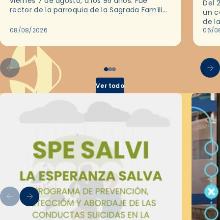
viernes 7 de agosto, a los 95 años. Fue
Del 
rector de la parroquia de la Sagrada Família
un c
de Barcelona durante 25 años, entre 1993 y…
de l
08/08/2026
en l
06/0
por 
Ver todo