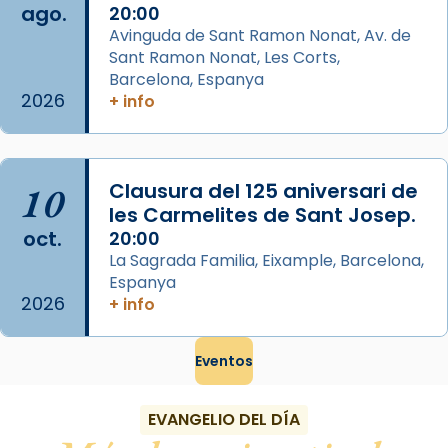
Mons. David Abadías.
ago.
20:00
Avinguda de Sant Ramon Nonat, Av. de
📸 Dr. G. Simón
Sant Ramon Nonat, Les Corts,
Foto
Barcelona, Espanya
2026
+ info
View on Facebook
·
Share
Arquebisbat de Barcelona
2 weeks ago
10
Clausura del 125 aniversari de
Memòria de les santes Juliana i
les Carmelites de Sant Josep.
oct.
Semproniana, verges i màrtirs.
20:00
La Sagrada Familia, Eixample, Barcelona,
Acompanyant la història de sant Cugat, a
Espanya
partir de l’Edat Mitjana sorgeix la tradició
2026
+ info
que les santes Juliana (“relatiu a Júlia”) i
Semproniana (“relatiu a Semprònia =
Eventos
eterna”) són deixebles seves. I l’any 1667, el
frare Joan Gaspar Roig, afirma en una obra
EVANGELIO DEL DÍA
que les santes són filles de l’antiga Iluro.