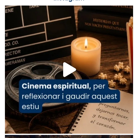
Lleó XIV.
Recupera l'entrevista comp
Vatican
tican News 👇
News
www.vaticannews.va/es/iglesia/news/2026-
07/carmina-historia-depresion-papa-viaje-
espana-testimoni...
Foto
View on Facebook
·
Share
Arquebisbat de Barcelona
2 weeks ago
«Avui les santes Juliana i Semproniana ens
ajuden a alçar la mirada»
Mons. Sergi Gordo, bisbe de Tortosa, ha
presidit aquest 27 de juliol la missa de Les
Santes de Mataró.