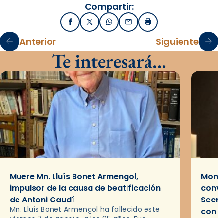
Compartir:
Facebook
X / Twitter
WhatsApp
Email
Imprimir
Anterior
Siguiente
Te interesará…
Muere Mn. Lluís Bonet Armengol,
Mons
impulsor de la causa de beatificación
conv
de Antoni Gaudí
Sec
Mn. Lluís Bonet Armengol ha fallecido este
con