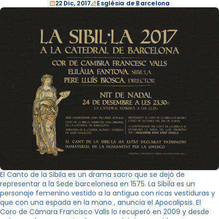
22 Dic, 2017
Església de Barcelona
El Canto de la Sibila es un drama sacro que se dejó de
representar a la Sede barcelonesa en 1575. La Sibila es un
personaje femenino vestido a la antigua con ricas vestiduras y
que con una espada en la mano , anuncia el Apocalipsis. El
Coro de Cámara Francisco Valls lo recuperó en 2009 y desde