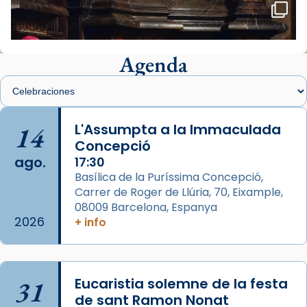
🔗
tinyurl.com/cvu5jmbk
📸 J. Merino
Agenda
Foto
View on Facebook
·
Share
Arquebisbat de Barcelona
is at Catedral
14
L'Assumpta a la Immaculada
de Barcelona.
Concepció
2 weeks ago
ago.
17:30
Aquest dilluns, 27 de juliol, ha tingut lloc la
Basílica de la Puríssima Concepció,
missa d’acció de gràcies en agraïment al
Carrer de Roger de Llúria, 70, Eixample,
comitè organitzador de la visita apostòlica
08009 Barcelona, Espanya
del Sant Pare Lleó XIV a Barcelona, i als
2026
+ info
col·laboradors, a la Catedral de Barcelona.
L’arquebisbe de Barcelona, el cardenal Joan
Josep Omella, ha presidit la missa i l’ha
31
Eucaristia solemne de la festa
concelebrat el bisbe auxiliar de Barcelona,
de sant Ramon Nonat