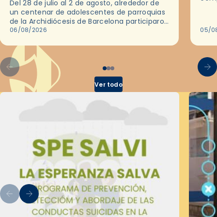
Del 28 de julio al 2 de agosto, alrededor de
ocas
un centenar de adolescentes de parroquias
histo
de la Archidiócesis de Barcelona participaron
sobr
en las convivencias Be Apostle, organizadas
06/08/2026
05/0
por el Secretariado Diocesano…
Ver todo