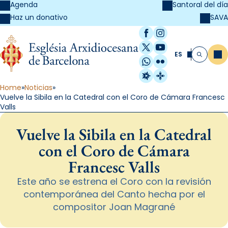
Agenda
Santoral del día
SAVA
Haz un donativo
Facebook
Instagram
X / Twitter
YouTube
ES
Me
Buscar
WhatsApp
Flickr
Radio Estel
Catalunya Cristi
Home
Noticias
Vuelve la Sibila en la Catedral con el Coro de Cámara Francesc
Valls
Vuelve la Sibila en la Catedral
con el Coro de Cámara
Francesc Valls
Este año se estrena el Coro con la revisión
contemporánea del Canto hecha por el
compositor Joan Magrané