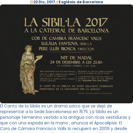
22 Dic, 2017
Església de Barcelona
El Canto de la Sibila es un drama sacro que se dejó de
representar a la Sede barcelonesa en 1575. La Sibila es un
personaje femenino vestido a la antigua con ricas vestiduras y
que con una espada en la mano , anuncia el Apocalipsis. El
Coro de Cámara Francisco Valls lo recuperó en 2009 y desde