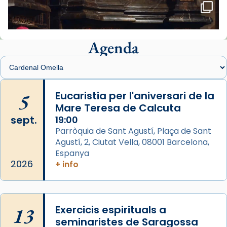
🔗
tinyurl.com/cvu5jmbk
📸 J. Merino
Agenda
Foto
View on Facebook
·
Share
Arquebisbat de Barcelona
is at Catedral
5
Eucaristia per l'aniversari de la
de Barcelona.
Mare Teresa de Calcuta
2 weeks ago
sept.
19:00
Aquest dilluns, 27 de juliol, ha tingut lloc la
Parròquia de Sant Agustí, Plaça de Sant
missa d’acció de gràcies en agraïment al
Agustí, 2, Ciutat Vella, 08001 Barcelona,
comitè organitzador de la visita apostòlica
Espanya
del Sant Pare Lleó XIV a Barcelona, i als
2026
+ info
col·laboradors, a la Catedral de Barcelona.
L’arquebisbe de Barcelona, el cardenal Joan
Josep Omella, ha presidit la missa i l’ha
13
Exercicis espirituals a
concelebrat el bisbe auxiliar de Barcelona,
seminaristes de Saragossa