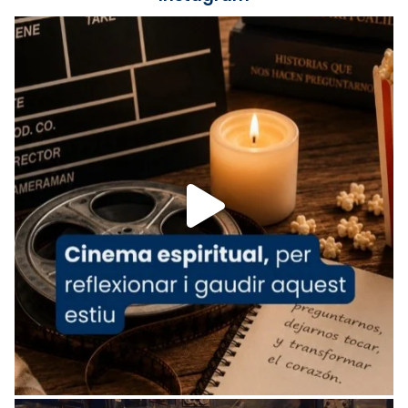
Lleó XIV.
Recupera l'entrevista comp
Vatican
tican News 👇
News
www.vaticannews.va/es/iglesia/news/2026-
07/carmina-historia-depresion-papa-viaje-
espana-testimoni...
Foto
View on Facebook
·
Share
Arquebisbat de Barcelona
2 weeks ago
«Avui les santes Juliana i Semproniana ens
ajuden a alçar la mirada»
Mons. Sergi Gordo, bisbe de Tortosa, ha
presidit aquest 27 de juliol la missa de Les
Santes de Mataró.