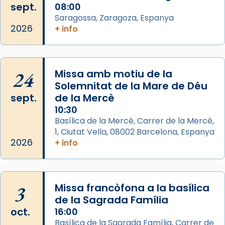
Mons. David Abadías.
sept.
08:00
Saragossa, Zaragoza, Espanya
📸 Dr. G. Simón
2026
+ info
Foto
View on Facebook
·
Share
24
Missa amb motiu de la
Arquebisbat de Barcelona
Solemnitat de la Mare de Déu
2 weeks ago
sept.
de la Mercè
Memòria de les santes Juliana i
10:30
Semproniana, verges i màrtirs.
Basílica de la Mercè, Carrer de la Mercè,
1, Ciutat Vella, 08002 Barcelona, Espanya
Acompanyant la història de sant Cugat, a
2026
+ info
partir de l’Edat Mitjana sorgeix la tradició
que les santes Juliana (“relatiu a Júlia”) i
Semproniana (“relatiu a Semprònia =
3
Missa francòfona a la basílica
eterna”) són deixebles seves. I l’any 1667, el
de la Sagrada Família
frare Joan Gaspar Roig, afirma en una obra
oct.
16:00
que les santes són filles de l’antiga Iluro.
Basílica de la Sagrada Família, Carrer de