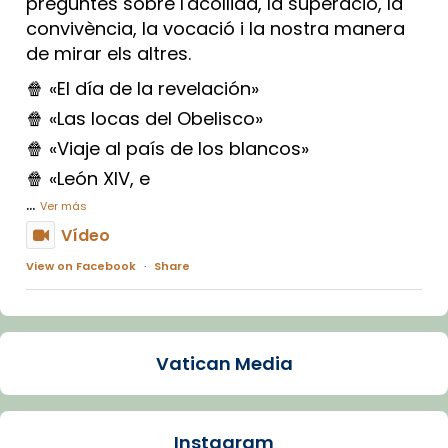
preguntes sobre l'acollida, la superació, la
convivència, la vocació i la nostra manera
de mirar els altres.
🍿 «El día de la revelación»
🍿 «Las locas del Obelisco»
🍿 «Viaje al país de los blancos»
🍿 «León XIV, e
...
Ver más
Vídeo
View on Facebook
·
Share
Arquebisbat de Barcelona
1 week ago
Vatican Media
La Carmina va patir depressió. Fa gairebé
dos mesos, a l'Estadi Lluís Companys, la
jove va fer arribar el seu testimoni al papa
Instagram