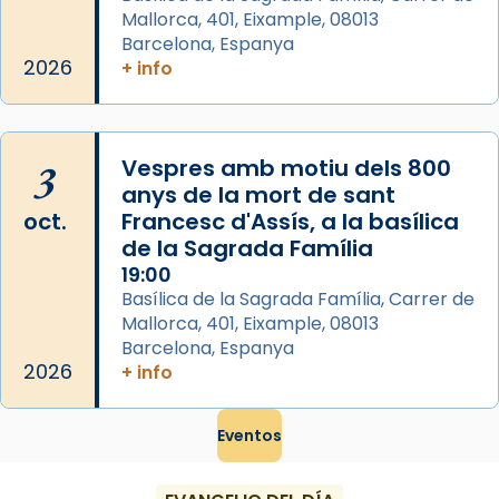
Mataró en reivindicarà les relíq
Mallorca, 401, Eixample, 08013
...
Ver más
Barcelona, Espanya
Foto
2026
+ info
View on Facebook
·
Share
3
Vespres amb motiu dels 800
anys de la mort de sant
oct.
Francesc d'Assís, a la basílica
de la Sagrada Família
19:00
Basílica de la Sagrada Família, Carrer de
Mallorca, 401, Eixample, 08013
Barcelona, Espanya
2026
+ info
Eventos