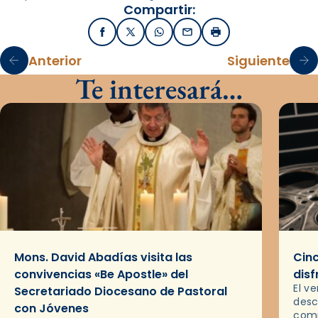
Compartir:
Facebook
X / Twitter
WhatsApp
Email
Imprimir
Anterior
Siguiente
Te interesará…
Mons. David Abadías visita las
Cinc
convivencias «Be Apostle» del
disf
El v
Secretariado Diocesano de Pastoral
desc
con Jóvenes
comp