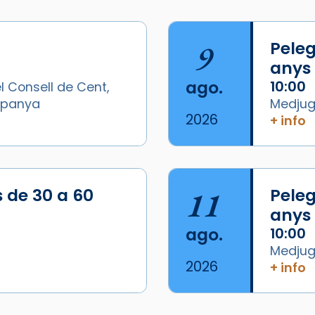
9
Peleg
anys
ago.
10:00
l Consell de Cent,
Espanya
Medjugo
2026
+ info
s de 30 a 60
11
Peleg
anys
ago.
10:00
Medjugo
2026
+ info