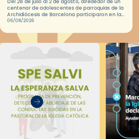
Del 28 de julio al 2 de agosto, alrededor de un
centenar de adolescentes de parroquias de la
Archidiócesis de Barcelona participaron en las
convivencias Be Apostle, organizadas por el
06/08/2026
Secretariado Diocesano…