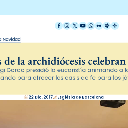
Facebook
Instagram
X / Twitter
YouTube
WhatsApp
Flickr
Radio Est
Catal
la Navidad
 de la archidiócesis celebra
rgi Gordo presidió la eucaristía animando a la
ando para ofrecer los oasis de fe para los 
22 Dic, 2017
Església de Barcelona