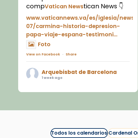
comp
tican News 👇
Vatican News
www.vaticannews.va/es/iglesia/news
07/carmina-historia-depresion-
papa-viaje-espana-testimoni...
Foto
View on Facebook
·
Share
Arquebisbat de Barcelona
1 week ago
«Avui les santes Juliana i
Semproniana ens ajuden a alçar
la mirada»
Mons. Sergi Gordo, bisbe de
Tortosa, ha presidit aquest 27 de
juliol la missa de Les Santes de
Todos los calendarios
Cardenal O