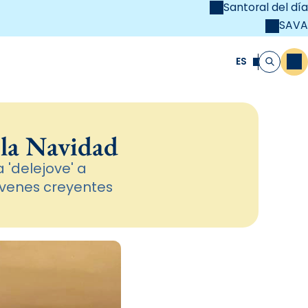
Santoral del día
SAVA
el
unya Cristiana
ES
M
Buscar
n la Navidad
 'delejove' a
jóvenes creyentes