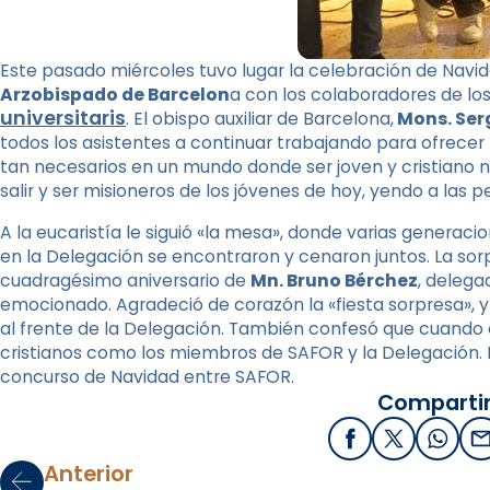
Este pasado miércoles tuvo lugar la celebración de Navi
Arzobispado de Barcelon
a con los colaboradores de los
universitaris
. El obispo auxiliar de Barcelona,
​​Mons. Se
todos los asistentes a continuar trabajando para ofrecer 
tan necesarios en un mundo donde ser joven y cristiano n
salir y ser misioneros de los jóvenes de hoy, yendo a las pe
A la eucaristía le siguió «la mesa», donde varias genera
en la Delegación se encontraron y cenaron juntos. La sor
cuadragésimo aniversario de
Mn. Bruno Bérchez
, delega
emocionado. Agradeció de corazón la «fiesta sorpresa», y 
al frente de la Delegación. También confesó que cuando 
cristianos como los miembros de SAFOR y la Delegación. L
concurso de Navidad entre SAFOR.
Compartir
Facebook
X / Twitter
What
E
Anterior