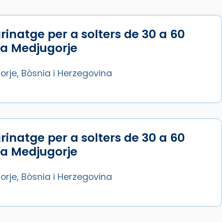
rinatge per a solters de 30 a 60
Síguenos en Instagram
 a Medjugorje
Cargar más...
rje, Bòsnia i Herzegovina
rinatge per a solters de 30 a 60
 a Medjugorje
rje, Bòsnia i Herzegovina