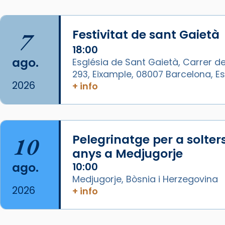
Mataró.
🔗
tinyurl.com/cvu5jmbk
7
Festivitat de sant Gaietà
📸 J. Merino
18:00
Foto
ago.
Església de Sant Gaietà, Carrer de
293, Eixample, 08007 Barcelona, 
View on Facebook
·
Share
2026
+ info
Arquebisbat de Barcelona
is at
Catedral de Barcelona.
1 week ago
10
Pelegrinatge per a solter
Aquest dilluns, 27 de juliol, ha
anys a Medjugorje
tingut lloc la missa d’acció de
ago.
10:00
gràcies en agraïment al comitè
Medjugorje, Bòsnia i Herzegovina
organitzador de la visita
2026
+ info
apostòlica del Sant Pare Lleó XIV
a Barcelona, i als col·laboradors,
a la Catedral de Barcelona.