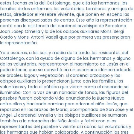
estas fechas es la del Cottolengo, que cita las hermanas, las
familias de los enfermos, los voluntarios, familiares y amigos de
estos, alrededor el Pesebre Viviente, que ponen en escena las
personas discapacitadas de centro. Este año la representación
contó con la asistencia del cardenal arzobispo de Barcelona
Joan Josep Omella y la de los obispos auxiliares Mons. Sergi
Gordo y Mons. Antoni Vadell que por primera vez presenciaron
la representación.
Ya a oscuras, a las seis y media de la tarde, los residentes del
Cottolengo, con la ayuda de alguna de las hermanas y alguno
de los voluntarios, representaron el nacimiento de Jesús en el
patio interior, que se convirtió en un escenario idóneo rodeado
de árboles, lagos y vegetación. El cardenal arzobispo y los
obispos auxiliares lo presenciaron junto con las familias, los
voluntarios y todo el público que vieron como el escenario se
iluminaba. Con la voz de un narrador de fondo, las figuras del
pesebre fueron cobrando vida, anunciando la Buena Nueva
entre ellas y haciendo camino para adorar al niño Jesús, que
reposaba en los brazos de María, acompañada de San José y el
Ángel. El cardenal Omella y los obispos auxiliares se sumaron
también a la adoración del Niño Jesús y felicitaron a los
representantes del pesebre viviente así como los voluntarios y
las hermanas que habían colaborado. A continuación los tres