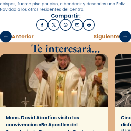
obispos, fueron piso por piso, a bendecir y desearles una Feliz
Navidad a los otros residentes del centro.
Compartir:
Facebook
X / Twitter
WhatsApp
Email
Imprimir
Anterior
Siguiente
Te interesará…
Mons. David Abadías visita las
Cinc
convivencias «Be Apostle» del
disf
El v