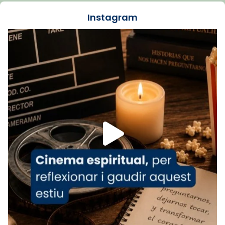
jove va fer arribar el seu testimoni al papa
Instagram
Lleó XIV.
Recupera l'entrevista comp
Vatican
tican News 👇
News
www.vaticannews.va/es/iglesia/news/2026-
07/carmina-historia-depresion-papa-viaje-
espana-testimoni...
Foto
View on Facebook
·
Share
Arquebisbat de Barcelona
2 weeks ago
«Avui les santes Juliana i Semproniana ens
ajuden a alçar la mirada»
Mons. Sergi Gordo, bisbe de Tortosa, ha