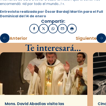
encomendó: «id por todo el mundo…! «.
Entrevista realizada por Òscar Bardají Martín para el Full
Dominical del 14 de enero
Compartir:
Facebook
X / Twitter
WhatsApp
Email
Imprimir
Anterior
Siguiente
Te interesará…
Mons. David Abadías visita las
Cinc