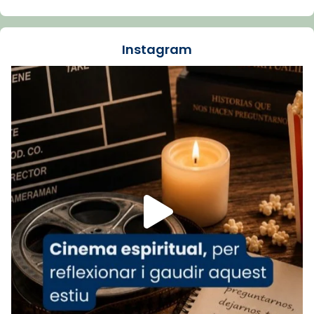
Santes de Mataró.
🔗
tinyurl.com/cvu5jmbk
📸 J. Merino
Instagram
Foto
View on Facebook
·
Share
Arquebisbat de Barcelona
is at Catedral
de Barcelona.
1 week ago
Aquest dilluns, 27 de juliol, ha tingut lloc la
missa d’acció de gràcies en agraïment al
comitè organitzador de la visita apostòlica
del Sant Pare Lleó XIV a Barcelona, i als
col·laboradors, a la Catedral de Barcelona.
L’arquebisbe de Barcelona, el cardenal Joan
Josep Omella, ha presidit la missa i l’ha
concelebrat el bisbe auxiliar de Barcelona,