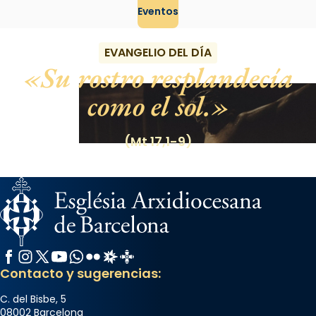
Eventos
EVANGELIO DEL DÍA
Su rostro resplandecía
como el sol.
(Mt 17,1-9)
Facebook
Instagram
X / Twitter
YouTube
WhatsApp
Flickr
Radio Estel
Catalunya Cristiana
Contacto y sugerencias:
C. del Bisbe, 5
08002 Barcelona