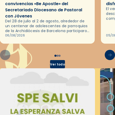
convivencias «Be Apostle» del
disf
El v
Secretariado Diocesano de Pastoral
desc
con Jóvenes
comp
Del 28 de julio al 2 de agosto, alrededor de
ocas
un centenar de adolescentes de parroquias
histo
de la Archidiócesis de Barcelona participaron
sobr
en las convivencias Be Apostle, organizadas
06/08/2026
05/0
por el Secretariado Diocesano…
Ver todo