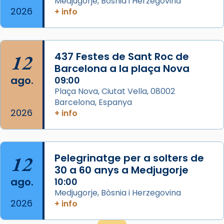
Medjugorje, Bòsnia i Herzegovina
Espanya.
2026
+ info
El seu sepulcre a Compostela fou un g
...
Ver más
Foto
12
437 Festes de Sant Roc de
Barcelona a la plaça Nova
View on Facebook
·
Share
ago.
09:00
Plaça Nova, Ciutat Vella, 08002
Barcelona, Espanya
2026
+ info
12
Pelegrinatge per a solters de
30 a 60 anys a Medjugorje
ago.
10:00
Medjugorje, Bòsnia i Herzegovina
2026
+ info