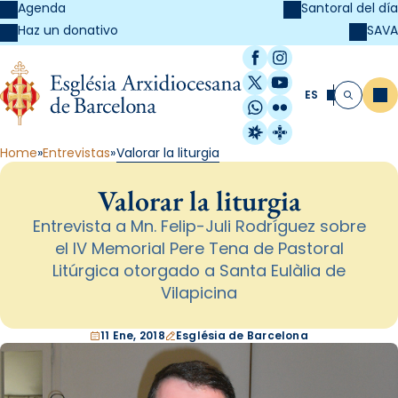
Agenda
Santoral del día
SAVA
Haz un donativo
Facebook
Instagram
X / Twitter
YouTube
ES
Me
Buscar
WhatsApp
Flickr
Radio Estel
Catalunya Cristi
Home
Entrevistas
Valorar la liturgia
Valorar la liturgia
Entrevista a Mn. Felip-Juli Rodríguez sobre
el IV Memorial Pere Tena de Pastoral
Litúrgica otorgado a Santa Eulàlia de
Vilapicina
11 Ene, 2018
Església de Barcelona