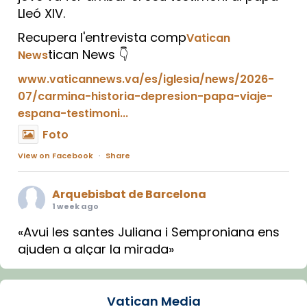
Lleó XIV.
Recupera l'entrevista comp
Vatican
tican News 👇
News
www.vaticannews.va/es/iglesia/news/2026-
07/carmina-historia-depresion-papa-viaje-
espana-testimoni...
Foto
View on Facebook
·
Share
Arquebisbat de Barcelona
1 week ago
«Avui les santes Juliana i Semproniana ens
ajuden a alçar la mirada»
Mons. Sergi Gordo, bisbe de Tortosa, ha
presidit aquest 27 de juliol la missa de Les
Vatican Media