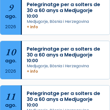
Mataró en reivindicarà les relíq
9
Pelegrinatge per a solters de
...
30 a 60 anys a Medjugorje
Ver más
ago.
10:00
Foto
Medjugorje, Bòsnia i Herzegovina
View on Facebook
·
Share
2026
+ info
Arquebisbat de Barcelona
2 weeks ago
10
Pelegrinatge per a solters de
Jaume, fill de Zebedeu, és juntament amb el
30 a 60 anys a Medjugorje
seu germà Joan i Pere un dels que
ago.
10:00
acompanyava més de prop Jesús.
Medjugorje, Bòsnia i Herzegovina
2026
+ info
Segons el llibre dels Fets (12,2) fou el primer
apòstol màrtir, decapitat a Jerusalem per
Herodes Agripa (vers l'any 44).
11
Pelegrinatge per a solters de
Patró de Galícia, després de les invasions
30 a 60 anys a Medjugorje
musulmanes fou venerat com a patró dels
ago.
10:00
Regnes castellans i més tard de tota