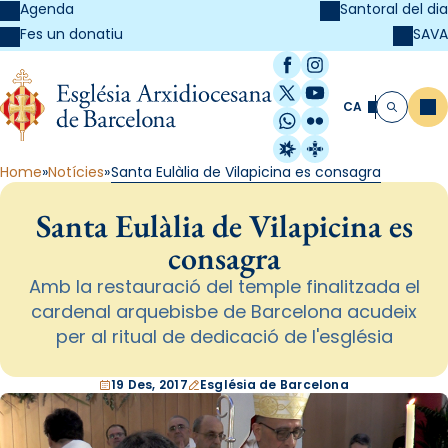
Agenda
Santoral del dia
SAVA
Fes un donatiu
Facebook
Instagram
X / Twitter
YouTube
CA
Me
Cerca
WhatsApp
Flickr
Radio Estel
Catalunya Cristi
Home
Notícies
Santa Eulàlia de Vilapicina es consagra
Santa Eulàlia de Vilapicina es
consagra
Amb la restauració del temple finalitzada el
cardenal arquebisbe de Barcelona acudeix
per al ritual de dedicació de l'església
19 Des, 2017
Església de Barcelona