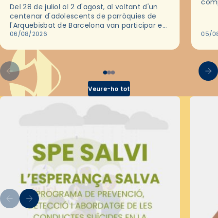
comp
Del 28 de juliol al 2 d'agost, al voltant d'un
deix
centenar d'adolescents de parròquies de
trav
l'Arquebisbat de Barcelona van participar en
les convivències Be Apostle, organitzades
06/08/2026
05/0
pel Secretariat Diocesà de Pastoral amb…
Veure-ho tot