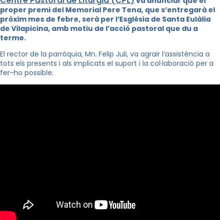
Centre Pastoral de Litúrgia (
CPL
)
va anunciar que el
proper premi del Memorial Pere Tena, que s’entregarà el
pròxim mes de febre, serà per l’Església de Santa Eulàlia
de Vilapicina, amb motiu de l’acció pastoral que du a
terme.
El rector de la parròquia,
Mn
. Felip Juli, va agrair l’assistència a
tots els presents i als implicats el suport i la col·laboració per a
fer-ho possible.