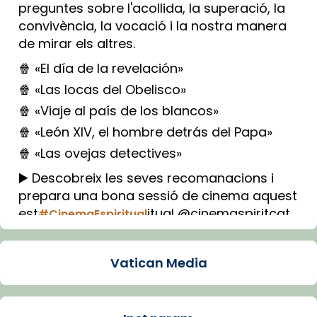
preguntes sobre l'acollida, la superació, la
convivència, la vocació i la nostra manera
de mirar els altres.
🍿 «El día de la revelación»
🍿 «Las locas del Obelisco»
🍿 «Viaje al país de los blancos»
🍿 «León XIV, el hombre detrás del Papa»
🍿 «Las ovejas detectives»
▶️ Descobreix les seves recomanacions i
prepara una bona sessió de cinema aquest
est
itual @cinemaspiritcat
#CinemaEspiritual
Imatge: Generada amb IA (OpenAI)
Video
Vatican Media
View on Facebook
·
Share