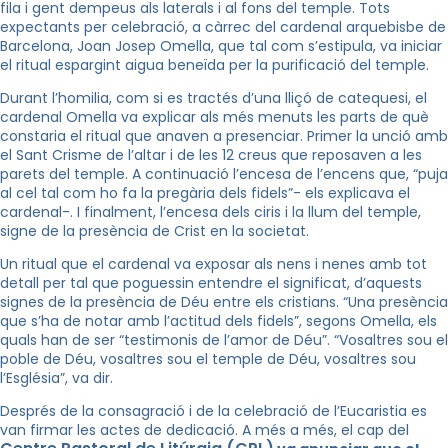
fila i gent dempeus als laterals i al fons del temple. Tots
expectants per celebració, a càrrec del cardenal arquebisbe de
Barcelona, Joan Josep Omella, que tal com s’estipula, va iniciar
el ritual espargint aigua beneïda per la purificació del temple.
Durant l’homilia, com si es tractés d’una lliçó de catequesi, el
cardenal Omella va explicar als més menuts les parts de què
constaria el ritual que anaven a presenciar. Primer la unció amb
el Sant
Crisme
de l’altar i de les 12 creus que reposaven a les
parets del temple. A continuació l’encesa de l’encens que, “puja
al cel tal com ho fa la pregària dels fidels”- els explicava el
cardenal-. I finalment, l’encesa dels ciris i la llum del temple,
signe de la presència de Crist en la societat.
Un ritual que el cardenal va exposar als nens i nenes amb tot
detall per tal que poguessin entendre el significat, d’aquests
signes de la presència de Déu entre els cristians. “Una presència
que s’ha de notar amb l’actitud dels fidels”, segons Omella, els
quals han de ser “testimonis de l’amor de Déu”. “Vosaltres sou el
poble de Déu, vosaltres sou el temple de Déu, vosaltres sou
l’Església”, va dir.
Després de la consagració i de la celebració de l’Eucaristia es
van firmar les actes de dedicació. A més a més, el cap del