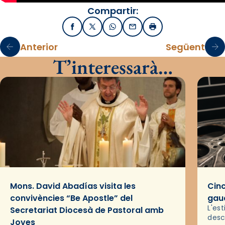
Compartir:
Facebook
X / Twitter
WhatsApp
Email
Imprimir
Anterior
Següent
T’interessarà…
Mons. David Abadías visita les
Cinc
convivències “Be Apostle” del
gaud
L'es
Secretariat Diocesà de Pastoral amb
desc
Joves