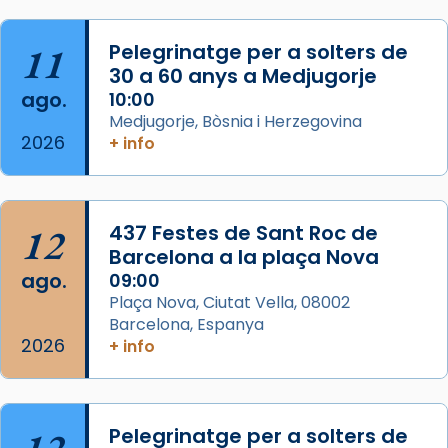
Herodes Agripa (vers l'any 44).
11
Pelegrinatge per a solters de
Patró de Galícia, després de les invasions
30 a 60 anys a Medjugorje
musulmanes fou venerat com a patró dels
ago.
10:00
Regnes castellans i més tard de tota
Medjugorje, Bòsnia i Herzegovina
Espanya.
2026
+ info
El seu sepulcre a Compostela fou un g
...
Ver más
Foto
12
437 Festes de Sant Roc de
Barcelona a la plaça Nova
View on Facebook
·
Share
ago.
09:00
Plaça Nova, Ciutat Vella, 08002
Barcelona, Espanya
2026
+ info
12
Pelegrinatge per a solters de