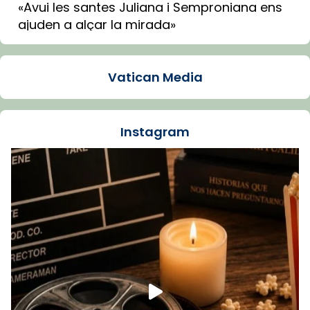
«Avui les santes Juliana i Semproniana ens
ajuden a alçar la mirada»
Mons. Sergi Gordo, bisbe de Tortosa, ha
presidit aquest 27 de juliol la missa de Les
Vatican Media
Santes de Mataró.
🔗
tinyurl.com/cvu5jmbk
📸 J. Merino
Instagram
Foto
View on Facebook
·
Share
Arquebisbat de Barcelona
is at Catedral
de Barcelona.
1 week ago
Aquest dilluns, 27 de juliol, ha tingut lloc la
missa d’acció de gràcies en agraïment al
comitè organitzador de la visita apostòlica