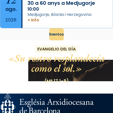
30 a 60 anys a Medjugorje
ago.
10:00
Medjugorje, Bòsnia i Herzegovina
2026
+ info
Eventos
EVANGELIO DEL DÍA
Su rostro resplandecía
como el sol.
(Mt 17,1-9)