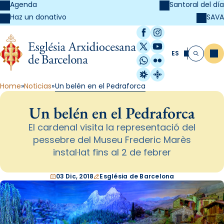
Agenda
Santoral del día
SAVA
Haz un donativo
Facebook
Instagram
X / Twitter
YouTube
ES
Me
Buscar
WhatsApp
Flickr
Radio Estel
Catalunya Cristi
Home
Noticias
Un belén en el Pedraforca
Un belén en el Pedraforca
El cardenal visita la representació del
pessebre del Museu Frederic Marès
instal·lat fins al 2 de febrer
03 Dic, 2018
Església de Barcelona