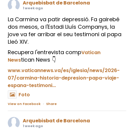
Arquebisbat de Barcelona
1 week ago
La Carmina va patir depressió. Fa gairebé
dos mesos, a l'Estadi Lluís Companys, la
jove va fer arribar el seu testimoni al papa
Lleó XIV.
Recupera l'entrevista comp
Vatican
tican News 👇
News
www.vaticannews.va/es/iglesia/news/2026-
07/carmina-historia-depresion-papa-viaje-
espana-testimoni...
Foto
View on Facebook
·
Share
Arquebisbat de Barcelona
1 week ago