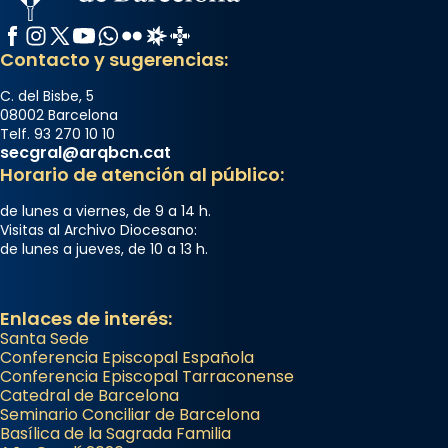
Facebook
Instagram
X / Twitter
YouTube
WhatsApp
Flickr
Radio Estel
Catalunya Cristiana
Contacto y sugerencias:
C. del Bisbe, 5
08002 Barcelona
Telf. 93 270 10 10
secgral@arqbcn.cat
Horario de atención al público:
de lunes a viernes, de 9 a 14 h.
Visitas al Archivo Diocesano:
de lunes a jueves, de 10 a 13 h.
Enlaces de interés:
Santa Sede
Conferencia Episcopal Española
Conferencia Episcopal Tarraconense
Catedral de Barcelona
Seminario Conciliar de Barcelona
Basílica de la Sagrada Familia