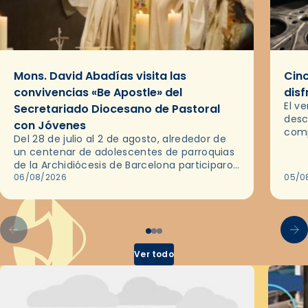
Mons. David Abadías visita las
Cinc
convivencias «Be Apostle» del
disf
El v
Secretariado Diocesano de Pastoral
desc
con Jóvenes
comp
Del 28 de julio al 2 de agosto, alrededor de
ocas
un centenar de adolescentes de parroquias
histo
de la Archidiócesis de Barcelona participaron
sobr
en las convivencias Be Apostle, organizadas
06/08/2026
05/0
por el Secretariado Diocesano…
Ver todo