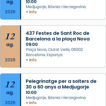
ag.
10:00
📸 Dr. G. Simón
Medjugorje, Bòsnia i Herzegovina
2026
+ info
Photo
View on Facebook
·
Share
12
437 Festes de Sant Roc de
Arquebisbat de Barcelona
2 weeks ago
Barcelona a la plaça Nova
ag.
09:00
Memòria de les santes Juliana i
Plaça Nova, Ciutat Vella, 08002
Semproniana, verges i màrtirs.
Barcelona, Espanya
2026
Acompanyant la història de sant Cugat, a
+ info
partir de l’Edat Mitjana sorgeix la tradició
que les santes Juliana (“relatiu a Júlia”) i
Semproniana (“relatiu a Semprònia =
12
Pelegrinatge per a solters de
eterna”) són deixebles seves. I l’any 1667, el
30 a 60 anys a Medjugorje
frare Joan Gaspar Roig, afirma en una obra
ag.
10:00
que les santes són filles de l’antiga Iluro.
Medjugorje, Bòsnia i Herzegovina
Mataró en reivindicarà les relíquies fins que
2026
+ info