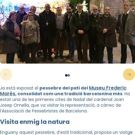
Museu Frederic
Ja està exposat el
pessebre del pati del
Marès
, consolidat com una tradició barcelonina més
. Ha
estat una de les primeres cites de Nadal del cardenal Joan
Josep Omella, que va visitar la representació, a càrrec de
l’Associació de Pessebristes de Barcelona.
Visita enmig la natura
Enguany aquest pessebre, d’estil tradicional, proposa un viatge