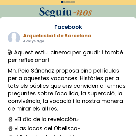
Seguiu
-nos
Facebook
Arquebisbat de Barcelona
4 days ago
🎬 Aquest estiu, cinema per gaudir i també
per reflexionar!
Mn. Peio Sánchez proposa cinc pel·lícules
per a aquestes vacances. Històries per a
tots els públics que ens conviden a fer-nos
preguntes sobre l'acollida, la superació, la
convivència, la vocació i la nostra manera
de mirar els altres.
🍿 «El día de la revelación»
🍿 «Las locas del Obelisco»