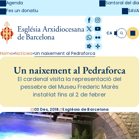
Agenda
Santoral del dia
SAVA
Fes un donatiu
Facebook
Instagram
X / Twitter
YouTube
CA
Me
Cerca
WhatsApp
Flickr
Radio Estel
Catalunya Cristi
Home
Notícies
Un naixement al Pedraforca
Un naixement al Pedraforca
El cardenal visita la representació del
pessebre del Museu Frederic Marès
instal·lat fins al 2 de febrer
03 Des, 2018
Església de Barcelona