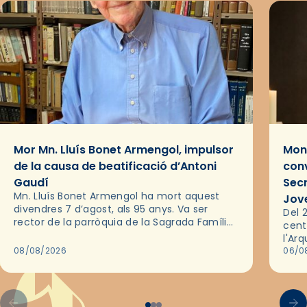
Mor Mn. Lluís Bonet Armengol, impulsor
Mons
de la causa de beatificació d’Antoni
conv
Gaudí
Sec
Mn. Lluís Bonet Armengol ha mort aquest
Jov
divendres 7 d’agost, als 95 anys. Va ser
Del 2
rector de la parròquia de la Sagrada Família
cent
de Barcelona durant 25 anys, entre 1993 i
l'Ar
2018,…
08/08/2026
les 
06/0
pel 