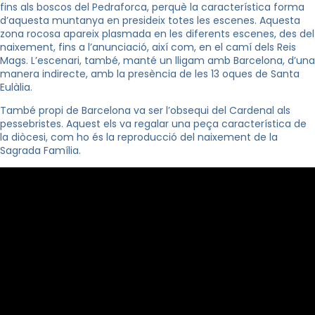
fins als boscos del Pedraforca, perquè la característica forma
d’aquesta muntanya en presideix totes les escenes. Aquesta
zona rocosa apareix plasmada en les diferents escenes, des del
naixement, fins a l’anunciació, així com, en el camí dels Reis
Mags. L’escenari, també, manté un lligam amb Barcelona, d’una
manera indirecte, amb la presència de les 13 oques de Santa
Eulàlia.
També propi de Barcelona va ser l’obsequi del Cardenal als
pessebristes. Aquest els va regalar una peça característica de
la diòcesi, com ho és la reproducció del naixement de la
Sagrada Família.