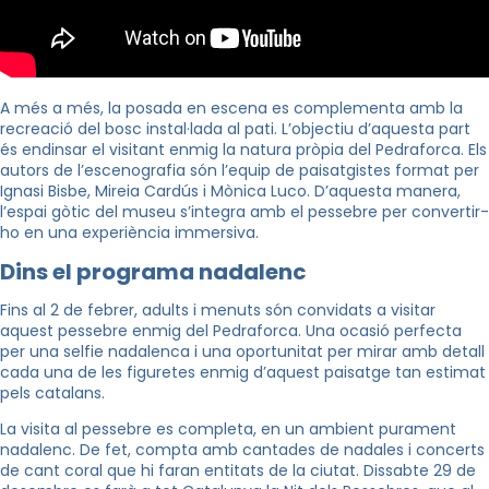
A més a més, la posada en escena es complementa amb la
recreació del bosc instal·lada al pati. L’objectiu d’aquesta part
és endinsar el visitant enmig la natura pròpia del Pedraforca. Els
autors de l’escenografia són l’equip de paisatgistes format per
Ignasi Bisbe, Mireia Cardús i Mònica Luco. D’aquesta manera,
l’espai gòtic del museu s’integra amb el pessebre per convertir-
ho en una experiència immersiva.
Dins el programa nadalenc
Fins al 2 de febrer, adults i menuts són convidats a visitar
aquest pessebre enmig del Pedraforca. Una ocasió perfecta
per una selfie nadalenca i una oportunitat per mirar amb detall
cada una de les figuretes enmig d’aquest paisatge tan estimat
pels catalans.
La visita al pessebre es completa, en un ambient purament
nadalenc. De fet, compta amb cantades de nadales i concerts
de cant coral que hi faran entitats de la ciutat
. Dissabte 29 de