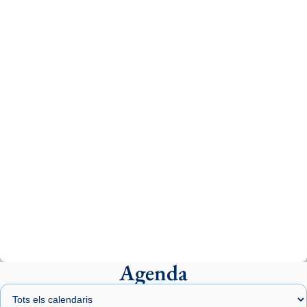
Recupera l'entrevista comp
Vatican
tican News 👇
News
www.vaticannews.va/es/iglesia/news/2026-
07/carmina-historia-depresion-papa-viaje-
espana-testimoni...
Photo
View on Facebook
·
Share
Arquebisbat de Barcelona
2 weeks ago
«Avui les santes Juliana i Semproniana ens
ajuden a alçar la mirada»
Mons. Sergi Gordo, bisbe de Tortosa, ha
presidit aquest 27 de juliol la missa de Les
Agenda
Santes de Mataró.