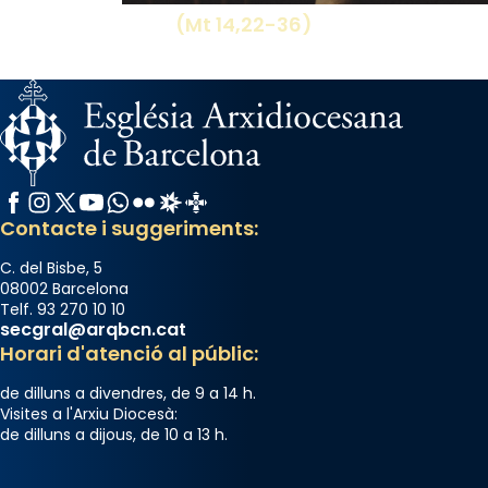
(Mt 14,22-36)
Facebook
Instagram
X / Twitter
YouTube
WhatsApp
Flickr
Radio Estel
Catalunya Cristiana
Contacte i suggeriments:
C. del Bisbe, 5
08002 Barcelona
Telf. 93 270 10 10
secgral@arqbcn.cat
Horari d'atenció al públic:
de dilluns a divendres, de 9 a 14 h.
Visites a l'Arxiu Diocesà:
de dilluns a dijous, de 10 a 13 h.