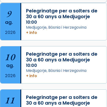
🔗
tinyurl.com/cvu5jmbk
📸 J. Merino
9
Pelegrinatge per a solters de
30 a 60 anys a Medjugorje
Photo
ag.
10:00
View on Facebook
·
Share
Medjugorje, Bòsnia i Herzegovina
2026
+ info
Arquebisbat de Barcelona
is at Catedral
de Barcelona.
2 weeks ago
Aquest dilluns, 27 de juliol, ha tingut lloc la
10
Pelegrinatge per a solters de
missa d’acció de gràcies en agraïment al
30 a 60 anys a Medjugorje
ag.
comitè organitzador de la visita apostòlica
10:00
Medjugorje, Bòsnia i Herzegovina
del Sant Pare Lleó XIV a Barcelona, i als
2026
+ info
col·laboradors, a la Catedral de Barcelona.
L’arquebisbe de Barcelona, el cardenal Joan
Josep Omella, ha presidit la missa i l’ha
11
Pelegrinatge per a solters de
concelebrat el bisbe auxiliar de Barcelona,
30 a 60 anys a Medjugorje
Mons. David Abadías.