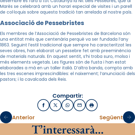
desembre es farà a tot Catalunya la Nit dels Pessebres, que al
Marès se celebrarà amb un horari especial de visites i un parell
de col·loquis sobre aquesta tradició tan arrelada al nostre país.
Associació de Pessebristes
Els membres de l’Associació de Pessebristes de Barcelona són
una entitat més que centenària perquè va ser fundada l’any
1863. Seguint l’estil tradicional que sempre ha caracteritzat les
seves obres, han elaborat un pessebre fet amb preeminència
de materials naturals. En aquest sentit, s’hi troba s
uro, molsa i
més elements vegetals. Les figures són de fusta i han estat
elaborades a mà en un taller italià. D’altra banda, compta amb
les tres escenes imprescindibles: el naixement; l’anunciació dels
pastors; i la cavalcada dels Reis.
Compartir:
Facebook
X / Twitter
WhatsApp
Email
Imprimir
Anterior
Següent
T’interessarà…