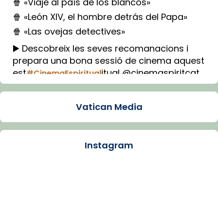
🍿 «Viaje al país de los blancos»
🍿 «León XIV, el hombre detrás del Papa»
🍿 «Las ovejas detectives»
▶️ Descobreix les seves recomanacions i
prepara una bona sessió de cinema aquest
est
itual @cinemaspiritcat
#CinemaEspiritual
Imatge: Generada amb IA (OpenAI)
Video
Vatican Media
View on Facebook
·
Share
Instagram
Arquebisbat de Barcelona
1 week ago
La Carmina va patir depressió. Fa gairebé
dos mesos, a l'Estadi Lluís Companys, la
jove va fer arribar el seu testimoni al papa
Lleó XIV.