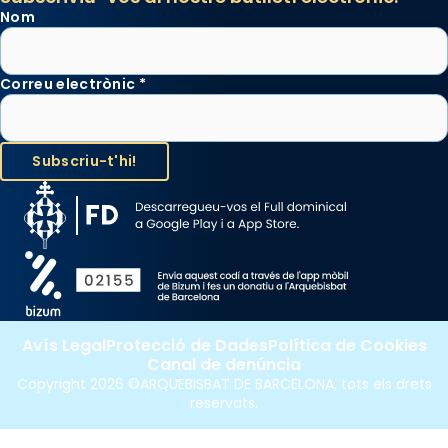
Nom
Correu electrònic
*
Avís Legal
Protecció de Dades
Política de Cookies
Canal de denúncia
Copyright 2026 ©ARQUEBISBAT DE BARCELONA, tots els drets
reservats.