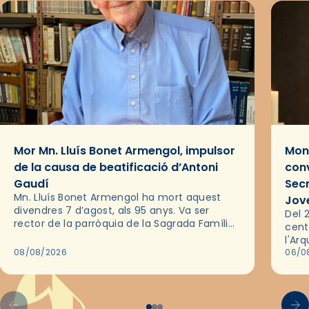
Mor Mn. Lluís Bonet Armengol, impulsor
Mons
de la causa de beatificació d’Antoni
conv
Gaudí
Sec
Mn. Lluís Bonet Armengol ha mort aquest
Jov
divendres 7 d’agost, als 95 anys. Va ser
Del 2
rector de la parròquia de la Sagrada Família
cent
de Barcelona durant 25 anys, entre 1993 i
l'Ar
2018,…
08/08/2026
les 
06/0
pel 