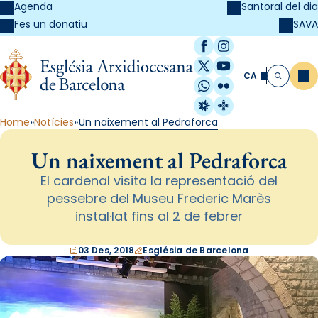
Agenda
Santoral del dia
SAVA
Fes un donatiu
Facebook
Instagram
X / Twitter
YouTube
CA
Me
Cerca
WhatsApp
Flickr
Radio Estel
Catalunya Cristi
Home
Notícies
Un naixement al Pedraforca
Un naixement al Pedraforca
El cardenal visita la representació del
pessebre del Museu Frederic Marès
instal·lat fins al 2 de febrer
03 Des, 2018
Església de Barcelona