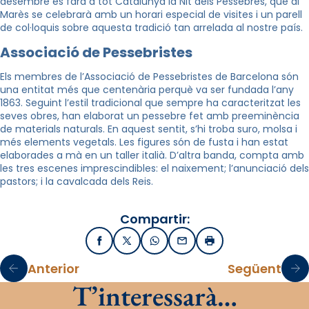
desembre es farà a tot Catalunya la Nit dels Pessebres, que al
Marès se celebrarà amb un horari especial de visites i un parell
de col·loquis sobre aquesta tradició tan arrelada al nostre país.
Associació de Pessebristes
Els membres de l’Associació de Pessebristes de Barcelona són
una entitat més que centenària perquè va ser fundada l’any
1863. Seguint l’estil tradicional que sempre ha caracteritzat les
seves obres, han elaborat un pessebre fet amb preeminència
de materials naturals. En aquest sentit, s’hi troba s
uro, molsa i
més elements vegetals. Les figures són de fusta i han estat
elaborades a mà en un taller italià. D’altra banda, compta amb
les tres escenes imprescindibles: el naixement; l’anunciació dels
pastors; i la cavalcada dels Reis.
Compartir:
Facebook
X / Twitter
WhatsApp
Email
Imprimir
Anterior
Següent
T’interessarà…