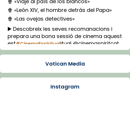
🍿 «Viaje al país de los blancos»
🍿 «León XIV, el hombre detrás del Papa»
🍿 «Las ovejas detectives»
▶️ Descobreix les seves recomanacions i
prepara una bona sessió de cinema aquest
est
itual @cinemaspiritcat
#CinemaEspiritual
Imatge: Generada amb IA (OpenAI)
Video
Vatican Media
View on Facebook
·
Share
Instagram
Arquebisbat de Barcelona
1 week ago
La Carmina va patir depressió. Fa gairebé
dos mesos, a l'Estadi Lluís Companys, la
jove va fer arribar el seu testimoni al papa
Lleó XIV.