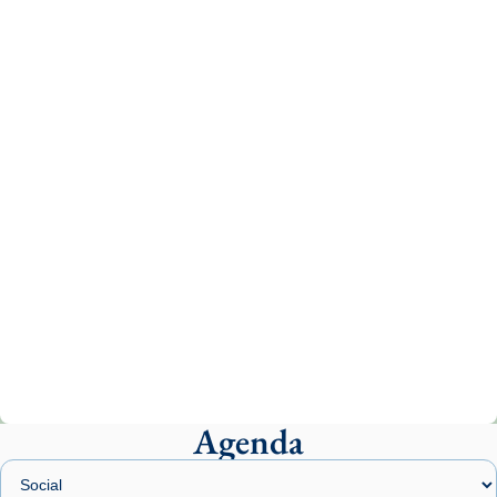
Recupera l'entrevista comp
Vatican
tican News 👇
News
www.vaticannews.va/es/iglesia/news/2026-
07/carmina-historia-depresion-papa-viaje-
espana-testimoni...
Photo
View on Facebook
·
Share
Arquebisbat de Barcelona
2 weeks ago
«Avui les santes Juliana i Semproniana ens
ajuden a alçar la mirada»
Mons. Sergi Gordo, bisbe de Tortosa, ha
presidit aquest 27 de juliol la missa de Les
Agenda
Santes de Mataró.