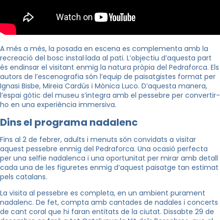
A més a més, la posada en escena es complementa amb la
recreació del bosc instal·lada al pati. L’objectiu d’aquesta part
és endinsar el visitant enmig la natura pròpia del Pedraforca. Els
autors de l’escenografia són l’equip de paisatgistes format per
Ignasi Bisbe, Mireia Cardús i Mònica Luco. D’aquesta manera,
l’espai gòtic del museu s’integra amb el pessebre per convertir-
ho en una experiència immersiva.
Dins el programa nadalenc
Fins al 2 de febrer, adults i menuts són convidats a visitar
aquest pessebre enmig del Pedraforca. Una ocasió perfecta
per una selfie nadalenca i una oportunitat per mirar amb detall
cada una de les figuretes enmig d’aquest paisatge tan estimat
pels catalans.
La visita al pessebre es completa, en un ambient purament
nadalenc. De fet, compta amb cantades de nadales i concerts
de cant coral que hi faran entitats de la ciutat
. Dissabte 29 de