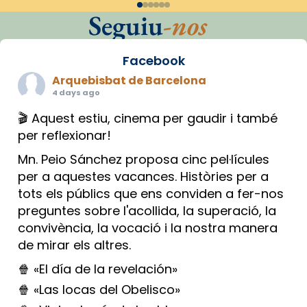
Seguiu
-nos
Facebook
Arquebisbat de Barcelona
4 days ago
🎬 Aquest estiu, cinema per gaudir i també
per reflexionar!
Mn. Peio Sánchez proposa cinc pel·lícules
per a aquestes vacances. Històries per a
tots els públics que ens conviden a fer-nos
preguntes sobre l'acollida, la superació, la
convivència, la vocació i la nostra manera
de mirar els altres.
🍿 «El día de la revelación»
🍿 «Las locas del Obelisco»