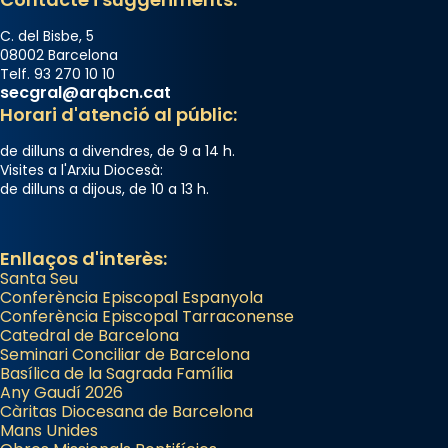
📸 Dr. G. Simón
C. del Bisbe, 5
Photo
08002 Barcelona
Telf. 93 270 10 10
View on Facebook
·
Share
secgral@arqbcn.cat
Horari d'atenció al públic:
Arquebisbat de Barcelona
de dilluns a divendres, de 9 a 14 h.
2 weeks ago
Visites a l'Arxiu Diocesà:
de dilluns a dijous, de 10 a 13 h.
Memòria de les santes Juliana i
Semproniana, verges i màrtirs.
Acompanyant la història de sant Cugat, a
Enllaços d'interès:
Santa Seu
partir de l’Edat Mitjana sorgeix la tradició
Conferència Episcopal Espanyola
que les santes Juliana (“relatiu a Júlia”) i
Conferència Episcopal Tarraconense
Semproniana (“relatiu a Semprònia =
Catedral de Barcelona
eterna”) són deixebles seves. I l’any 1667, el
Seminari Conciliar de Barcelona
Basílica de la Sagrada Família
frare Joan Gaspar Roig, afirma en una obra
Any Gaudí 2026
que les santes són filles de l’antiga Iluro.
Càritas Diocesana de Barcelona
Mataró en reivindicarà les relíquies fins que
Mans Unides