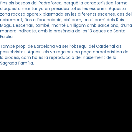
fins als boscos del Pedraforca, perquè la característica forma
d’aquesta muntanya en presideix totes les escenes. Aquesta
zona rocosa apareix plasmada en les diferents escenes, des del
naixement, fins a l’anunciació, així com, en el camí dels Reis
Mags. L’escenari, també, manté un lligam amb Barcelona, d’una
manera indirecte, amb la presència de les 13 oques de Santa
Eulàlia.
També propi de Barcelona va ser l’obsequi del Cardenal als
pessebristes. Aquest els va regalar una peça característica de
la diòcesi, com ho és la reproducció del naixement de la
Sagrada Família.