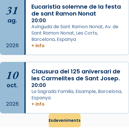
del temple amb les relíquies de les santes.
31
Eucaristia solemne de la festa
Des de 1985 hi participa també un grup de
de sant Ramon Nonat
ag.
diablesses amb música i ball propis. Festa
20:00
Avinguda de Sant Ramon Nonat, Av. de
gran a Mataró.
Sant Ramon Nonat, Les Corts,
«Si vols saber què és calor, ves per les
Barcelona, Espanya
Santes a Mataró»🥵.
2026
+ info
Photo
View on Facebook
·
Share
10
Clausura del 125 aniversari de
les Carmelites de Sant Josep.
Arquebisbat de Barcelona
oct.
20:00
2 weeks ago
La Sagrada Familia, Eixample, Barcelona,
Jaume, fill de Zebedeu, és juntament amb el
Espanya
seu germà Joan i Pere un dels que
2026
+ info
acompanyava més de prop Jesús.
Segons el llibre dels Fets (12,2) fou el primer
Esdeveniments
apòstol màrtir, decapitat a Jerusalem per