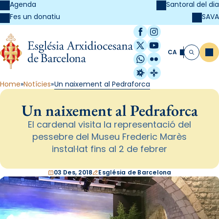
Agenda
Santoral del dia
SAVA
Fes un donatiu
Facebook
Instagram
X / Twitter
YouTube
CA
Me
Cerca
WhatsApp
Flickr
Radio Estel
Catalunya Cristi
Home
Notícies
Un naixement al Pedraforca
Un naixement al Pedraforca
El cardenal visita la representació del
pessebre del Museu Frederic Marès
instal·lat fins al 2 de febrer
03 Des, 2018
Església de Barcelona