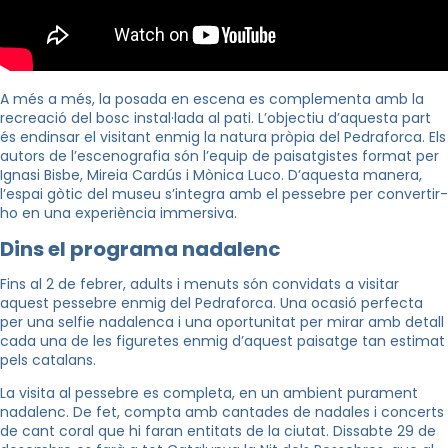
A més a més, la posada en escena es complementa amb la
recreació del bosc instal·lada al pati. L’objectiu d’aquesta part
és endinsar el visitant enmig la natura pròpia del Pedraforca. Els
autors de l’escenografia són l’equip de paisatgistes format per
Ignasi Bisbe, Mireia Cardús i Mònica Luco. D’aquesta manera,
l’espai gòtic del museu s’integra amb el pessebre per convertir-
ho en una experiència immersiva.
Dins el programa nadalenc
Fins al 2 de febrer, adults i menuts són convidats a visitar
aquest pessebre enmig del Pedraforca. Una ocasió perfecta
per una selfie nadalenca i una oportunitat per mirar amb detall
cada una de les figuretes enmig d’aquest paisatge tan estimat
pels catalans.
La visita al pessebre es completa, en un ambient purament
nadalenc. De fet, compta amb cantades de nadales i concerts
de cant coral que hi faran entitats de la ciutat
. Dissabte 29 de