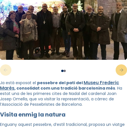
Museu Frederic
Ja està exposat el
pessebre del pati del
Marès
, consolidat com una tradició barcelonina més
. Ha
estat una de les primeres cites de Nadal del cardenal Joan
Josep Omella, que va visitar la representació, a càrrec de
l’Associació de Pessebristes de Barcelona.
Visita enmig la natura
Enguany aquest pessebre, d’estil tradicional, proposa un viatge