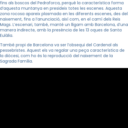
fins als boscos del Pedraforca, perquè la característica forma
d’aquesta muntanya en presideix totes les escenes. Aquesta
zona rocosa apareix plasmada en les diferents escenes, des del
naixement, fins a l’anunciació, així com, en el camí dels Reis
Mags. L’escenari, també, manté un lligam amb Barcelona, d’una
manera indirecte, amb la presència de les 13 oques de Santa
Eulàlia.
També propi de Barcelona va ser l’obsequi del Cardenal als
pessebristes. Aquest els va regalar una peça característica de
la diòcesi, com ho és la reproducció del naixement de la
Sagrada Família.