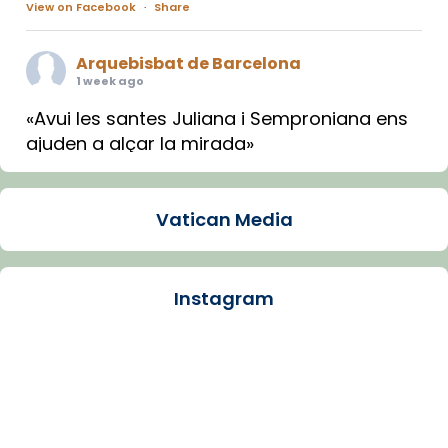
View on Facebook
·
Share
Arquebisbat de Barcelona
1 week ago
«Avui les santes Juliana i Semproniana ens
ajuden a alçar la mirada»
Mons. Sergi Gordo, bisbe de Tortosa, ha
presidit aquest 27 de juliol la missa de Les
Vatican Media
Santes de Mataró.
🔗
tinyurl.com/cvu5jmbk
📸 J. Merino
Instagram
Photo
View on Facebook
·
Share
Arquebisbat de Barcelona
is at Catedral
de Barcelona.