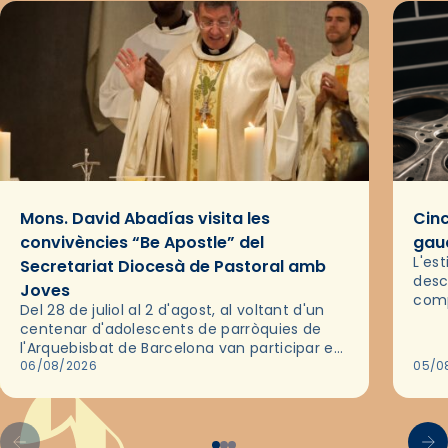
Mons. David Abadías visita les
Cinc
convivències “Be Apostle” del
gaud
L'es
Secretariat Diocesà de Pastoral amb
desc
Joves
comp
Del 28 de juliol al 2 d'agost, al voltant d'un
deix
centenar d'adolescents de parròquies de
trav
l'Arquebisbat de Barcelona van participar en
les convivències Be Apostle, organitzades
06/08/2026
05/0
pel Secretariat Diocesà de Pastoral amb…