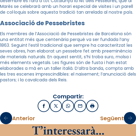
desembre es farà a tot Catalunya la Nit dels Pessebres, que al
Marès se celebrarà amb un horari especial de visites i un parell
de col·loquis sobre aquesta tradició tan arrelada al nostre país.
Associació de Pessebristes
Els membres de l’Associació de Pessebristes de Barcelona són
una entitat més que centenària perquè va ser fundada l’any
1863. Seguint l’estil tradicional que sempre ha caracteritzat les
seves obres, han elaborat un pessebre fet amb preeminència
de materials naturals. En aquest sentit, s’hi troba s
uro, molsa i
més elements vegetals. Les figures són de fusta i han estat
elaborades a mà en un taller italià. D’altra banda, compta amb
les tres escenes imprescindibles: el naixement; l’anunciació dels
pastors; i la cavalcada dels Reis.
Compartir:
Facebook
X / Twitter
WhatsApp
Email
Imprimir
Anterior
Següent
T’interessarà…