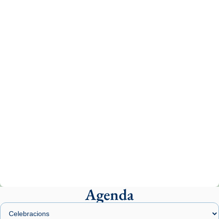
1 week ago
Aquest dilluns, 27 de juliol, ha tingut lloc la
missa d’acció de gràcies en agraïment al
comitè organitzador de la visita apostòlica
del Sant Pare Lleó XIV a Barcelona, i als
col·laboradors, a la Catedral de Barcelona.
L’arquebisbe de Barcelona, el cardenal Joan
Josep Omella, ha presidit la missa i l’ha
concelebrat el bisbe auxiliar de Barcelona,
Mons. David Abadías.
📸 Dr. G. Simón
Photo
View on Facebook
·
Share
Agenda
Arquebisbat de Barcelona
2 weeks ago