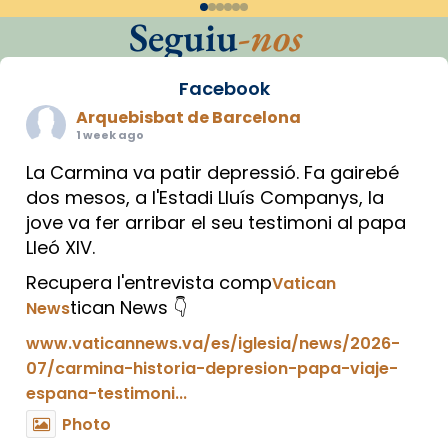
Seguiu
-nos
Facebook
Arquebisbat de Barcelona
1 week ago
La Carmina va patir depressió. Fa gairebé
dos mesos, a l'Estadi Lluís Companys, la
jove va fer arribar el seu testimoni al papa
Lleó XIV.
Recupera l'entrevista comp
Vatican
tican News 👇
News
www.vaticannews.va/es/iglesia/news/2026-
07/carmina-historia-depresion-papa-viaje-
espana-testimoni...
Photo