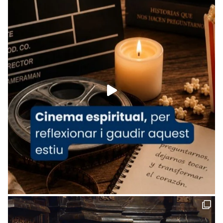
tican News 👇
News
www.vaticannews.va/es/iglesia/news/2026-
07/carmina-historia-depresion-papa-viaje-
espana-testimoni...
Foto
View on Facebook
·
Share
Arquebisbat de Barcelona
2 weeks ago
«Avui les santes Juliana i Semproniana ens
ajuden a alçar la mirada»
Mons. Sergi Gordo, bisbe de Tortosa, ha
presidit aquest 27 de juliol la missa de Les
Santes de Mataró.
🔗
tinyurl.com/cvu5jmbk