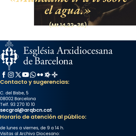
el agua.
(Mt 14,22-36)
Facebook
Instagram
X / Twitter
YouTube
WhatsApp
Flickr
Radio Estel
Catalunya Cristiana
Contacto y sugerencias:
C. del Bisbe, 5
08002 Barcelona
Telf. 93 270 10 10
secgral@arqbcn.cat
Horario de atención al público:
de lunes a viernes, de 9 a 14 h.
Visitas al Archivo Diocesano: