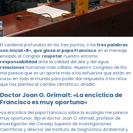
El cardenal profundizó en los tres puntos, o las
tres palabras
con inicial «R», que glosa el papa Francisco
en el mensaje
enviado al Congres:
respetar
nuestro entorno;
responsabilidad
ante la calidad del aire y del agua;
relaciones
humanas más cálidas. «Nuestro Congreso de Río
me parece que es un aporte más a los esfuerzos que están en
curso en todo el mundo para poder dar respuesta a los retos
que nos plantea el cambio climático», añadió.
Doctor Joan O. Grimalt: «La encíclica de
Francisco es muy oportuna»
«La encíclica del papa Francisco sobre la ecología me parece
muy oportuna», dijo el doctor Joan O. Grimalt, profesor de
investigación del Consejo Superior de Investigaciones
Científicas y director del Instituto de Diagnóstico Ambiental y