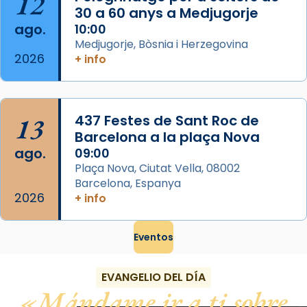
12
Foto
30 a 60 anys a Medjugorje
ago.
10:00
View on Facebook
·
Share
Medjugorje, Bòsnia i Herzegovina
2026
+ info
13
437 Festes de Sant Roc de
Barcelona a la plaça Nova
ago.
09:00
Plaça Nova, Ciutat Vella, 08002
Barcelona, Espanya
2026
+ info
Eventos
EVANGELIO DEL DÍA
Mándame ir a ti sobre