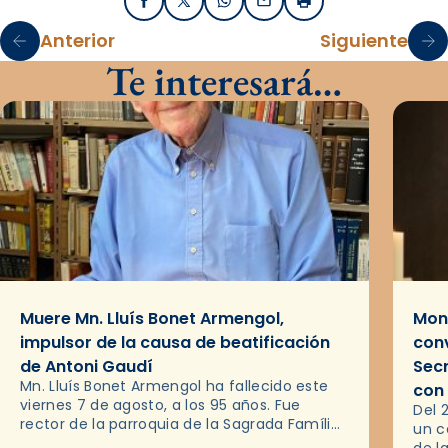
Facebook
X / Twitter
WhatsApp
Email
Imprimir
Anterior
Siguiente
Te interesará…
Muere Mn. Lluís Bonet Armengol,
Mons
impulsor de la causa de beatificación
conv
de Antoni Gaudí
Sec
Mn. Lluís Bonet Armengol ha fallecido este
con
viernes 7 de agosto, a los 95 años. Fue
Del 
rector de la parroquia de la Sagrada Família
un c
de Barcelona durante 25 años, entre 1993 y…
de l