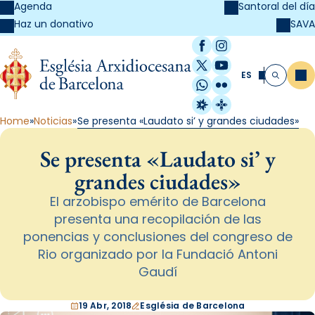
Agenda
Santoral del día
SAVA
Haz un donativo
Facebook
Instagram
X / Twitter
YouTube
ES
Me
Buscar
WhatsApp
Flickr
Radio Estel
Catalunya Cristi
Home
Noticias
Se presenta «Laudato si’ y grandes ciudades»
Se presenta «Laudato si’ y
grandes ciudades»
El arzobispo emérito de Barcelona
presenta una recopilación de las
ponencias y conclusiones del congreso de
Rio organizado por la Fundació Antoni
Gaudí
19 Abr, 2018
Església de Barcelona