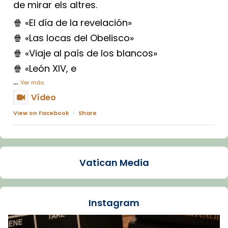
de mirar els altres.
🍿 «El día de la revelación»
🍿 «Las locas del Obelisco»
🍿 «Viaje al país de los blancos»
🍿 «León XIV, e
...
Ver más
Vídeo
View on Facebook
·
Share
Arquebisbat de Barcelona
1 week ago
Vatican Media
La Carmina va patir depressió. Fa gairebé
dos mesos, a l'Estadi Lluís Companys, la
jove va fer arribar el seu testimoni al papa
Instagram
Lleó XIV.
Recupera l'entrevista comp
Vatican