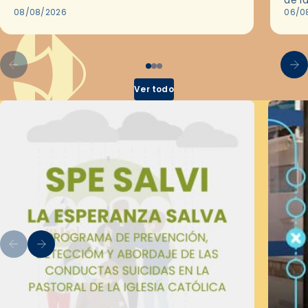
08/08/2026
en l
06/0
por 
Ver todo