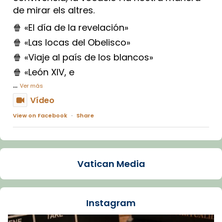
de mirar els altres.
🍿 «El día de la revelación»
🍿 «Las locas del Obelisco»
🍿 «Viaje al país de los blancos»
🍿 «León XIV, e
...
Ver más
Vídeo
View on Facebook
·
Share
Arquebisbat de Barcelona
1 week ago
Vatican Media
La Carmina va patir depressió. Fa gairebé
dos mesos, a l'Estadi Lluís Companys, la
jove va fer arribar el seu testimoni al papa
Instagram
Lleó XIV.