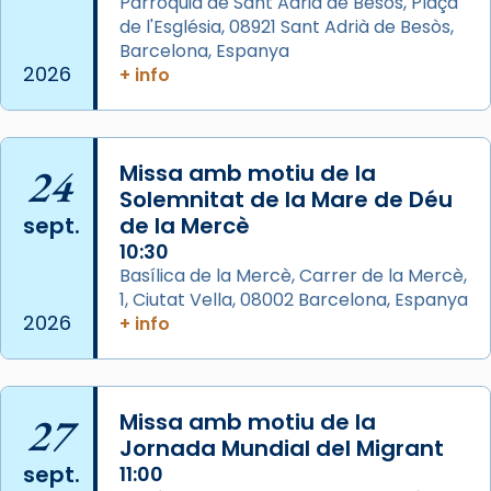
Parròquia de Sant Adrià de Besòs, Plaça
📸 Dr. G. Simón
de l'Església, 08921 Sant Adrià de Besòs,
Foto
Barcelona, Espanya
2026
+ info
View on Facebook
·
Share
Arquebisbat de Barcelona
2 weeks ago
24
Missa amb motiu de la
Memòria de les santes Juliana i
Solemnitat de la Mare de Déu
sept.
de la Mercè
Semproniana, verges i màrtirs.
10:30
Acompanyant la història de sant Cugat, a
Basílica de la Mercè, Carrer de la Mercè,
partir de l’Edat Mitjana sorgeix la tradició
1, Ciutat Vella, 08002 Barcelona, Espanya
que les santes Juliana (“relatiu a Júlia”) i
2026
+ info
Semproniana (“relatiu a Semprònia =
eterna”) són deixebles seves. I l’any 1667, el
frare Joan Gaspar Roig, afirma en una obra
27
Missa amb motiu de la
que les santes són filles de l’antiga Iluro.
Jornada Mundial del Migrant
Mataró en reivindicarà les relíq
sept.
11:00
...
Ver más