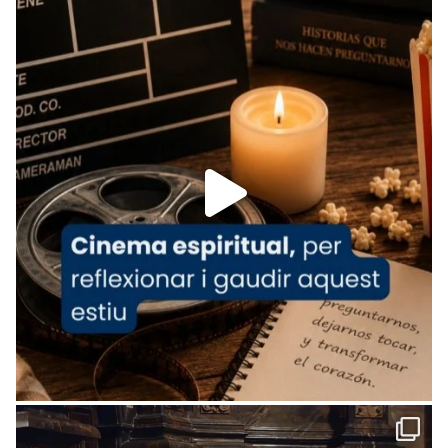
Recupera l'entrevista comp
Vatican
tican News 👇
News
www.vaticannews.va/es/iglesia/news/2026-
07/carmina-historia-depresion-papa-viaje-
espana-testimoni...
Foto
View on Facebook
·
Share
Arquebisbat de Barcelona
2 weeks ago
«Avui les santes Juliana i Semproniana ens
ajuden a alçar la mirada»
Mons. Sergi Gordo, bisbe de Tortosa, ha
presidit aquest 27 de juliol la missa de Les
Santes de Mataró.
🔗
tinyurl.com/cvu5jmbk