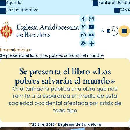
Agenda
Santoral del día
SAVA
Haz un donativo
Facebook
Instagram
X / Twitter
YouTube
ES
Me
Buscar
WhatsApp
Flickr
Radio Estel
Catalunya Cristi
Home
Noticias
Se presenta el libro «Los pobres salvarán el mundo»
Se presenta el libro «Los
pobres salvarán el mundo»
Oriol Xirinachs publica una obra que nos
remite a la esperanza en medio de esta
sociedad occidental afectada por crisis de
todo tipo
26 Ene, 2018
Església de Barcelona