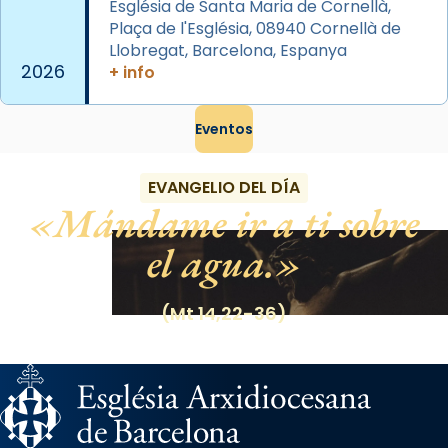
Església de Santa Maria de Cornellà,
Foto
Plaça de l'Església, 08940 Cornellà de
Llobregat, Barcelona, Espanya
View on Facebook
·
Share
2026
+ info
Eventos
EVANGELIO DEL DÍA
Mándame ir a ti sobre
el agua.
(Mt 14,22-36)