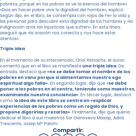
pobreza, porqué en los pobres se ve la esencia del hombre».
«Dios en hacer pobre vive la dignidad del hombre», explicó.
Según dijo, en el libro, se contempla con «ojos de Fe» la vida y
las personas para descubrir esta dignidad de los hombres y «la
indignación ante las injusticias que sufren». En esta línea,
aseguró que «la oración nos conecta y nos hace estar
atentos».
Triple idea
En el momento de su intervención, Oriol Xirinachs, el autor,
comentó que en el libro se manifiesta
una triple idea
. De
entrada, destacó que
«no se debe tomar el nombre de los
pobres en vano porque si alimentamos nuestro ego
espiritual algo falla».
En segundo lugar, dijo que «
se debe
poner a los pobres en el centro, teniendo como maestros,
examinando nuestra conciencia»
. En tercer lugar, destacó
como l
a idea de este libro se centra en «explicar
experiencias de los pobres como un regalo de Dios, y
propone digerirlas y rezarlas»
. Finalmente, dijo que quería
dedicar el libro a sus maestros Sor Genoveva Massip, Adrià
Trescents, Josep Mª Palom.
Compartir: