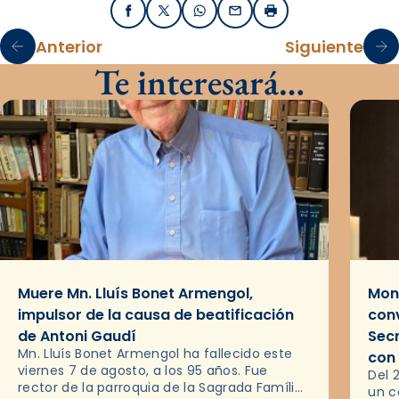
Facebook
X / Twitter
WhatsApp
Email
Imprimir
Anterior
Siguiente
Te interesará…
Muere Mn. Lluís Bonet Armengol,
Mons
impulsor de la causa de beatificación
conv
de Antoni Gaudí
Sec
Mn. Lluís Bonet Armengol ha fallecido este
con
viernes 7 de agosto, a los 95 años. Fue
Del 
rector de la parroquia de la Sagrada Família
un c