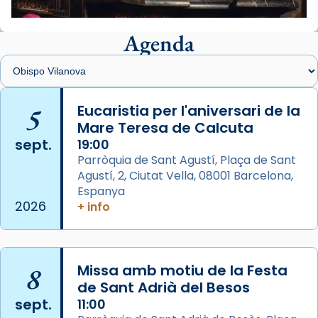
📸 J. Merino
Agenda
Foto
View on Facebook
·
Share
Arquebisbat de Barcelona
is at Catedral
5
Eucaristia per l'aniversari de la
de Barcelona.
Mare Teresa de Calcuta
2 weeks ago
sept.
19:00
Aquest dilluns, 27 de juliol, ha tingut lloc la
Parròquia de Sant Agustí, Plaça de Sant
missa d’acció de gràcies en agraïment al
Agustí, 2, Ciutat Vella, 08001 Barcelona,
comitè organitzador de la visita apostòlica
Espanya
del Sant Pare Lleó XIV a Barcelona, i als
2026
+ info
col·laboradors, a la Catedral de Barcelona.
L’arquebisbe de Barcelona, el cardenal Joan
Josep Omella, ha presidit la missa i l’ha
8
Missa amb motiu de la Festa
concelebrat el bisbe auxiliar de Barcelona,
de Sant Adrià del Besos
Mons. David Abadías.
sept.
11:00