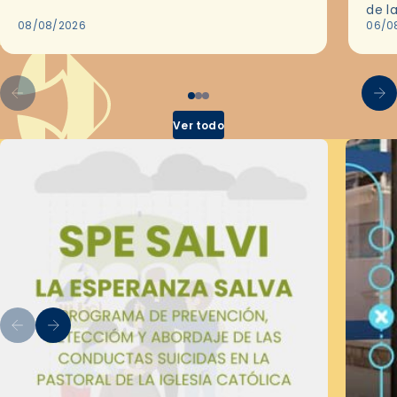
de Barcelona durante 25 años, entre 1993 y…
de l
08/08/2026
en l
06/0
por 
Ver todo