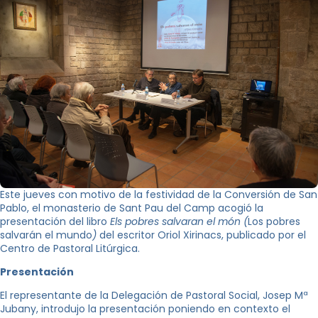
Este jueves con motivo de la festividad de la Conversión de San
Pablo, el monasterio de Sant Pau del Camp acogió la
presentación del libro
Els pobres salvaran el món (
Los pobres
salvarán el mundo
)
del escritor Oriol Xirinacs, publicado por el
Centro de Pastoral Litúrgica.
Presentación
El representante de la Delegación de Pastoral Social, Josep Mª
Jubany, introdujo la presentación poniendo en contexto el