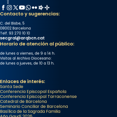
Facebook
Instagram
X / Twitter
YouTube
WhatsApp
Flickr
Radio Estel
Catalunya Cristiana
Contacto y sugerencias:
C. del Bisbe, 5
08002 Barcelona
Telf. 93 270 10 10
secgral@arqbcn.cat
Horario de atención al público:
de lunes a viernes, de 9 a 14 h.
Visitas al Archivo Diocesano:
de lunes a jueves, de 10 a 13 h.
Enlaces de interés:
Santa Sede
Conferencia Episcopal Española
Conferencia Episcopal Tarraconense
Catedral de Barcelona
Seminario Conciliar de Barcelona
Basílica de la Sagrada Familia
Año Gaudí 2026